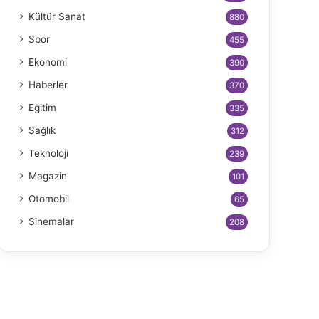
Kültür Sanat
880
Spor
455
Ekonomi
390
Haberler
370
Eğitim
335
Sağlık
312
Teknoloji
239
Magazin
101
Otomobil
65
Sinemalar
208