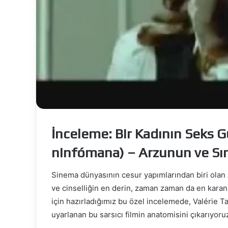
Onur
Ünlü’den
Dikkat
Çeken
Proje:
‘Kün
Fe
Mayıs 20, 2026
Yekün’
Onur Ünlü’den Dikk
Yayında
İnceleme: Bir Kadının Seks G
‘Kün Fe Yekün’ Yay
ninfómana) – Arzunun ve Sını
Sinema dünyasının cesur yapımlarından biri olan
ve cinselliğin en derin, zaman zaman da en karanl
için hazırladığımız bu özel incelemede, Valérie T
uyarlanan bu sarsıcı filmin anatomisini çıkarıyoru