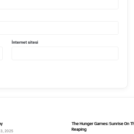
İnternet sitesi
ay
The Hunger Games: Sunrise On T
Reaping
23, 2025