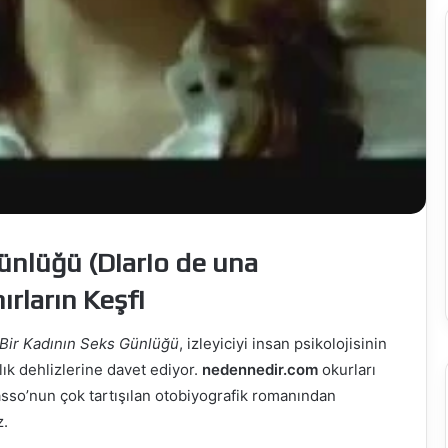
Ölüme
Koşan
Adam
at Çeken Proje:
Kasım 13, 2025
ünlüğü (Diario de una
ında
Ölüme Koşan Adam
rların Keşfi
Bir Kadının Seks Günlüğü
, izleyiciyi insan psikolojisinin
ık dehlizlerine davet ediyor.
nedennedir.com
okurları
asso’nun çok tartışılan otobiyografik romanından
z.