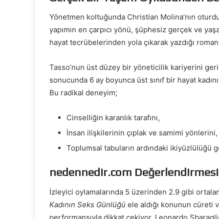
Yönetmen koltuğunda Christian Molina’nın oturdu
yapımın en çarpıcı yönü, şüphesiz gerçek ve yaş
hayat tecrübelerinden yola çıkarak yazdığı roman, 
Tasso’nun üst düzey bir yöneticilik kariyerini ger
sonucunda 6 ay boyunca üst sınıf bir hayat kadını o
Bu radikal deneyim;
Cinselliğin karanlık tarafını,
İnsan ilişkilerinin çıplak ve samimi yönlerini,
Toplumsal tabuların ardındaki ikiyüzlülüğü g
nedennedir.com Değerlendirmesi
İzleyici oylamalarında 5 üzerinden 2.9 gibi ortal
Kadının Seks Günlüğü
ele aldığı konunun cüreti v
performansıyla dikkat çekiyor. Leonardo Sbaragli