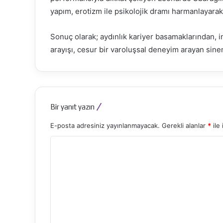
yapım, erotizm ile psikolojik dramı harmanlayarak i
Sonuç olarak; aydınlık kariyer basamaklarından, i
arayışı, cesur bir varoluşsal deneyim arayan sinem
Bir yanıt yazın
E-posta adresiniz yayınlanmayacak.
Gerekli alanlar
*
ile 
Y
o
r
u
m
*