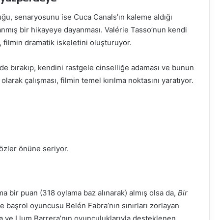
ğu, senaryosunu ise Cuca Canals’ın kaleme aldığı
anmış bir hikayeye dayanması. Valérie Tasso’nun kendi
filmin dramatik iskeletini oluşturuyor.
ide bırakıp, kendini rastgele cinselliğe adaması ve bunun
larak çalışması, filmin temel kırılma noktasını yaratıyor.
özler önüne seriyor.
ama bir puan (318 oylama baz alınarak) almış olsa da,
Bir
e başrol oyuncusu Belén Fabra’nın sınırları zorlayan
a ve Llum Barrera’nın oyunculuklarıyla desteklenen