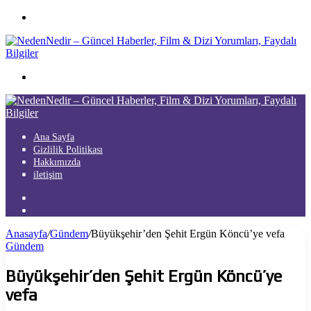
Menü
Arama
yap
...
Ana Sayfa
Gizlilik Politikası
Hakkımızda
iletişim
Kayıt
Ol
Arama
yap
Anasayfa
/
Gündem
/
Büyükşehir’den Şehit Ergün Köncü’ye vefa
...
Gündem
Büyükşehir’den Şehit Ergün Köncü’ye
vefa