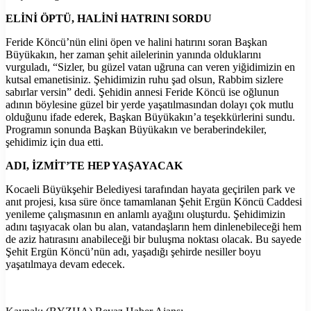
ELİNİ ÖPTÜ, HALİNİ HATRINI SORDU
Feride Köncü’nün elini öpen ve halini hatırını soran Başkan
Büyükakın, her zaman şehit ailelerinin yanında olduklarını
vurguladı, “Sizler, bu güzel vatan uğruna can veren yiğidimizin en
kutsal emanetisiniz. Şehidimizin ruhu şad olsun, Rabbim sizlere
sabırlar versin” dedi. Şehidin annesi Feride Köncü ise oğlunun
adının böylesine güzel bir yerde yaşatılmasından dolayı çok mutlu
olduğunu ifade ederek, Başkan Büyükakın’a teşekkürlerini sundu.
Programın sonunda Başkan Büyükakın ve beraberindekiler,
şehidimiz için dua etti.
ADI, İZMİT’TE HEP YAŞAYACAK
Kocaeli Büyükşehir Belediyesi tarafından hayata geçirilen park ve
anıt projesi, kısa süre önce tamamlanan Şehit Ergün Köncü Caddesi
yenileme çalışmasının en anlamlı ayağını oluşturdu. Şehidimizin
adını taşıyacak olan bu alan, vatandaşların hem dinlenebileceği hem
de aziz hatırasını anabileceği bir buluşma noktası olacak. Bu sayede
Şehit Ergün Köncü’nün adı, yaşadığı şehirde nesiller boyu
yaşatılmaya devam edecek.