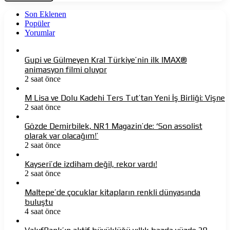
Son Eklenen
Popüler
Yorumlar
Gupi ve Gülmeyen Kral Türkiye’nin ilk IMAX®
animasyon filmi oluyor
2 saat önce
M Lisa ve Dolu Kadehi Ters Tut’tan Yeni İş Birliği: Vişne
2 saat önce
Gözde Demirbilek, NR1 Magazin’de: ‘Son assolist
olarak var olacağım!’
2 saat önce
Kayseri’de izdiham değil, rekor vardı!
2 saat önce
Maltepe’de çocuklar kitapların renkli dünyasında
buluştu
4 saat önce