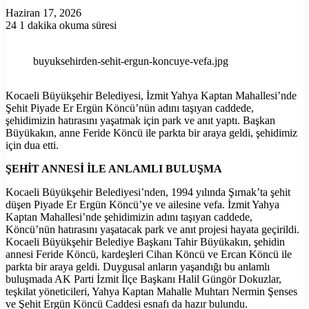
Haziran 17, 2026
24
1 dakika okuma süresi
buyuksehirden-sehit-ergun-koncuye-vefa.jpg
Kocaeli Büyükşehir Belediyesi, İzmit Yahya Kaptan Mahallesi’nde
Şehit Piyade Er Ergün Köncü’nün adını taşıyan caddede,
şehidimizin hatırasını yaşatmak için park ve anıt yaptı. Başkan
Büyükakın, anne Feride Köncü ile parkta bir araya geldi, şehidimiz
için dua etti.
ŞEHİT ANNESİ İLE ANLAMLI BULUŞMA
Kocaeli Büyükşehir Belediyesi’nden, 1994 yılında Şırnak’ta şehit
düşen Piyade Er Ergün Köncü’ye ve ailesine vefa. İzmit Yahya
Kaptan Mahallesi’nde şehidimizin adını taşıyan caddede,
Köncü’nün hatırasını yaşatacak park ve anıt projesi hayata geçirildi.
Kocaeli Büyükşehir Belediye Başkanı Tahir Büyükakın, şehidin
annesi Feride Köncü, kardeşleri Cihan Köncü ve Ercan Köncü ile
parkta bir araya geldi. Duygusal anların yaşandığı bu anlamlı
buluşmada AK Parti İzmit İlçe Başkanı Halil Güngör Dokuzlar,
teşkilat yöneticileri, Yahya Kaptan Mahalle Muhtarı Nermin Şenses
ve Şehit Ergün Köncü Caddesi esnafı da hazır bulundu.