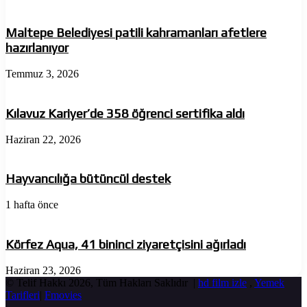
Maltepe Belediyesi patili kahramanları afetlere
hazırlanıyor
Temmuz 3, 2026
Kılavuz Kariyer’de 358 öğrenci sertifika aldı
Haziran 22, 2026
Hayvancılığa bütüncül destek
1 hafta önce
Körfez Aqua, 41 bininci ziyaretçisini ağırladı
Haziran 23, 2026
© Telif Hakkı 2026, Tüm Hakları Saklıdır |
hd film izle
,
Yemek
Tarifleri
|
Fmovies