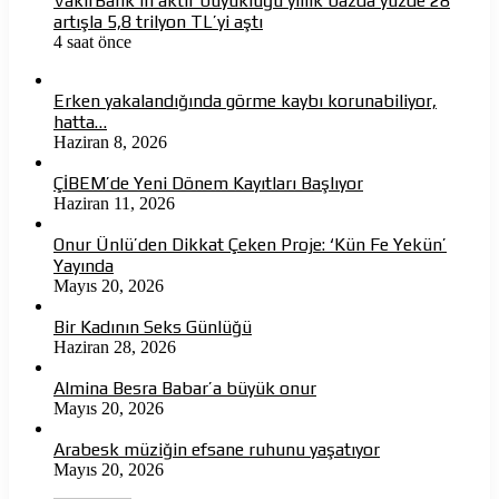
VakıfBank’ın aktif büyüklüğü yıllık bazda yüzde 28
artışla 5,8 trilyon TL’yi aştı
4 saat önce
Erken yakalandığında görme kaybı korunabiliyor,
hatta…
Haziran 8, 2026
ÇİBEM’de Yeni Dönem Kayıtları Başlıyor
Haziran 11, 2026
Onur Ünlü’den Dikkat Çeken Proje: ‘Kün Fe Yekün’
Yayında
Mayıs 20, 2026
Bir Kadının Seks Günlüğü
Haziran 28, 2026
Almina Besra Babar’a büyük onur
Mayıs 20, 2026
Arabesk müziğin efsane ruhunu yaşatıyor
Mayıs 20, 2026