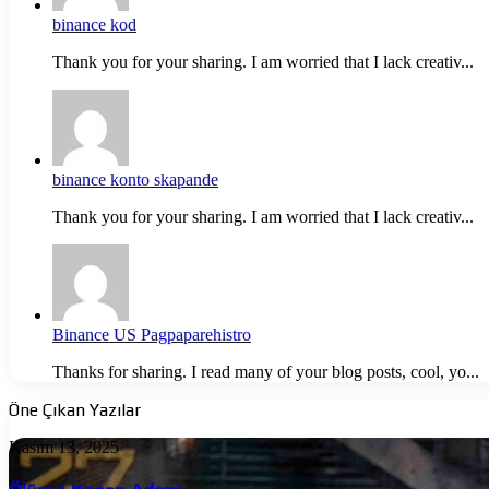
binance kod
Thank you for your sharing. I am worried that I lack creativ...
binance konto skapande
Thank you for your sharing. I am worried that I lack creativ...
Binance US Pagpaparehistro
Thanks for sharing. I read many of your blog posts, cool, yo...
Öne Çıkan Yazılar
Ölüme
Kasım 13, 2025
Koşan
Adam