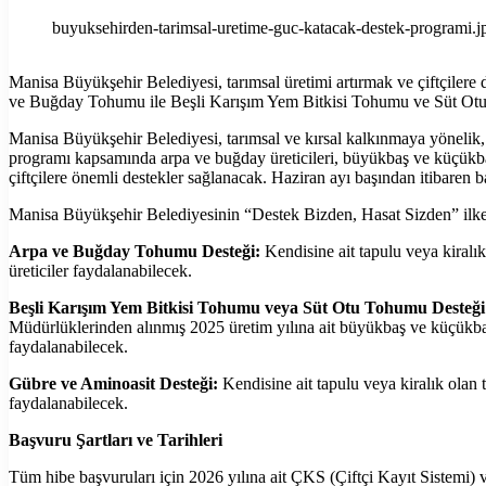
buyuksehirden-tarimsal-uretime-guc-katacak-destek-programi.j
Manisa Büyükşehir Belediyesi, tarımsal üretimi artırmak ve çiftçile
ve Buğday Tohumu ile Beşli Karışım Yem Bitkisi Tohumu ve Süt Otu 
Manisa Büyükşehir Belediyesi, tarımsal ve kırsal kalkınmaya yönelik, 
programı kapsamında arpa ve buğday üreticileri, büyükbaş ve küçükbaş ha
çiftçilere önemli destekler sağlanacak. Haziran ayı başından itibaren
Manisa Büyükşehir Belediyesinin “Destek Bizden, Hasat Sizden” ilkesi
Arpa ve Buğday Tohumu Desteği:
Kendisine ait tapulu veya kiral
üreticiler faydalanabilecek.
Beşli Karışım Yem Bitkisi Tohumu veya Süt Otu Tohumu Desteğ
Müdürlüklerinden alınmış 2025 üretim yılına ait büyükbaş ve küçükbaş
faydalanabilecek.
Gübre ve Aminoasit Desteği:
Kendisine ait tapulu veya kiralık olan t
faydalanabilecek.
Başvuru Şartları ve Tarihleri
Tüm hibe başvuruları için 2026 yılına ait ÇKS (Çiftçi Kayıt Sistemi)