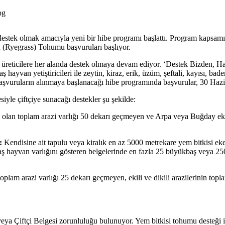
pg
re destek olmak amacıyla yeni bir hibe programı başlattı. Program kap
(Ryegrass) Tohumu başvuruları başlıyor.
üreticilere her alanda destek olmaya devam ediyor. ‘Destek Bizden, Has
yvan yetiştiricileri ile zeytin, kiraz, erik, üzüm, şeftali, kayısı, badem
 başvuruların alınmaya başlanacağı hibe programında başvurular, 30 Haz
yle çiftçiye sunacağı destekler şu şekilde:
ık olan toplam arazi varlığı 50 dekarı geçmeyen ve Arpa veya Buğday e
i:
Kendisine ait tapulu veya kiralık en az 5000 metrekare yem bitkisi ek
 hayvan varlığını gösteren belgelerinde en fazla 25 büyükbaş veya 250
oplam arazi varlığı 25 dekarı geçmeyen, ekili ve dikili arazilerinin topla
 veya Çiftçi Belgesi zorunluluğu bulunuyor. Yem bitkisi tohumu desteği 