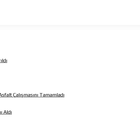
ıldı
k Asfalt Çalışmasını Tamamladı
ı Aldı