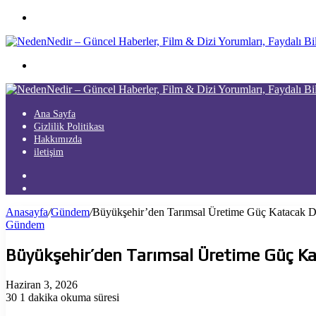
Menü
Arama
yap
...
Ana Sayfa
Gizlilik Politikası
Hakkımızda
iletişim
Kayıt
Ol
Arama
yap
Anasayfa
/
Gündem
/
Büyükşehir’den Tarımsal Üretime Güç Katacak D
...
Gündem
Büyükşehir’den Tarımsal Üretime Güç K
Haziran 3, 2026
30
1 dakika okuma süresi