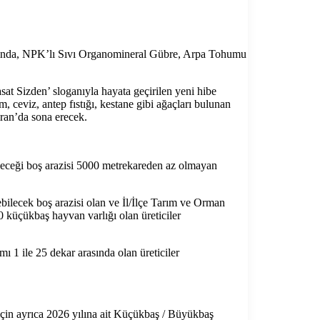
samında, NPK’lı Sıvı Organomineral Gübre, Arpa Tohumu
at Sizden’ sloganıyla hayata geçirilen yeni hibe
, ceviz, antep fıstığı, kestane gibi ağaçları bulunan
iran’da sona erecek.
keceği boş arazisi 5000 metrekareden az olmayan
ebilecek boş arazisi olan ve İl/İlçe Tarım ve Orman
 küçükbaş hayvan varlığı olan üreticiler
mı 1 ile 25 dekar arasında olan üreticiler
için ayrıca 2026 yılına ait Küçükbaş / Büyükbaş