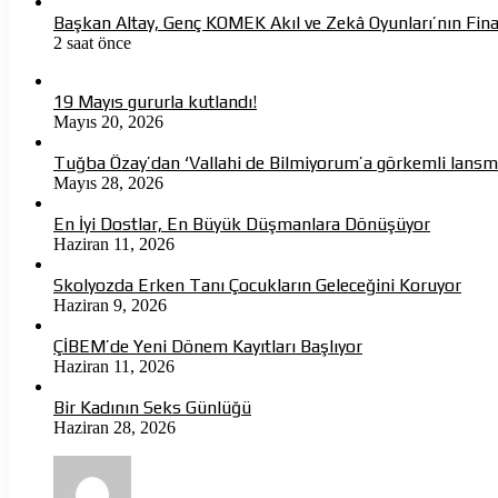
Başkan Altay, Genç KOMEK Akıl ve Zekâ Oyunları’nın Fina
2 saat önce
19 Mayıs gururla kutlandı!
Mayıs 20, 2026
Tuğba Özay’dan ‘Vallahi de Bilmiyorum’a görkemli lans
Mayıs 28, 2026
En İyi Dostlar, En Büyük Düşmanlara Dönüşüyor
Haziran 11, 2026
Skolyozda Erken Tanı Çocukların Geleceğini Koruyor
Haziran 9, 2026
ÇİBEM’de Yeni Dönem Kayıtları Başlıyor
Haziran 11, 2026
Bir Kadının Seks Günlüğü
Haziran 28, 2026