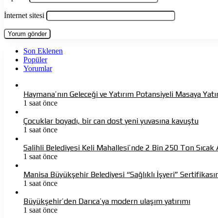
İnternet sitesi
Son Eklenen
Popüler
Yorumlar
Haymana’nın Geleceği ve Yatırım Potansiyeli Masaya Yatır
1 saat önce
Çocuklar boyadı, bir can dost yeni yuvasına kavuştu
1 saat önce
Salihli Belediyesi Keli Mahallesi’nde 2 Bin 250 Ton Sıca
1 saat önce
Manisa Büyükşehir Belediyesi “Sağlıklı İşyeri” Sertifikasın
1 saat önce
Büyükşehir’den Darıca’ya modern ulaşım yatırımı
1 saat önce