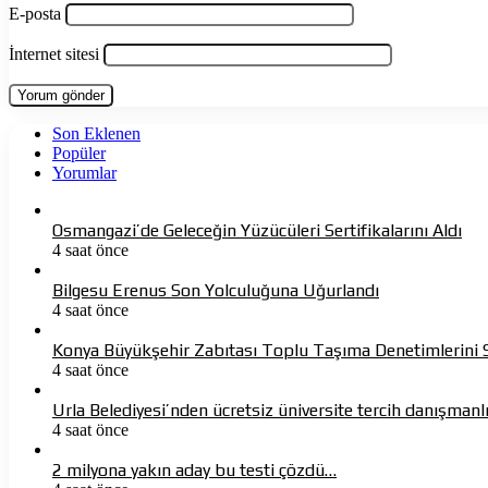
E-posta
İnternet sitesi
Son Eklenen
Popüler
Yorumlar
Osmangazi’de Geleceğin Yüzücüleri Sertifikalarını Aldı
4 saat önce
Bilgesu Erenus Son Yolculuğuna Uğurlandı
4 saat önce
Konya Büyükşehir Zabıtası Toplu Taşıma Denetimlerini 
4 saat önce
Urla Belediyesi’nden ücretsiz üniversite tercih danışmanl
4 saat önce
2 milyona yakın aday bu testi çözdü…