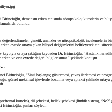
iliyor.jpg
ncioğlu, demansın erken tanısında nöropsikolojik testlerin ve bilişsel
ıklamalarda bulundu.
eğerlendirmeler, genetik analizler ve nöropsikolojik incelemelerin birli
 erken evrede ortaya çıkan bilişsel değişimlerini belirleyerek tanı süreci
ev kaybıyla ortaya çıktığını kaydeden Dr. Birincioğlu, “Hastalık ilerledi
le erken ve orta evrede değerli bilgiler sunar.” şeklinde konuştu.
ir…
i Birincioğlu, “Sinsi başlangıç göstermesi, yavaş ilerlemesi ve progresif 
kluğu, görsel-mekânsal işlevlerde bozulma veya apraksi şeklinde ortaya çık
dı.
prefrontal korteks), dil şebekesi, bellek şebekesi (limbik sistem), ‘Ne?
ci Birincioğlu, şunları söyledi: