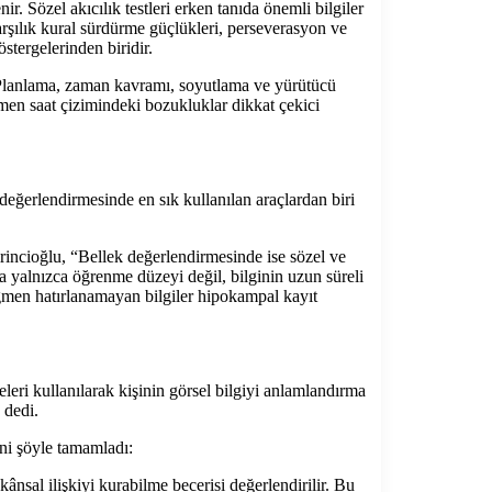
ir. Sözel akıcılık testleri erken tanıda önemli bilgiler
arşılık kural sürdürme güçlükleri, perseverasyon ve
stergelerinden biridir.
r. Planlama, zaman kavramı, soyutlama ve yürütücü
ğmen saat çizimindeki bozukluklar dikkat çekici
 değerlendirmesinde en sık kullanılan araçlardan biri
rincioğlu, “Bellek değerlendirmesinde ise sözel ve
rada yalnızca öğrenme düzeyi değil, bilginin uzun süreli
rağmen hatırlanamayan bilgiler hipokampal kayıt
eri kullanılarak kişinin görsel bilgiyi anlamlandırma
 dedi.
ini şöyle tamamladı:
ânsal ilişkiyi kurabilme becerisi değerlendirilir. Bu