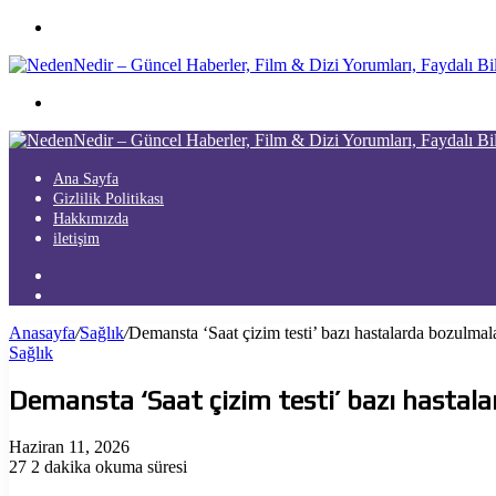
Menü
Arama
yap
...
Ana Sayfa
Gizlilik Politikası
Hakkımızda
iletişim
Kayıt
Ol
Arama
yap
Anasayfa
/
Sağlık
/
Demansta ‘Saat çizim testi’ bazı hastalarda bozulmala
...
Sağlık
Demansta ‘Saat çizim testi’ bazı hastala
Haziran 11, 2026
27
2 dakika okuma süresi