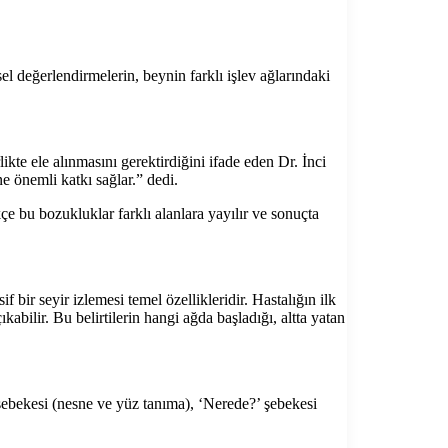
 değerlendirmelerin, beynin farklı işlev ağlarındaki
kte ele alınmasını gerektirdiğini ifade eden Dr. İnci
ne önemli katkı sağlar.” dedi.
kçe bu bozukluklar farklı alanlara yayılır ve sonuçta
bir seyir izlemesi temel özellikleridir. Hastalığın ilk
abilir. Bu belirtilerin hangi ağda başladığı, altta yatan
’ şebekesi (nesne ve yüz tanıma), ‘Nerede?’ şebekesi