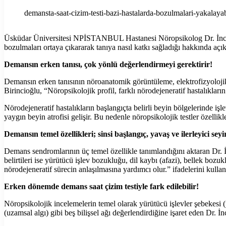
demansta-saat-cizim-testi-bazi-hastalarda-bozulmalari-yakalayab
Üsküdar Üniversitesi NPİSTANBUL Hastanesi Nöropsikolog Dr. İnci Biri
bozulmaları ortaya çıkararak tanıya nasıl katkı sağladığı hakkında aç
Demansın erken tanısı, çok yönlü değerlendirmeyi gerektirir!
Demansın erken tanısının nöroanatomik görüntüleme, elektrofizyolojik d
Birincioğlu, “Nöropsikolojik profil, farklı nörodejeneratif hastalıkların
Nörodejeneratif hastalıkların başlangıçta belirli beyin bölgelerinde işl
yaygın beyin atrofisi gelişir. Bu nedenle nöropsikolojik testler özellik
Demansın temel özellikleri; sinsi başlangıç, yavaş ve ilerleyici sey
Demans sendromlarının üç temel özellikle tanımlandığını aktaran Dr. İnc
belirtileri ise yürütücü işlev bozukluğu, dil kaybı (afazi), bellek bozu
nörodejeneratif sürecin anlaşılmasına yardımcı olur.” ifadelerini kullan
Erken dönemde demans saat çizim testiyle fark edilebilir!
Nöropsikolojik incelemelerin temel olarak yürütücü işlevler şebekesi (
(uzamsal algı) gibi beş bilişsel ağı değerlendirdiğine işaret eden Dr. İn