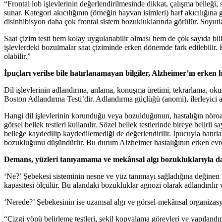
“Frontal lob işlevlerinin değerlendirilmesinde dikkat, çalışma belleği, s
sunar. Kategori akıcılığının (örneğin hayvan isimleri) harf akıcılığın
disinhibisyon daha çok frontal sistem bozukluklarında görülür. Soyutla
Saat çizim testi hem kolay uygulanabilir olması hem de çok sayıda bil
işlevlerdeki bozulmalar saat çiziminde erken dönemde fark edilebilir. 
olabilir.”
İpuçları verilse bile hatırlanamayan bilgiler, Alzheimer’ın erken h
Dil işlevlerinin adlandırma, anlama, konuşma üretimi, tekrarlama, okum
Boston Adlandırma Testi’dir. Adlandırma güçlüğü (anomi), ilerleyici afa
Hangi dil işlevlerinin korunduğu veya bozulduğunun, hastalığın nöroan
görsel bellek testleri kullanılır. Sözel bellek testlerinde bireye belirl
belleğe kaydedilip kaydedilemediği de değerlendirilir. İpucuyla hatırl
bozukluğunu düşündürür. Bu durum Alzheimer hastalığının erken evrele
Demans, yüzleri tanıyamama ve mekânsal algı bozukluklarıyla da 
‘Ne?’ Şebekesi sisteminin nesne ve yüz tanımayı sağladığına değinen D
kapasitesi ölçülür. Bu alandaki bozukluklar agnozi olarak adlandırılır v
‘Nerede?’ Şebekesinin ise uzamsal algı ve görsel-mekânsal organizasyo
“Çizgi yönü belirleme testleri, şekil kopyalama görevleri ve yapılandır