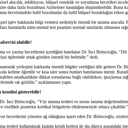
özel akıcılık, inhibisyon, bilişsel esneklik ve soyutlama becerileri incelen
a göre daha fazla bozulması Alzheimer hastalığını düşündürebilir. Buna k
ma becerisindeki hafif bozulmalar da hafif bilişsel bozukluğun erken gö
işsel işlev hakkında bilgi vermesi nedeniyle önemli bir tarama aracıdı
Bazı hastalarda mini-mental test puanları normal sınırlarda olmasına ra
abercisi olabilir!
a ve yazma becerilerini içerdiğini hatırlatan Dr. İnci Birincioğlu, “Dil
zi tiplerinde ortak görülen önemli bir belirtidir.” dedi.
atomik yerleşimi hakkında önemli bilgiler verdiğini dile getiren Dr. Bi
i sayıda kelime öğretilir ve kısa süre sonra bunları hatırlaması istenir. Bu
anabilen unutkanlıklar dikkat sorunlarına bağlı olabilirken, ipuçlarına 
rinde sık görülür.” açıklamasını yaptı.
kendini gösterebilir!
r. İnci Birincioğlu, “Yüz tanıma testleri ve nesne tanıma değerlendirmel
e özellikle posterior kortikal bölgelerin etkilenmesiyle ortaya çıkabilir.”
n becerilerini yöneten ağ olduğuna işaret eden Dr. Birincioğlu, sözler
ma testleri kullanılarak kişinin kendi bedeni ile dış dünya arasındaki mek