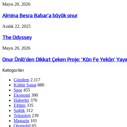
Almina
Mayıs 20, 2026
Besra
Babar’a
Almina Besra Babar’a büyük onur
büyük
onur
The
Aralık 22, 2025
Odyssey
The Odyssey
Onur
Mayıs 20, 2026
Ünlü’den
Dikkat
Onur Ünlü’den Dikkat Çeken Proje: ‘Kün Fe Yekün’ Yay
Çeken
Proje:
Kategoriler
‘Kün
Fe
Gündem
2.117
Yekün’
Kültür Sanat
880
Yayında
Spor
455
Ekonomi
390
Haberler
370
Eğitim
335
Sağlık
312
Teknoloji
239
Magazin
101
Otomobil
65