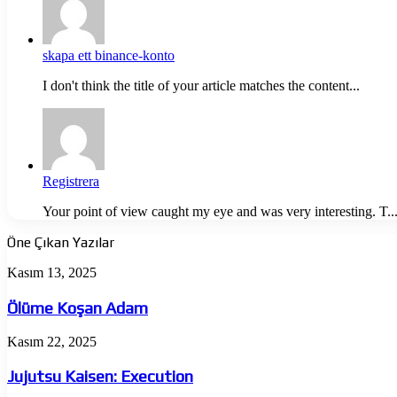
skapa ett binance-konto
I don't think the title of your article matches the content...
Registrera
Your point of view caught my eye and was very interesting. T..
Öne Çıkan Yazılar
Ölüme
Kasım 13, 2025
Koşan
Adam
Ölüme Koşan Adam
Jujutsu
Kasım 22, 2025
Kaisen:
Execution
Jujutsu Kaisen: Execution