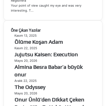
Registrera
Your point of view caught my eye and was very
interesting. T...
Öne Çıkan Yazılar
Ölüme
Kasım 13, 2025
Koşan
Ölüme Koşan Adam
Adam
Jujutsu
Kasım 22, 2025
Kaisen:
Jujutsu Kaisen: Execution
Execution
Almina
Mayıs 20, 2026
Besra
Almina Besra Babar’a büyük
Babar’a
onur
büyük
onur
The
Aralık 22, 2025
Odyssey
The Odyssey
Onur
Mayıs 20, 2026
Ünlü’den
Onur Ünlü’den Dikkat Çeken
Dikkat