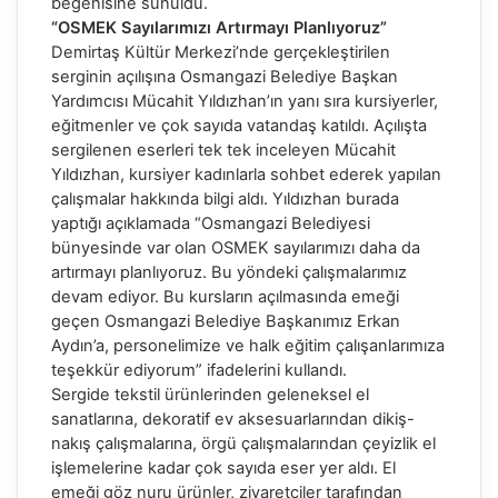
beğenisine sunuldu.
“OSMEK Sayılarımızı Artırmayı Planlıyoruz”
Demirtaş Kültür Merkezi’nde gerçekleştirilen
serginin açılışına Osmangazi Belediye Başkan
Yardımcısı Mücahit Yıldızhan’ın yanı sıra kursiyerler,
eğitmenler ve çok sayıda vatandaş katıldı. Açılışta
sergilenen eserleri tek tek inceleyen Mücahit
Yıldızhan, kursiyer kadınlarla sohbet ederek yapılan
çalışmalar hakkında bilgi aldı. Yıldızhan burada
yaptığı açıklamada “Osmangazi Belediyesi
bünyesinde var olan OSMEK sayılarımızı daha da
artırmayı planlıyoruz. Bu yöndeki çalışmalarımız
devam ediyor. Bu kursların açılmasında emeği
geçen Osmangazi Belediye Başkanımız Erkan
Aydın’a, personelimize ve halk eğitim çalışanlarımıza
teşekkür ediyorum” ifadelerini kullandı.
Sergide tekstil ürünlerinden geleneksel el
sanatlarına, dekoratif ev aksesuarlarından dikiş-
nakış çalışmalarına, örgü çalışmalarından çeyizlik el
işlemelerine kadar çok sayıda eser yer aldı. El
emeği göz nuru ürünler, ziyaretçiler tarafından