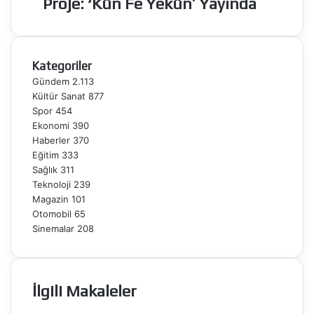
Proje: ‘Kün Fe Yekün’ Yayında
Çeken
Proje:
‘Kün
Fe
Kategoriler
Yekün’
Yayında
Gündem
2.113
Kültür Sanat
877
Spor
454
Ekonomi
390
Haberler
370
Eğitim
333
Sağlık
311
Teknoloji
239
Magazin
101
Otomobil
65
Sinemalar
208
İlgili Makaleler