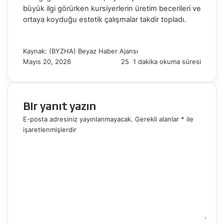
büyük ilgi görürken kursiyerlerin üretim becerileri ve
ortaya koyduğu estetik çalışmalar takdir topladı.
Kaynak: (BYZHA) Beyaz Haber Ajansı
Mayıs 20, 2026
25
1 dakika okuma süresi
Bir yanıt yazın
E-posta adresiniz yayınlanmayacak.
Gerekli alanlar
*
ile
işaretlenmişlerdir
Y
o
r
u
m
*