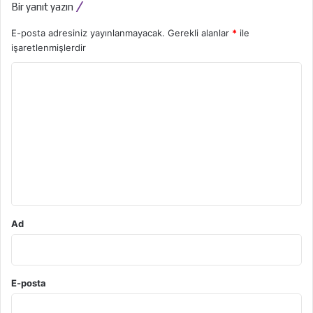
Bir yanıt yazın
E-posta adresiniz yayınlanmayacak.
Gerekli alanlar
*
ile
işaretlenmişlerdir
Y
o
r
u
m
*
Ad
E-posta