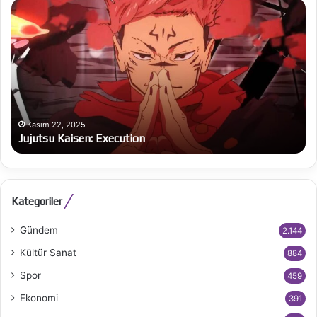
Jujutsu
Al
Kaisen:
Be
Execution
Ba
bü
on
Kasım 22, 2025
Jujutsu Kaisen: Execution
Kategoriler
Gündem
2.144
Kültür Sanat
884
Spor
459
Ekonomi
391