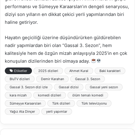
performansı ve Sümeyye Karaarslan’ın dengeli senaryosu,
diziyi son yılların en dikkat çekici yerli yapımlarından biri
haline getiriyor.
Hayatın geçiciliği üzerine düşündürürken güldürebilen
nadir yapımlardan biri olan “Gassal 3. Sezon”, hem
kalitesiyle hem de özgün mizah anlayışıyla 2025’in en çok
konuşulan dizilerinden biri olmaya aday.
Etiketler
2025 dizileri
Ahmet Kural
Baki karakteri
BluTV dizileri
Demir Karahan
Gassal 3. Sezon
Gassal 3. Sezon dizi izle
Gassal dizisi
Gassal yeni sezon
kara mizah
komedi dizileri
ölüm temalı komedi
Sümeyye Karaarslan
Türk dizileri
Türk televizyonu
Yağız Ata Dinçer
yerli yapımlar