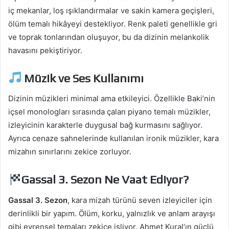
iç mekanlar, loş ışıklandırmalar ve sakin kamera geçişleri,
ölüm temalı hikâyeyi destekliyor. Renk paleti genellikle gri
ve toprak tonlarından oluşuyor, bu da dizinin melankolik
havasını pekiştiriyor.
Müzik ve Ses Kullanımı
Dizinin müzikleri minimal ama etkileyici. Özellikle Baki’nin
içsel monologları sırasında çalan piyano temalı müzikler,
izleyicinin karakterle duygusal bağ kurmasını sağlıyor.
Ayrıca cenaze sahnelerinde kullanılan ironik müzikler, kara
mizahın sınırlarını zekice zorluyor.
Gassal 3. Sezon Ne Vaat Ediyor?
Gassal 3. Sezon
, kara mizah türünü seven izleyiciler için
derinlikli bir yapım. Ölüm, korku, yalnızlık ve anlam arayışı
gibi evrensel temaları zekice işliyor. Ahmet Kural’ın güçlü