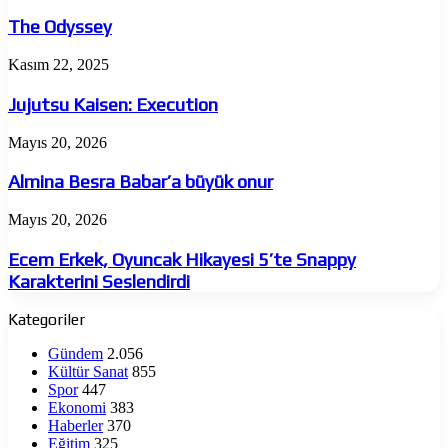
Odyssey
The Odyssey
Jujutsu
Kasım 22, 2025
Kaisen:
Execution
Jujutsu Kaisen: Execution
Almina
Mayıs 20, 2026
Besra
Babar’a
Almina Besra Babar’a büyük onur
büyük
onur
Ecem
Mayıs 20, 2026
Erkek,
Oyuncak
Ecem Erkek, Oyuncak Hikayesi 5’te Snappy
Hikayesi
Karakterini Seslendirdi
5’te
Snappy
Kategoriler
Karakterini
Seslendirdi
Gündem
2.056
Kültür Sanat
855
Spor
447
Ekonomi
383
Haberler
370
Eğitim
325