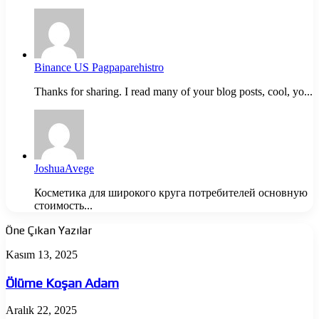
Binance US Pagpaparehistro
Thanks for sharing. I read many of your blog posts, cool, yo...
JoshuaAvege
Косметика для широкого круга потребителей основную
стоимость...
Öne Çıkan Yazılar
Ölüme
Kasım 13, 2025
Koşan
Adam
Ölüme Koşan Adam
The
Aralık 22, 2025