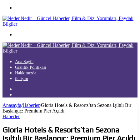
Menü
Arama
yap
...
Ana Sayfa
Gizlilik Politikası
Hakkımızda
iletişim
Kayıt
Ol
Arama
yap
Anasayfa
/
Haberler
/
Gloria Hotels & Resorts’tan Sezona Işıltılı Bir
...
Başlangıç: Premium Pier Açıldı
Haberler
Gloria Hotels & Resorts’tan Sezona
Işıltılı Bir Başlangıç: Premium Pier Açıldı