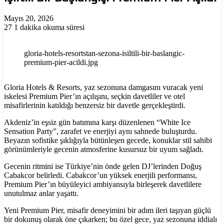
Mayıs 20, 2026
27
1 dakika okuma süresi
gloria-hotels-resortstan-sezona-isiltili-bir-baslangic-
premium-pier-acildi.jpg
Gloria Hotels & Resorts, yaz sezonuna damgasını vuracak yeni
iskelesi Premium Pier’ın açılışını, seçkin davetliler ve otel
misafirlerinin katıldığı benzersiz bir davetle gerçekleştirdi.
Akdeniz’in eşsiz gün batımına karşı düzenlenen “White Ice
Sensation Party”, zarafet ve enerjiyi aynı sahnede buluşturdu.
Beyazın sofistike şıklığıyla bütünleşen gecede, konuklar stil sahibi
görünümleriyle gecenin atmosferine kusursuz bir uyum sağladı.
Gecenin ritmini ise Türkiye’nin önde gelen DJ’lerinden Doğuş
Cabakcor belirledi. Cabakcor’un yüksek enerjili performansı,
Premium Pier’ın büyüleyici ambiyansıyla birleşerek davetlilere
unutulmaz anlar yaşattı.
Yeni Premium Pier, misafir deneyimini bir adım ileri taşıyan güçlü
bir dokunuş olarak öne çıkarken; bu özel gece, yaz sezonuna iddialı