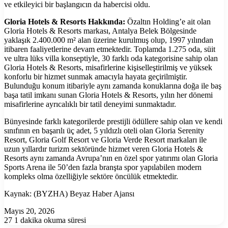
ve etkileyici bir başlangıcın da habercisi oldu.
Gloria Hotels & Resorts Hakkında:
Özaltın Holding’e ait olan
Gloria Hotels & Resorts markası, Antalya Belek Bölgesinde
yaklaşık 2.400.000 m² alan üzerine kurulmuş olup, 1997 yılından
itibaren faaliyetlerine devam etmektedir. Toplamda 1.275 oda, süit
ve ultra lüks villa konseptiyle, 30 farklı oda kategorisine sahip olan
Gloria Hotels & Resorts, misafirlerine kişiselleştirilmiş ve yüksek
konforlu bir hizmet sunmak amacıyla hayata geçirilmiştir.
Bulunduğu konum itibariyle aynı zamanda konuklarına doğa ile baş
başa tatil imkanı sunan Gloria Hotels & Resorts, yılın her dönemi
misafirlerine ayrıcalıklı bir tatil deneyimi sunmaktadır.
Bünyesinde farklı kategorilerde prestijli ödüllere sahip olan ve kendi
sınıfının en başarılı üç adet, 5 yıldızlı oteli olan Gloria Serenity
Resort, Gloria Golf Resort ve Gloria Verde Resort markaları ile
uzun yıllardır turizm sektöründe hizmet veren Gloria Hotels &
Resorts aynı zamanda Avrupa’nın en özel spor yatırımı olan Gloria
Sports Arena ile 50’den fazla branşta spor yapılabilen modern
kompleks olma özelliğiyle sektöre öncülük etmektedir.
Kaynak: (BYZHA) Beyaz Haber Ajansı
Mayıs 20, 2026
27
1 dakika okuma süresi