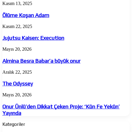
Ölüme
Kasım 13, 2025
Koşan
Adam
Ölüme Koşan Adam
Jujutsu
Kasım 22, 2025
Kaisen:
Execution
Jujutsu Kaisen: Execution
Almina
Mayıs 20, 2026
Besra
Babar’a
Almina Besra Babar’a büyük onur
büyük
onur
The
Aralık 22, 2025
Odyssey
The Odyssey
Onur
Mayıs 20, 2026
Ünlü’den
Dikkat
Onur Ünlü’den Dikkat Çeken Proje: ‘Kün Fe Yekün’
Çeken
Yayında
Proje:
‘Kün
Kategoriler
Fe
Yekün’