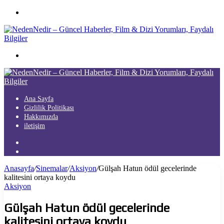
Menü
Arama
yap
...
Ana Sayfa
Gizlilik Politikası
Hakkımızda
iletişim
Kayıt
Ol
Arama
yap
Anasayfa
/
Sinemalar
/
Aksiyon
/
Gülşah Hatun ödül gecelerinde
...
kalitesini ortaya koydu
Aksiyon
Gülşah Hatun ödül gecelerinde
kalitesini ortaya koydu