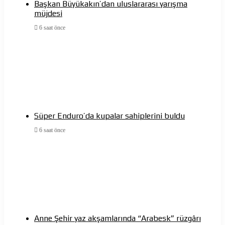
Başkan Büyükakın’dan uluslararası yarışma
müjdesi
6 saat önce
Süper Enduro’da kupalar sahiplerini buldu
6 saat önce
Anne Şehir yaz akşamlarında “Arabesk” rüzgârı