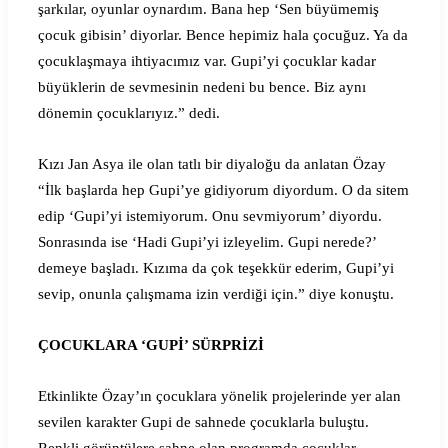
şarkılar, oyunlar oynardım. Bana hep ‘Sen büyümemiş
çocuk gibisin’ diyorlar. Bence hepimiz hala çocuğuz. Ya da
çocuklaşmaya ihtiyacımız var. Gupi’yi çocuklar kadar
büyüklerin de sevmesinin nedeni bu bence. Biz aynı
dönemin çocuklarıyız.” dedi.
Kızı Jan Asya ile olan tatlı bir diyaloğu da anlatan Özay
“İlk başlarda hep Gupi’ye gidiyorum diyordum. O da sitem
edip ‘Gupi’yi istemiyorum. Onu sevmiyorum’ diyordu.
Sonrasında ise ‘Hadi Gupi’yi izleyelim. Gupi nerede?’
demeye başladı. Kızıma da çok teşekkür ederim, Gupi’yi
sevip, onunla çalışmama izin verdiği için.” diye konuştu.
ÇOCUKLARA ‘GUPİ’ SÜRPRİZİ
Etkinlikte Özay’ın çocuklara yönelik projelerinde yer alan
sevilen karakter Gupi de sahnede çocuklarla buluştu.
Renkli görüntülere sahne olan programda çocuklar