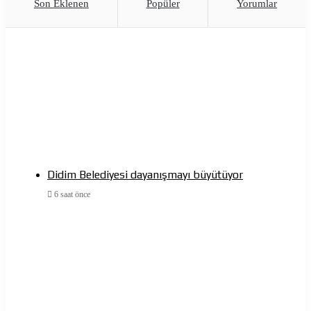
Son Eklenen
Popüler
Yorumlar
Didim Belediyesi dayanışmayı büyütüyor
6 saat önce