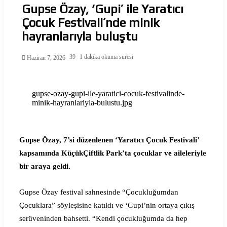
Gupse Özay, ‘Gupi’ ile Yaratıcı
Çocuk Festivali’nde minik
hayranlarıyla buluştu
39
1 dakika okuma süresi
Haziran 7, 2026
gupse-ozay-gupi-ile-yaratici-cocuk-festivalinde-
minik-hayranlariyla-bulustu.jpg
Gupse Özay, 7’si düzenlenen ‘Yaratıcı Çocuk Festivali’
kapsamında KüçükÇiftlik Park’ta çocuklar ve aileleriyle
bir araya geldi.
Gupse Özay festival sahnesinde “Çocukluğumdan
Çocuklara” söyleşisine katıldı ve ‘Gupi’nin ortaya çıkış
serüveninden bahsetti. “Kendi çocukluğumda da hep