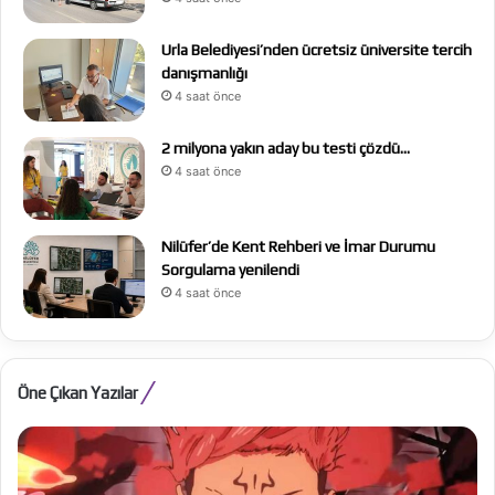
Urla Belediyesi’nden ücretsiz üniversite tercih
danışmanlığı
4 saat önce
2 milyona yakın aday bu testi çözdü…
4 saat önce
Nilüfer’de Kent Rehberi ve İmar Durumu
Sorgulama yenilendi
4 saat önce
Öne Çıkan Yazılar
Jujutsu
Al
Kaisen:
Be
Execution
Ba