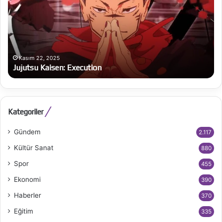
bü
on
Kasım 22, 2025
Jujutsu Kaisen: Execution
Kategoriler
Gündem
2.117
Kültür Sanat
880
Spor
455
Ekonomi
390
Haberler
370
Eğitim
335