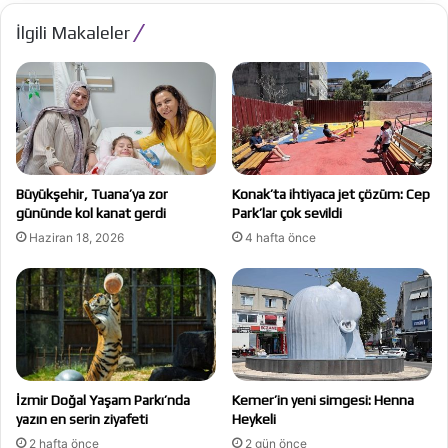
İlgili Makaleler
Büyükşehir, Tuana’ya zor
Konak’ta ihtiyaca jet çözüm: Cep
gününde kol kanat gerdi
Park’lar çok sevildi
Haziran 18, 2026
4 hafta önce
İzmir Doğal Yaşam Parkı’nda
Kemer’in yeni simgesi: Henna
yazın en serin ziyafeti
Heykeli
2 hafta önce
2 gün önce