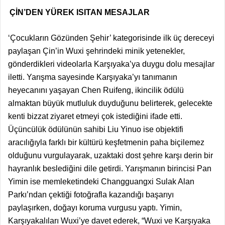
ÇİN’DEN YÜREK ISITAN MESAJLAR
‘Çocukların Gözünden Şehir’ kategorisinde ilk üç dereceyi
paylaşan Çin’in Wuxi şehrindeki minik yetenekler,
gönderdikleri videolarla Karşıyaka’ya duygu dolu mesajlar
iletti. Yarışma sayesinde Karşıyaka’yı tanımanın
heyecanını yaşayan Chen Ruifeng, ikincilik ödülü
almaktan büyük mutluluk duyduğunu belirterek, gelecekte
kenti bizzat ziyaret etmeyi çok istediğini ifade etti.
Üçüncülük ödülünün sahibi Liu Yinuo ise objektifi
aracılığıyla farklı bir kültürü keşfetmenin paha biçilemez
olduğunu vurgulayarak, uzaktaki dost şehre karşı derin bir
hayranlık beslediğini dile getirdi. Yarışmanın birincisi Pan
Yimin ise memleketindeki Changguangxi Sulak Alan
Parkı’ndan çektiği fotoğrafla kazandığı başarıyı
paylaşırken, doğayı koruma vurgusu yaptı. Yimin,
Karşıyakalıları Wuxi’ye davet ederek, “Wuxi ve Karşıyaka