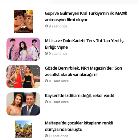
Gupi ve Gülmeyen Kral Türkiye’nin ilk IMAX®
animasyon filmi oluyor
9 saat önce
M Lisa ve Dolu Kadehi Ters Tut’tan Yeni İş
Birliği: Vişne
9 saat önce
Gözde Demirbilek, NR1 Magazin’de: ‘Son
assolist olarak var olacağım!’
10 saat önce
Kayseri’de izdiham değil, rekor vardı!
10 saat önce
Maltepe’de çocuklar kitapların renkli
dünyasında buluştu
11 saat önce