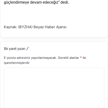
güçlendirmeye devam edeceğiz” dedi.
Kaynak: (BYZHA) Beyaz Haber Ajansı
Bir yanıt yazın
E-posta adresiniz yayınlanmayacak.
Gerekli alanlar
*
ile
işaretlenmişlerdir
Y
o
r
u
m
*