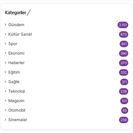
Kategoriler
Gündem
2.101
Kültür Sanat
870
Spor
451
Ekonomi
390
Haberler
370
Eğitim
332
Sağlık
311
Teknoloji
238
Magazin
101
Otomobil
65
Sinemalar
208