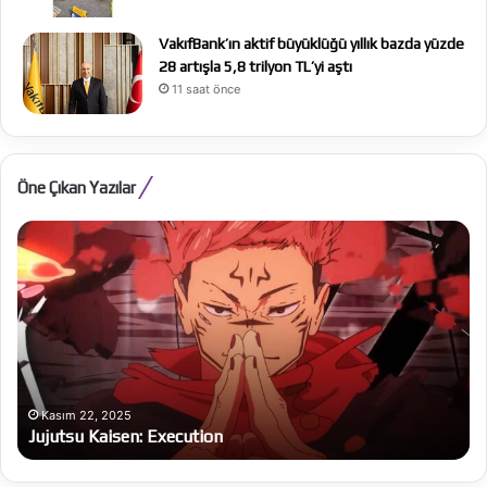
VakıfBank’ın aktif büyüklüğü yıllık bazda yüzde
28 artışla 5,8 trilyon TL’yi aştı
11 saat önce
Öne Çıkan Yazılar
Jujutsu
Th
Kaisen:
Od
Execution
Kasım 22, 2025
Jujutsu Kaisen: Execution