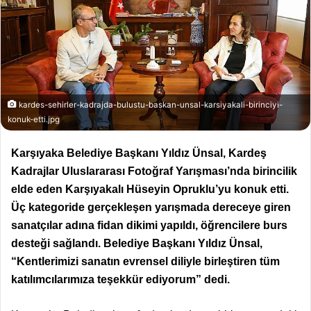
kardes-sehirler-kadrajda-bulustu-baskan-unsal-karsiyakali-birinciyi-
konuk-etti.jpg
Karşıyaka Belediye Başkanı Yıldız Ünsal, Kardeş
Kadrajlar Uluslararası Fotoğraf Yarışması’nda birincilik
elde eden Karşıyakalı Hüseyin Opruklu’yu konuk etti.
Üç kategoride gerçekleşen yarışmada dereceye giren
sanatçılar adına fidan dikimi yapıldı, öğrencilere burs
desteği sağlandı. Belediye Başkanı Yıldız Ünsal,
“Kentlerimizi sanatın evrensel diliyle birleştiren tüm
katılımcılarımıza teşekkür ediyorum” dedi.