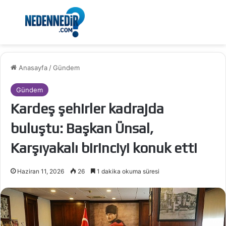
Menü
Ar
Anasayfa
/
Gündem
Gündem
Kardeş şehirler kadrajda
buluştu: Başkan Ünsal,
Karşıyakalı birinciyi konuk etti
Haziran 11, 2026
26
1 dakika okuma süresi