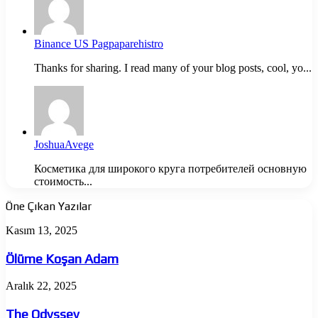
Binance US Pagpaparehistro
Thanks for sharing. I read many of your blog posts, cool, yo...
JoshuaAvege
Косметика для широкого круга потребителей основную
стоимость...
Öne Çıkan Yazılar
Ölüme
Kasım 13, 2025
Koşan
Adam
Ölüme Koşan Adam
The
Aralık 22, 2025
Odyssey
The Odyssey