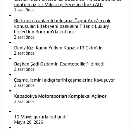
unutulmaz bir Miksoloji Gecesine İmza Attı
1 saat önce
Bodrum’da anlamlı buluşma! Özgür Aras’ın çok
konuşulan kitabı yeni baskısını Titanic Luxury
Collection Bodrum’da kutladı
2 saat önce
Deniz Kızı Kadın Yelken Kupası 18 Ekim’de
2 saat önce
Başkan Şadi Özdemir, Esentepeliler’i dinledi
3 saat önce
Çeşme, ismini aldığı tarihi çeşmelerine kavuşuyor
3 saat önce
Kapadokya Motorsporları Kompleksi Açılıyor
3 saat önce
19 Mayıs gururla kutlandı!
Mayıs 20, 2026