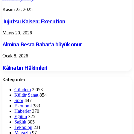
Jujutsu
Kasım 22, 2025
Kaisen:
Execution
Jujutsu Kaisen: Execution
Almina
Mayıs 20, 2026
Besra
Babar’a
Almina Besra Babar’a büyük onur
büyük
onur
Kâinatın
Ocak 8, 2026
Hâkimleri
Kâinatın Hâkimleri
Kategoriler
Gündem
2.053
Kültür Sanat
854
Spor
447
Ekonomi
383
Haberler
370
Eğitim
325
Sağlık
305
Teknoloji
231
Magazin
97