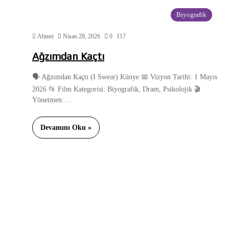
Biyografik
Ahmet
Nisan 28, 2026
0
117
Ağzımdan Kaçtı
🗣️ Ağzımdan Kaçtı (I Swear) Künye 📅 Vizyon Tarihi: 1 Mayıs
2026 📂 Film Kategorisi: Biyografik, Dram, Psikolojik 🎬
Yönetmen:…
Devamını Oku »