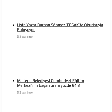
Usta Yazar Burhan Sönmez TESAK’ta Okurlarıyla
Buluşuyor
2 saat önce
Maltepe Belediyesi Cumhuriyet Eğitim
Merkezi’nin başarı oranı yüzde 94,3
2 saat önce