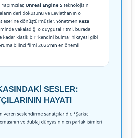
 Yapımcılar,
Unreal Engine 5
teknolojisini
linaların deri dokusunu ve Leviathan’ın o
nat eserine dönüştürmüşler. Yönetmen
Reza
lminde yakaladığı o duygusal ritmi, burada
e kadar klasik bir “kendini bulma” hikayesi gibi
ruma bilinci filmi 2026’nın en önemli
ASINDAKI SESLER:
ILARININ HAYATI
n veren seslendirme sanatçılarıdır. *Şarkıcı
emasının ve dublaj dünyasının en parlak isimleri