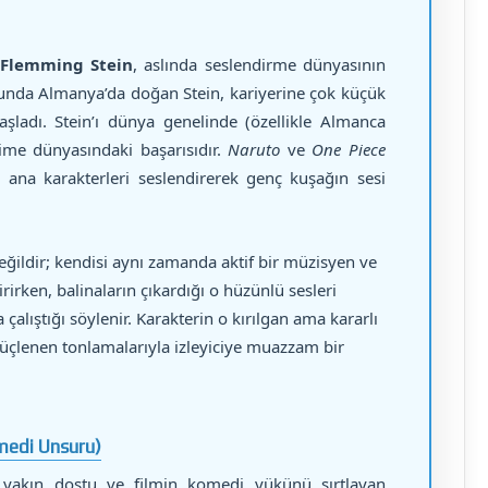
Flemming Stein
, aslında seslendirme dünyasının
onunda Almanya’da doğan Stein, kariyerine çok küçük
aşladı. Stein’ı dünya genelinde (özellikle Almanca
ime dünyasındaki başarısıdır.
Naruto
ve
One Piece
 ana karakterleri seslendirerek genç kuşağın sesi
eğildir; kendisi aynı zamanda aktif bir müzisyen ve
irirken, balinaların çıkardığı o hüzünlü sesleri
 çalıştığı söylenir. Karakterin o kırılgan ama kararlı
güçlenen tonlamalarıyla izleyiciye muazzam bir
omedi Unsuru)
n yakın dostu ve filmin komedi yükünü sırtlayan