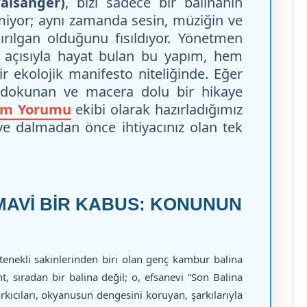
alsänger)
, bizi sadece bir balinanın
rmiyor; aynı zamanda sesin, müziğin ve
rılgan olduğunu fısıldıyor. Yönetmen
 açısıyla hayat bulan bu yapım, hem
r ekolojik manifesto niteliğinde. Eğer
e dokunan ve macera dolu bir hikaye
ilm Yorumu
ekibi olarak hazırladığımız
ye dalmadan önce ihtiyacınız olan tek
 MAVI BIR KABUS: KONUNUN
nekli sakinlerinden biri olan genç kambur balina
t, sıradan bir balina değil; o, efsanevi “Son Balina
arkıcıları, okyanusun dengesini koruyan, şarkılarıyla