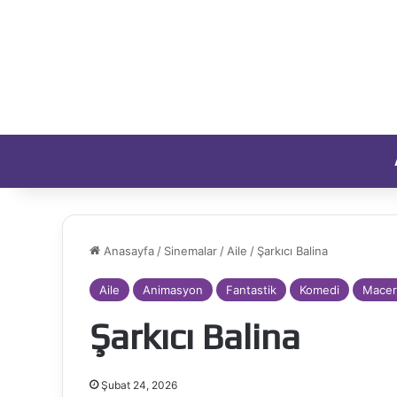
Anasayfa
/
Sinemalar
/
Aile
/
Şarkıcı Balina
Aile
Animasyon
Fantastik
Komedi
Macer
Şarkıcı Balina
Şubat 24, 2026