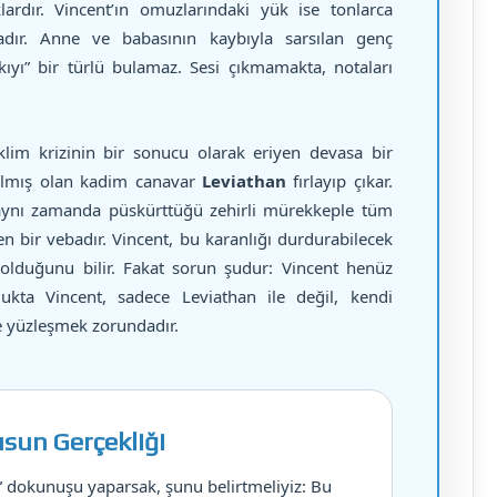
ardır. Vincent’ın omuzlarındaki yük ise tonlarca
adır. Anne ve babasının kaybıyla sarsılan genç
kıyı” bir türlü bulamaz. Sesi çıkmamakta, notaları
lim krizinin bir sonucu olarak eriyen devasa bir
 kalmış olan kadim canavar
Leviathan
fırlayıp çıkar.
, aynı zamanda püskürttüğü zehirli mürekkeple tüm
n bir vebadır. Vincent, bu karanlığı durdurabilecek
olduğunu bilir. Fakat sorun şudur: Vincent henüz
ulukta Vincent, sadece Leviathan ile değil, kendi
 de yüzleşmek zorundadır.
usun Gerçekliği
” dokunuşu yaparsak, şunu belirtmeliyiz: Bu