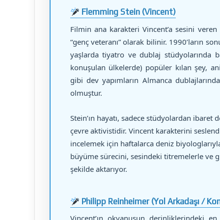
Flemming Stein (Vincent)
Filmin ana karakteri Vincent’a sesini veren
“genç veteranı” olarak bilinir. 1990’ların s
yaşlarda tiyatro ve dublaj stüdyolarında b
konuşulan ülkelerde) popüler kılan şey, an
gibi dev yapımların Almanca dublajlarında
olmuştur.
Stein’ın hayatı, sadece stüdyolardan ibaret d
çevre aktivistidir. Vincent karakterini seslend
incelemek için haftalarca deniz biyologlarıyla
büyüme sürecini, sesindeki titremelerle ve 
şekilde aktarıyor.
Philipp Reinheimer (Yol Arkadaşı / K
Vincent’ın okyanusun derinliklerindeki e