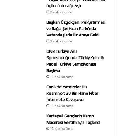
üçüncü durağı; Aşk
3 dakika önce
Başkan Özgökçen, Pekyatırmacı
ve Bağcı Şefikcan Parkı’nda
Vatandaşlarla Bir Araya Geldi
3 dakika önce
QNB Türkiye Ana
Sponsorluğunda Türkiye’nin İlk
Padel Türkiye Şampiyonası
Başlıyor
13 dakika önce
Canik’te Yatırımlar Hız
Kesmiyor: 20 Bin Hane Fiber
İnternete Kavuşuyor
13 dakika önce
Kartepeli Gençlerin Kamp
Macerası Sertifikayla Taçlandı
13 dakika önce