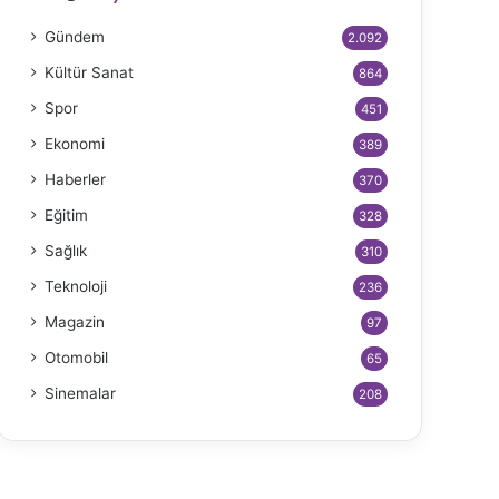
Gündem
2.092
Kültür Sanat
864
Spor
451
Ekonomi
389
Haberler
370
Eğitim
328
Sağlık
310
Teknoloji
236
Magazin
97
Otomobil
65
Sinemalar
208