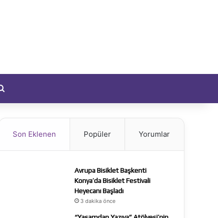
yıt Ol
Arama yap ...
Son Eklenen
Popüler
Yorumlar
Avrupa Bisiklet Başkenti
Konya’da Bisiklet Festivali
Heyecanı Başladı
3 dakika önce
“Yaşamdan Yazıya” Atölyesi’nin