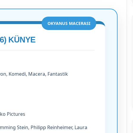
OKYANUS MACERASI
Ölüme
26) KÜNYE
Koşan
Adam
yon, Komedi, Macera, Fantastik
e ruhunu
Kasım 13, 2025
Ölüme Koşan Adam
ko Pictures
mming Stein, Philipp Reinheimer, Laura