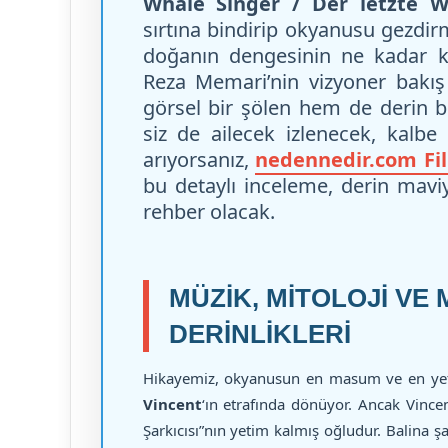
Whale Singer / Der letzte W
sırtına bindirip okyanusu gezdi
doğanın dengesinin ne kadar kı
Reza Memari’nin vizyoner bakış
görsel bir şölen hem de derin bi
siz de ailecek izlenecek, kalb
arıyorsanız,
nedennedir.com F
bu detaylı inceleme, derin mavi
rehber olacak.
MÜZIK, MITOLOJI VE
DERINLIKLERI
Hikayemiz, okyanusun en masum ve en yete
Vincent
‘ın etrafında dönüyor. Ancak Vincen
Şarkıcısı”nın yetim kalmış oğludur. Balina ş