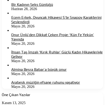
Bir Kadının Seks Günlüğü
Haziran 28, 2026
Ecem Erkek, Oyuncak Hikayesi 5’te Snappy Karakterini
Seslendirdi
Mayıs 20, 2026
Onur Ünlü’den Dikkat Çeken Proje: ‘Kün Fe Yekün’
Yayında
Mayıs 20, 2026
İhsan Taş İmzalı ‘Kırık Ruhlar’ Güçlü Kadın Hikayeleriyle
Geliyor
Mayıs 20, 2026
Almina Besra Babar’a büyük onur
Mayıs 20, 2026
Arabesk müziğin efsane ruhunu yaşatıyor
Mayıs 20, 2026
Öne Çıkan Yazılar
Ölüme
Kasım 13, 2025