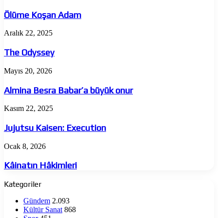
Koşan
Adam
Ölüme Koşan Adam
The
Aralık 22, 2025
Odyssey
The Odyssey
Almina
Mayıs 20, 2026
Besra
Babar’a
Almina Besra Babar’a büyük onur
büyük
onur
Jujutsu
Kasım 22, 2025
Kaisen:
Execution
Jujutsu Kaisen: Execution
Kâinatın
Ocak 8, 2026
Hâkimleri
Kâinatın Hâkimleri
Kategoriler
Gündem
2.093
Kültür Sanat
868