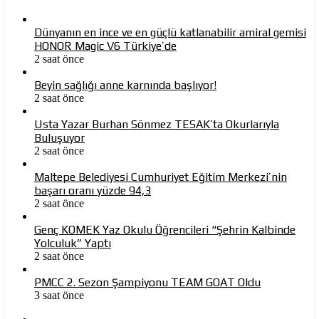
Dünyanın en ince ve en güçlü katlanabilir amiral gemisi
HONOR Magic V6 Türkiye’de
2 saat önce
Beyin sağlığı anne karnında başlıyor!
2 saat önce
Usta Yazar Burhan Sönmez TESAK’ta Okurlarıyla
Buluşuyor
2 saat önce
Maltepe Belediyesi Cumhuriyet Eğitim Merkezi’nin
başarı oranı yüzde 94,3
2 saat önce
Genç KOMEK Yaz Okulu Öğrencileri “Şehrin Kalbinde
Yolculuk” Yaptı
2 saat önce
PMCC 2. Sezon Şampiyonu TEAM GOAT Oldu
3 saat önce