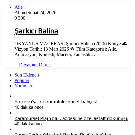
Aile
Ahmet
Şubat 24, 2026
0
300
Şarkıcı Balina
OKYANUS MACERASI Şarkıcı Balina (2026) Künye 🌊
Vizyon Tarihi: 13 Mart 2026 📂 Film Kategorisi: Aile,
Animasyon, Komedi, Macera, Fantastik…
Devamını Oku »
Son Eklenen
Popüler
Yorumlar
Bornova’ya 7 dönümlük cennet bahçesi
40 dakika önce
Karamürsel Plaj Yolu Caddesi’ne özel asfalt dokunuşu
40 dakika önce
Süper Enduro’da start Başkan Büyükakın’dan