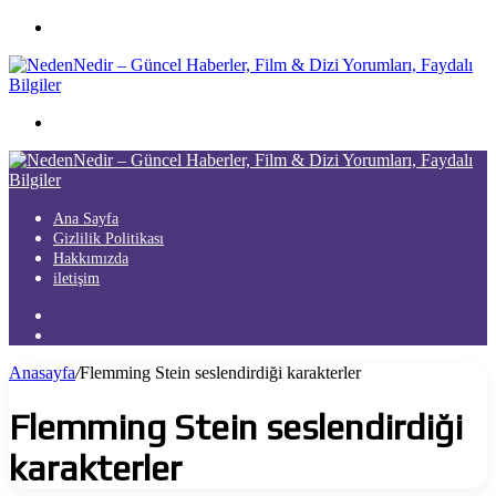
Menü
Arama
yap
...
Ana Sayfa
Gizlilik Politikası
Hakkımızda
iletişim
Kayıt
Ol
Arama
yap
Anasayfa
/
Flemming Stein seslendirdiği karakterler
...
Flemming Stein seslendirdiği
karakterler