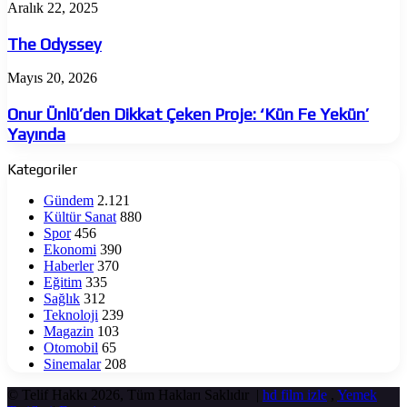
onur
The
Aralık 22, 2025
Odyssey
The Odyssey
Onur
Mayıs 20, 2026
Ünlü’den
Dikkat
Onur Ünlü’den Dikkat Çeken Proje: ‘Kün Fe Yekün’
Çeken
Yayında
Proje:
‘Kün
Kategoriler
Fe
Yekün’
Gündem
2.121
Yayında
Kültür Sanat
880
Spor
456
Ekonomi
390
Haberler
370
Eğitim
335
Sağlık
312
Teknoloji
239
Magazin
103
Otomobil
65
Sinemalar
208
© Telif Hakkı 2026, Tüm Hakları Saklıdır |
hd film izle
,
Yemek