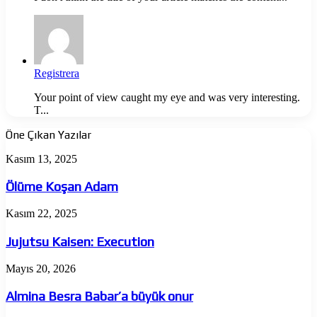
Registrera
Your point of view caught my eye and was very interesting.
T...
Öne Çıkan Yazılar
Ölüme
Kasım 13, 2025
Koşan
Adam
Ölüme Koşan Adam
Jujutsu
Kasım 22, 2025
Kaisen:
Execution
Jujutsu Kaisen: Execution
Almina
Mayıs 20, 2026
Besra
Babar’a
Almina Besra Babar’a büyük onur
büyük