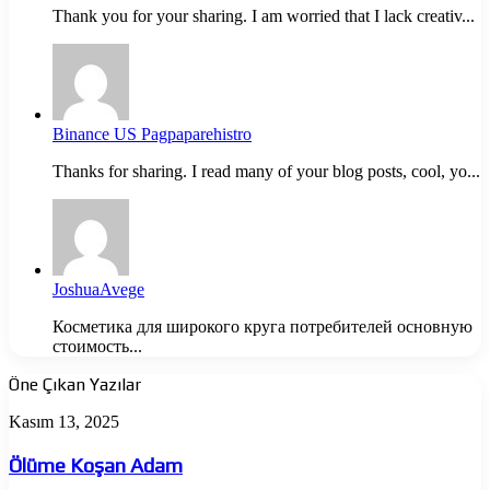
Thank you for your sharing. I am worried that I lack creativ...
Binance US Pagpaparehistro
Thanks for sharing. I read many of your blog posts, cool, yo...
JoshuaAvege
Косметика для широкого круга потребителей основную
стоимость...
Öne Çıkan Yazılar
Ölüme
Kasım 13, 2025
Koşan
Adam
Ölüme Koşan Adam