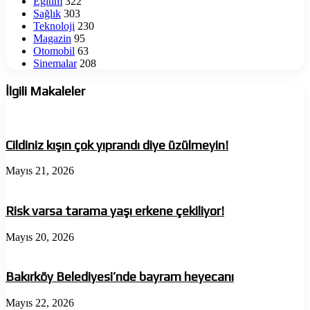
Eğitim
322
Sağlık
303
Teknoloji
230
Magazin
95
Otomobil
63
Sinemalar
208
İlgili Makaleler
Cildiniz kışın çok yıprandı diye üzülmeyin!
Mayıs 21, 2026
Risk varsa tarama yaşı erkene çekiliyor!
Mayıs 20, 2026
Bakırköy Belediyesi’nde bayram heyecanı
Mayıs 22, 2026