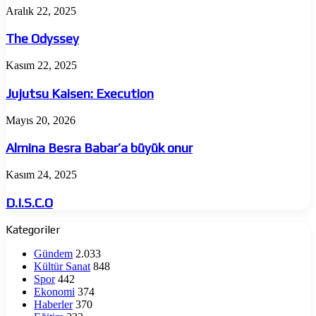
The
Aralık 22, 2025
Odyssey
The Odyssey
Jujutsu
Kasım 22, 2025
Kaisen:
Execution
Jujutsu Kaisen: Execution
Almina
Mayıs 20, 2026
Besra
Babar’a
Almina Besra Babar’a büyük onur
büyük
onur
D.I.S.C.O
Kasım 24, 2025
D.I.S.C.O
Kategoriler
Gündem
2.033
Kültür Sanat
848
Spor
442
Ekonomi
374
Haberler
370