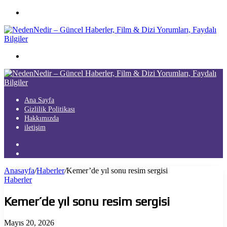
Menü
Arama
yap
...
Ana Sayfa
Gizlilik Politikası
Hakkımızda
iletişim
Kayıt
Ol
Arama
yap
Anasayfa
/
Haberler
/
Kemer’de yıl sonu resim sergisi
...
Haberler
Kemer’de yıl sonu resim sergisi
Mayıs 20, 2026