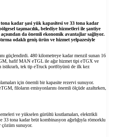
ona kadar şasi yük kapasitesi ve 33 tona kadar
gesel taşımacılık, belediye hizmetleri ile şantiye
i açısından da önemli ekonomik avantajlar sağlıyor.
rma odaklı geniş ürün ve hizmet yelpazesiyle
ı güçlendirdi. 480 kilometreye kadar menzil sunan 16
eTGM, hafif MAN eTGL ile ağır hizmet tipi eTGX ve
stikrarlı, tek tip eTruck portföyünü de ilk kez
amaları için önemli bir kapasite rezervi sunuyor.
eTGM, filoların emisyonlarını önemli ölçüde azaltırken,
meleri ve yükselen gürültü kısıtlamaları, elektrikli
i ve 33 tona kadar brüt kombinasyon ağırlığıyla römorklu
ir çözüm sunuyor.