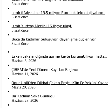
3 saat önce
İzmir İtfaiyesi’ne 13,5 milyon Euro’luk teknoloji yatırımı
3 saat önce
İzmir Yurttaş Meclisi 15 ilçeye ulaştı
3 saat önce
Buca’da kadınlar buluşuyor, dayanışma güçleniyor
3 saat önce
Erken yakalandığında görme kaybı korunabiliyor, hatta…
Haziran 8, 2026
ÇİBEM’de Yeni Dönem Kayıtları Başlıyor
Haziran 11, 2026
Onur Ünlü’den Dikkat Çeken Proje: ‘Kün Fe Yekün’ Yayın
Mayıs 20, 2026
Bir Kadının Seks Günlüğü
Haziran 28, 2026