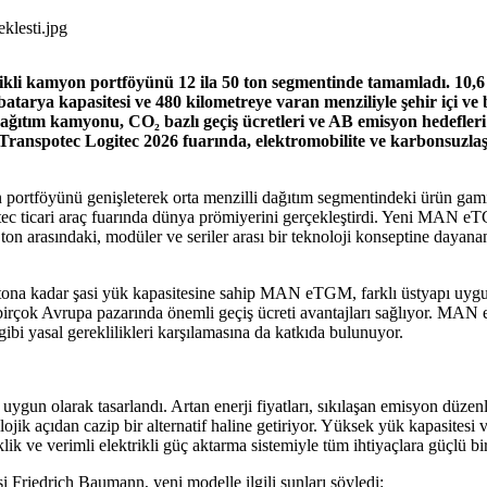
klesti.jpg
 kamyon portföyünü 12 ila 50 ton segmentinde tamamladı. 10,6 t
rya kapasitesi ve 480 kilometreye varan menziliyle şehir içi ve böl
 dağıtım kamyonu, CO₂ bazlı geçiş ücretleri ve AB emisyon hedefler
spotec Logitec 2026 fuarında, elektromobilite ve karbonsuzlaştı
föyünü genişleterek orta menzilli dağıtım segmentindeki ürün gamın
ec ticari araç fuarında dünya prömiyerini gerçekleştirdi. Yeni MAN 
arasındaki, modüler ve seriler arası bir teknoloji konseptine dayanan i
 tona kadar şasi yük kapasitesine sahip MAN eTGM, farklı üstyapı uygul
birçok Avrupa pazarında önemli geçiş ücreti avantajları sağlıyor. MAN 
 gibi yasal gereklilikleri karşılamasına da katkıda bulunuyor.
gun olarak tasarlandı. Artan enerji fiyatları, sıkılaşan emisyon düzenle
lojik açıdan cazip bir alternatif haline getiriyor. Yüksek yük kapasites
k ve verimli elektrikli güç aktarma sistemiyle tüm ihtiyaçlara güçlü b
iedrich Baumann, yeni modelle ilgili şunları söyledi: