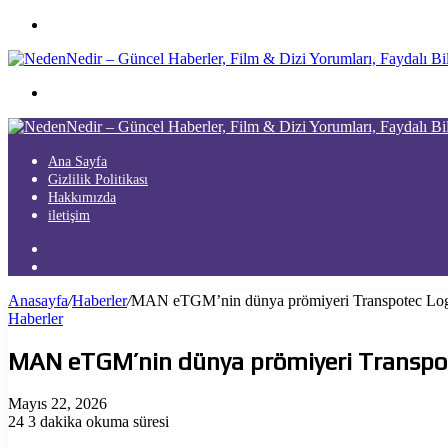
Menü
Arama
yap
...
Ana Sayfa
Gizlilik Politikası
Hakkımızda
iletişim
Kayıt
Ol
Arama
yap
Anasayfa
/
Haberler
/
MAN eTGM’nin dünya prömiyeri Transpotec Logit
...
Haberler
MAN eTGM’nin dünya prömiyeri Transpote
Mayıs 22, 2026
24
3 dakika okuma süresi