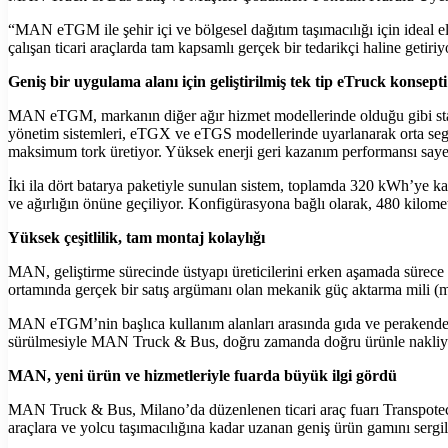
“MAN eTGM ile şehir içi ve bölgesel dağıtım taşımacılığı için ideal 
çalışan ticari araçlarda tam kapsamlı gerçek bir tedarikçi haline getiriy
Geniş bir uygulama alanı için geliştirilmiş tek tip eTruck konsepti
MAN eTGM, markanın diğer ağır hizmet modellerinde olduğu gibi standa
yönetim sistemleri, eTGX ve eTGS modellerinde uyarlanarak orta se
maksimum tork üretiyor. Yüksek enerji geri kazanım performansı sayesi
İki ila dört batarya paketiyle sunulan sistem, toplamda 320 kWh’ye ka
ve ağırlığın önüne geçiliyor. Konfigürasyona bağlı olarak, 480 kilomet
Yüksek çeşitlilik, tam montaj kolaylığı
MAN, geliştirme sürecinde üstyapı üreticilerini erken aşamada sürece 
ortamında gerçek bir satış argümanı olan mekanik güç aktarma mili (m
MAN eTGM’nin başlıca kullanım alanları arasında gıda ve perakende lo
sürülmesiyle MAN Truck & Bus, doğru zamanda doğru ürünle nakliye 
MAN, yeni ürün ve hizmetleriyle fuarda büyük ilgi gördü
MAN Truck & Bus, Milano’da düzenlenen ticari araç fuarı Transpotec L
araçlara ve yolcu taşımacılığına kadar uzanan geniş ürün gamını sergil