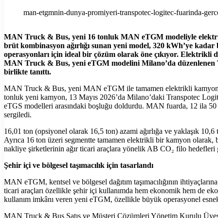
man-etgmnin-dunya-promiyeri-transpotec-logitec-fuarinda-gerce
MAN Truck & Bus, yeni 16 tonluk MAN eTGM modeliyle elektrikli
brüt kombinasyon ağırlığı sunan yeni model, 320 kWh’ye kadar bata
operasyonları için ideal bir çözüm olarak öne çıkıyor. Elektrikli
MAN Truck & Bus, yeni eTGM modelini Milano’da düzenlenen Tran
birlikte tanıttı.
MAN Truck & Bus, yeni MAN eTGM ile tamamen elektrikli kamyon port
tonluk yeni kamyon, 13 Mayıs 2026’da Milano’daki Transpotec Logit
eTGS modelleri arasındaki boşluğu doldurdu. MAN fuarda, 12 ila 50 ton 
sergiledi.
16,01 ton (opsiyonel olarak 16,5 ton) azami ağırlığa ve yaklaşık 10,6
Ayrıca 16 ton üzeri segmentte tamamen elektrikli bir kamyon olarak, 
nakliye şirketlerinin ağır ticari araçlara yönelik AB CO₂ filo hedefleri
Şehir içi ve bölgesel taşımacılık için tasarlandı
MAN eTGM, kentsel ve bölgesel dağıtım taşımacılığının ihtiyaçlarına uy
ticari araçları özellikle şehir içi kullanımda hem ekonomik hem de eko
kullanım imkânı veren yeni eTGM, özellikle büyük operasyonel esnekli
MAN Truck & Bus Satış ve Müşteri Çözümleri Yönetim Kurulu Üyesi Fr