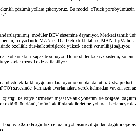
elektrikli çözümü yollara çıkarıyoruz. Bu model, eTruck portföyümüzün 
or.”
rtlaştırılmış, modüler BEV sistemine dayanıyor. Merkezi tahrik ünites
gment için uyarlandı. MAN eCD210 elektrikli tahrik, MAN TipMatic 2
nde özellikle dur-kalk sürüşlerde yüksek enerji verimliliği sağlıyor.
dar kullanılabilir kapasite sunuyor. Bu modüler batarya sistemi, kullan
reye kadar menzil elde edilebiliyor.
dahil ederek farklı uygulamalara uyumu ön planda tuttu. Üstyapı dostu a
PTO) sayesinde, karmaşık ayarlamalara gerek kalmadan yaygın seri tasa
jistiği, belediye hizmetler, inşaat ve atık yönetimi ile bölgesel dağı
sektörünün dönüşümünü aktif olarak ilerletme yolunda ilerlemeye de
ogitec 2026’da ağır hizmet uzun yol taşımacılığından dağıtım operasyo
edi.