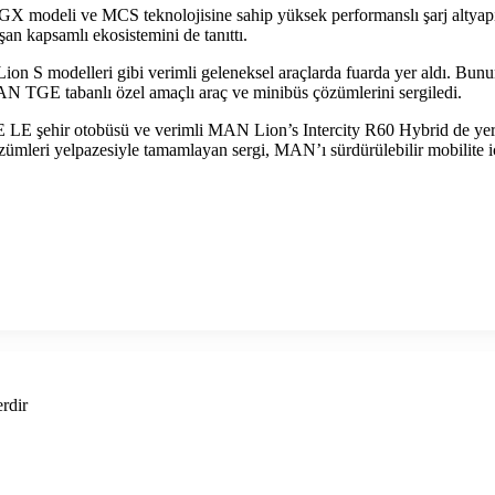
GX modeli ve MCS teknolojisine sahip yüksek performanslı şarj altyapı
şan kapsamlı ekosistemini de tanıttı.
n S modelleri gibi verimli geleneksel araçlarda fuarda yer aldı. Bunu
AN TGE tabanlı özel amaçlı araç ve minibüs çözümlerini sergiledi.
E LE şehir otobüsü ve verimli MAN Lion’s Intercity R60 Hybrid de yer
özümleri yelpazesiyle tamamlayan sergi, MAN’ı sürdürülebilir mobilite i
erdir