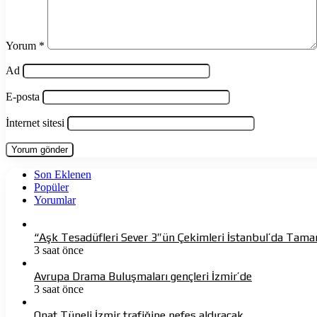
Yorum
*
Ad
E-posta
İnternet sitesi
Son Eklenen
Popüler
Yorumlar
“Aşk Tesadüfleri Sever 3″ün Çekimleri İstanbul’da Tama
3 saat önce
Avrupa Drama Buluşmaları gençleri İzmir’de
3 saat önce
Onat Tüneli İzmir trafiğine nefes aldıracak