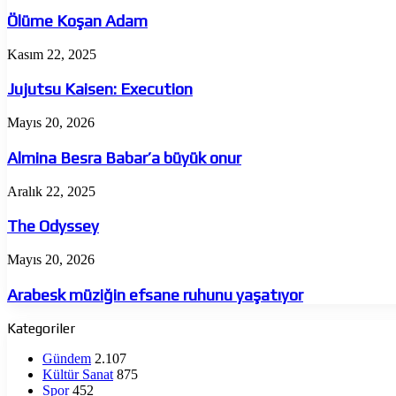
Koşan
Adam
Ölüme Koşan Adam
Jujutsu
Kasım 22, 2025
Kaisen:
Execution
Jujutsu Kaisen: Execution
Almina
Mayıs 20, 2026
Besra
Babar’a
Almina Besra Babar’a büyük onur
büyük
onur
The
Aralık 22, 2025
Odyssey
The Odyssey
Arabesk
Mayıs 20, 2026
müziğin
efsane
Arabesk müziğin efsane ruhunu yaşatıyor
ruhunu
yaşatıyor
Kategoriler
Gündem
2.107
Kültür Sanat
875
Spor
452