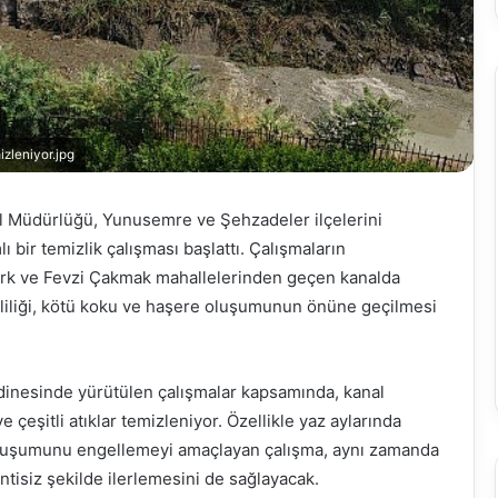
Ölüme
zleniyor.jpg
Koşan
Adam
l Müdürlüğü, Yunusemre ve Şehzadeler ilçelerini
bir temizlik çalışması başlattı. Çalışmaların
ürk ve Fevzi Çakmak mahallelerinden geçen kanalda
rliliği, kötü koku ve haşere oluşumunun önüne geçilmesi
Kasım 13, 2025
Ölüme Koşan Adam
dinesinde yürütülen çalışmalar kapsamında, kanal
 çeşitli atıklar temizleniyor. Özellikle yaz aylarında
 oluşumunu engellemeyi amaçlayan çalışma, aynı zamanda
intisiz şekilde ilerlemesini de sağlayacak.