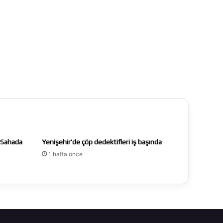
ı Sahada
Yenişehir’de çöp dedektifleri iş başında
1 hafta önce