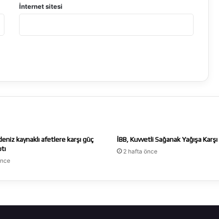
İnternet sitesi
deniz kaynaklı afetlere karşı güç
İBB, Kuvvetli Sağanak Yağışa Karş
ptı
2 hafta önce
önce