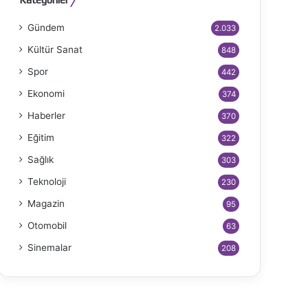
Gündem
2.033
Kültür Sanat
848
Spor
442
Ekonomi
374
Haberler
370
Eğitim
322
Sağlık
303
Teknoloji
230
Magazin
95
Otomobil
63
Sinemalar
208