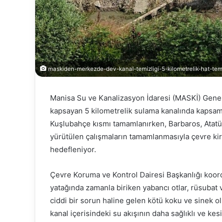
D.I.S.C.O
maskiden-merkezde-dev-kanal-temizligi-5-kilometrelik-hat-temi
Manisa Su ve Kanalizasyon İdaresi (MASKİ) Gene
kapsayan 5 kilometrelik sulama kanalında kapsamlı 
Kuşlubahçe kısmı tamamlanırken, Barbaros, Atat
yürütülen çalışmaların tamamlanmasıyla çevre ki
hedefleniyor.
Kasım 24, 2025
D.I.S.C.O
Çevre Koruma ve Kontrol Dairesi Başkanlığı koor
yatağında zamanla biriken yabancı otlar, rüsubat ve
ciddi bir sorun haline gelen kötü koku ve sinek
kanal içerisindeki su akışının daha sağlıklı ve kes