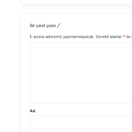
Bir yanıt yazın
E-posta adresiniz yayınlanmayacak.
Gerekli alanlar
*
ile 
Y
o
r
u
m
*
Ad