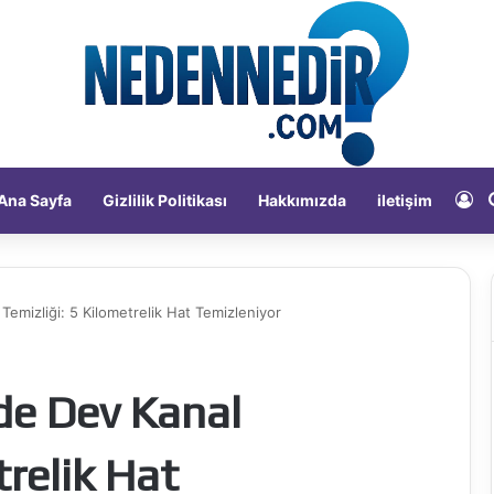
Ka
Ana Sayfa
Gizlilik Politikası
Hakkımızda
iletişim
mizliği: 5 Kilometrelik Hat Temizleniyor
e Dev Kanal
trelik Hat