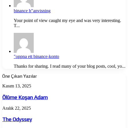
binance h"anvisning
Your point of view caught my eye and was very interesting.
T...
"oppna ett binance-konto
Thanks for sharing. I read many of your blog posts, cool, yo...
Öne Çıkan Yazılar
Ölüme
Kasım 13, 2025
Koşan
Adam
Ölüme Koşan Adam
The
Aralık 22, 2025
Odyssey
The Odyssey