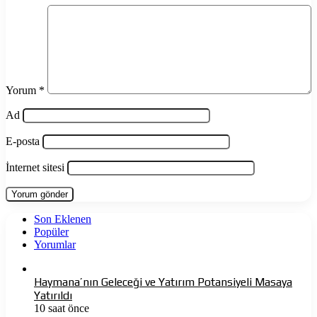
Yorum
*
Ad
E-posta
İnternet sitesi
Son Eklenen
Popüler
Yorumlar
Haymana’nın Geleceği ve Yatırım Potansiyeli Masaya
Yatırıldı
10 saat önce