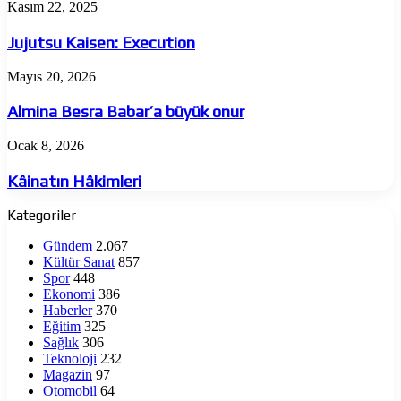
Jujutsu
Kasım 22, 2025
Kaisen:
Execution
Jujutsu Kaisen: Execution
Almina
Mayıs 20, 2026
Besra
Babar’a
Almina Besra Babar’a büyük onur
büyük
onur
Kâinatın
Ocak 8, 2026
Hâkimleri
Kâinatın Hâkimleri
Kategoriler
Gündem
2.067
Kültür Sanat
857
Spor
448
Ekonomi
386
Haberler
370
Eğitim
325
Sağlık
306
Teknoloji
232
Magazin
97
Otomobil
64