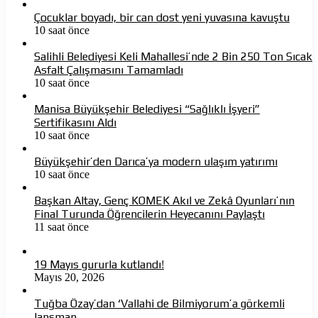
Çocuklar boyadı, bir can dost yeni yuvasına kavuştu
10 saat önce
Salihli Belediyesi Keli Mahallesi’nde 2 Bin 250 Ton Sıcak
Asfalt Çalışmasını Tamamladı
10 saat önce
Manisa Büyükşehir Belediyesi “Sağlıklı İşyeri”
Sertifikasını Aldı
10 saat önce
Büyükşehir’den Darıca’ya modern ulaşım yatırımı
10 saat önce
Başkan Altay, Genç KOMEK Akıl ve Zekâ Oyunları’nın
Final Turunda Öğrencilerin Heyecanını Paylaştı
11 saat önce
19 Mayıs gururla kutlandı!
Mayıs 20, 2026
Tuğba Özay’dan ‘Vallahi de Bilmiyorum’a görkemli
lansman