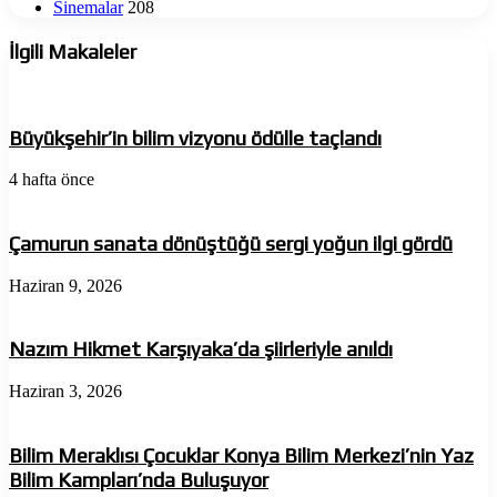
Sinemalar
208
İlgili Makaleler
Büyükşehir’in bilim vizyonu ödülle taçlandı
4 hafta önce
Çamurun sanata dönüştüğü sergi yoğun ilgi gördü
Haziran 9, 2026
Nazım Hikmet Karşıyaka’da şiirleriyle anıldı
Haziran 3, 2026
Bilim Meraklısı Çocuklar Konya Bilim Merkezi’nin Yaz
Bilim Kampları’nda Buluşuyor