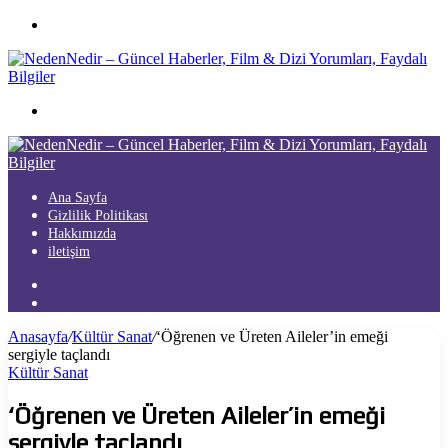
Menü
Arama
yap
...
Ana Sayfa
Gizlilik Politikası
Hakkımızda
iletişim
Kayıt
Ol
Arama
yap
Anasayfa
/
Kültür Sanat
/
‘Öğrenen ve Üreten Aileler’in emeği
...
sergiyle taçlandı
Kültür Sanat
‘Öğrenen ve Üreten Aileler’in emeği
sergiyle taçlandı