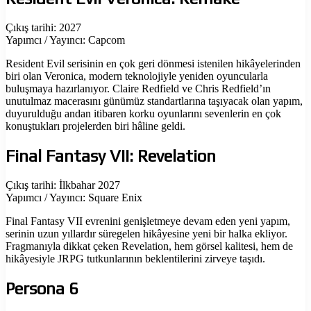
Çıkış tarihi: 2027
Yapımcı / Yayıncı: Capcom
Resident Evil serisinin en çok geri dönmesi istenilen hikâyelerinden
biri olan Veronica, modern teknolojiyle yeniden oyuncularla
buluşmaya hazırlanıyor. Claire Redfield ve Chris Redfield’ın
unutulmaz macerasını günümüz standartlarına taşıyacak olan yapım,
duyurulduğu andan itibaren korku oyunlarını sevenlerin en çok
konuştukları projelerden biri hâline geldi.
Final Fantasy VII: Revelation
Çıkış tarihi: İlkbahar 2027
Yapımcı / Yayıncı: Square Enix
Final Fantasy VII evrenini genişletmeye devam eden yeni yapım,
serinin uzun yıllardır süregelen hikâyesine yeni bir halka ekliyor.
Fragmanıyla dikkat çeken Revelation, hem görsel kalitesi, hem de
hikâyesiyle JRPG tutkunlarının beklentilerini zirveye taşıdı.
Persona 6