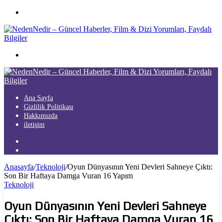
Menü
Arama
yap
...
Ana Sayfa
Gizlilik Politikası
Hakkımızda
iletişim
Kayıt
Ol
Arama
yap
Anasayfa
/
Teknoloji
/
Oyun Dünyasının Yeni Devleri Sahneye Çıktı:
...
Son Bir Haftaya Damga Vuran 16 Yapım
Teknoloji
Oyun Dünyasının Yeni Devleri Sahneye
Çıktı: Son Bir Haftaya Damga Vuran 16