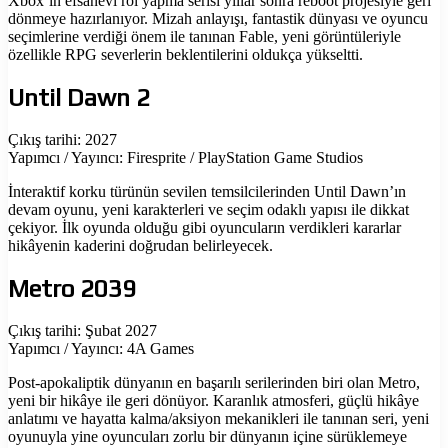
Xbox’ın efsanevi rol yapma serisi yıllar sonra reboot projesiyle geri
dönmeye hazırlanıyor. Mizah anlayışı, fantastik dünyası ve oyuncu
seçimlerine verdiği önem ile tanınan Fable, yeni görüntüleriyle
özellikle RPG severlerin beklentilerini oldukça yükseltti.
Until Dawn 2
Çıkış tarihi: 2027
Yapımcı / Yayıncı: Firesprite / PlayStation Game Studios
İnteraktif korku türünün sevilen temsilcilerinden Until Dawn’ın
devam oyunu, yeni karakterleri ve seçim odaklı yapısı ile dikkat
çekiyor. İlk oyunda olduğu gibi oyuncuların verdikleri kararlar
hikâyenin kaderini doğrudan belirleyecek.
Metro 2039
Çıkış tarihi: Şubat 2027
Yapımcı / Yayıncı: 4A Games
Post-apokaliptik dünyanın en başarılı serilerinden biri olan Metro,
yeni bir hikâye ile geri dönüyor. Karanlık atmosferi, güçlü hikâye
anlatımı ve hayatta kalma/aksiyon mekanikleri ile tanınan seri, yeni
oyunuyla yine oyuncuları zorlu bir dünyanın içine sürüklemeye