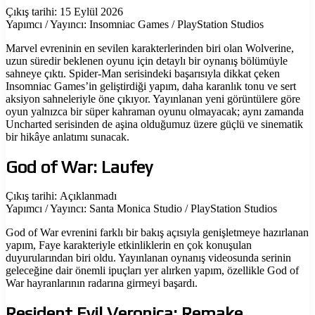
Çıkış tarihi: 15 Eylül 2026
Yapımcı / Yayıncı: Insomniac Games / PlayStation Studios
Marvel evreninin en sevilen karakterlerinden biri olan Wolverine,
uzun süredir beklenen oyunu için detaylı bir oynanış bölümüyle
sahneye çıktı. Spider-Man serisindeki başarısıyla dikkat çeken
Insomniac Games’in geliştirdiği yapım, daha karanlık tonu ve sert
aksiyon sahneleriyle öne çıkıyor. Yayınlanan yeni görüntülere göre
oyun yalnızca bir süper kahraman oyunu olmayacak; aynı zamanda
Uncharted serisinden de aşina olduğumuz üzere güçlü ve sinematik
bir hikâye anlatımı sunacak.
God of War: Laufey
Çıkış tarihi: Açıklanmadı
Yapımcı / Yayıncı: Santa Monica Studio / PlayStation Studios
God of War evrenini farklı bir bakış açısıyla genişletmeye hazırlanan
yapım, Faye karakteriyle etkinliklerin en çok konuşulan
duyurularından biri oldu. Yayınlanan oynanış videosunda serinin
geleceğine dair önemli ipuçları yer alırken yapım, özellikle God of
War hayranlarının radarına girmeyi başardı.
Resident Evil Veronica: Remake