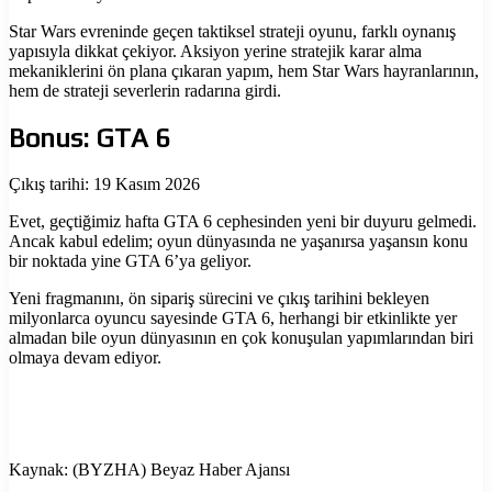
Star Wars evreninde geçen taktiksel strateji oyunu, farklı oynanış
yapısıyla dikkat çekiyor. Aksiyon yerine stratejik karar alma
mekaniklerini ön plana çıkaran yapım, hem Star Wars hayranlarının,
hem de strateji severlerin radarına girdi.
Bonus: GTA 6
Çıkış tarihi: 19 Kasım 2026
Evet, geçtiğimiz hafta GTA 6 cephesinden yeni bir duyuru gelmedi.
Ancak kabul edelim; oyun dünyasında ne yaşanırsa yaşansın konu
bir noktada yine GTA 6’ya geliyor.
Yeni fragmanını, ön sipariş sürecini ve çıkış tarihini bekleyen
milyonlarca oyuncu sayesinde GTA 6, herhangi bir etkinlikte yer
almadan bile oyun dünyasının en çok konuşulan yapımlarından biri
olmaya devam ediyor.
Kaynak: (BYZHA) Beyaz Haber Ajansı