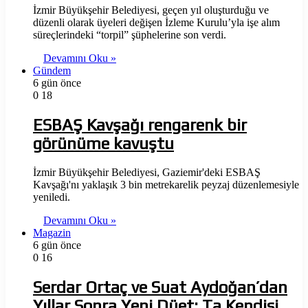
İzmir Büyükşehir Belediyesi, geçen yıl oluşturduğu ve
düzenli olarak üyeleri değişen İzleme Kurulu’yla işe alım
süreçlerindeki “torpil” şüphelerine son verdi.
Devamını Oku »
Gündem
6 gün önce
0
18
ESBAŞ Kavşağı rengarenk bir
görünüme kavuştu
İzmir Büyükşehir Belediyesi, Gaziemir'deki ESBAŞ
Kavşağı'nı yaklaşık 3 bin metrekarelik peyzaj düzenlemesiyle
yeniledi.
Devamını Oku »
Magazin
6 gün önce
0
16
Serdar Ortaç ve Suat Aydoğan’dan
Yıllar Sonra Yeni Düet: Ta Kendisi