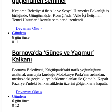
güçlendiren seminer
Keçiören Belediyesi ile Aile ve Sosyal Hizmetler Bakanlığı iş
birliğinde, Güngörmüşler Konağı’nda “Aile İçi İletişimin
Temel Unsurları” konulu seminer düzenlendi.
Devamını Oku »
Gündem
6 gün önce
0
11
Bornova’da ‘Güneş ve Yağmur’
Kalkanı
Bornova Belediyesi, Küçükpark’taki trafik yoğunluğunu
azaltmak amacıyla kurduğu Motokurye Parkı’nın ardından,
merkezdeki geçici kurye bekleme alanları ile Çamdibi Kapalı
Pazaryeri’ndeki bankamatiklerin üzerini gölgeliklerle kapattı.
Devamını Oku »
Gündem
6 gün önce
0
12