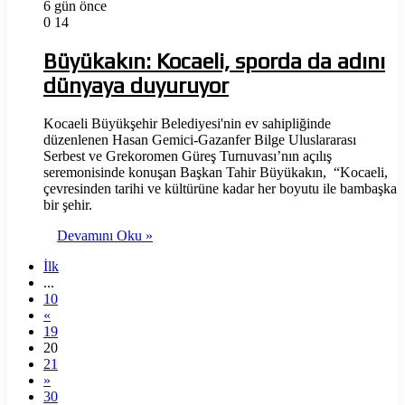
6 gün önce
0
14
Büyükakın: Kocaeli, sporda da adını
dünyaya duyuruyor
Kocaeli Büyükşehir Belediyesi'nin ev sahipliğinde
düzenlenen Hasan Gemici-Gazanfer Bilge Uluslararası
Serbest ve Grekoromen Güreş Turnuvası’nın açılış
seremonisinde konuşan Başkan Tahir Büyükakın, “Kocaeli,
çevresinden tarihi ve kültürüne kadar her boyutu ile bambaşka
bir şehir.
Devamını Oku »
İlk
...
10
«
19
20
21
»
30