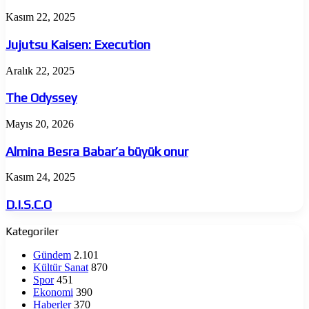
Jujutsu
Kasım 22, 2025
Kaisen:
Execution
Jujutsu Kaisen: Execution
The
Aralık 22, 2025
Odyssey
The Odyssey
Almina
Mayıs 20, 2026
Besra
Babar’a
Almina Besra Babar’a büyük onur
büyük
onur
D.I.S.C.O
Kasım 24, 2025
D.I.S.C.O
Kategoriler
Gündem
2.101
Kültür Sanat
870
Spor
451
Ekonomi
390
Haberler
370