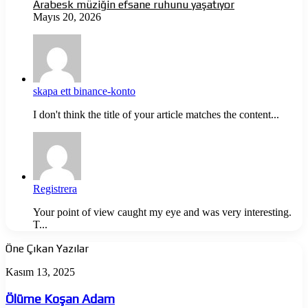
Arabesk müziğin efsane ruhunu yaşatıyor
Mayıs 20, 2026
skapa ett binance-konto
I don't think the title of your article matches the content...
Registrera
Your point of view caught my eye and was very interesting.
T...
Öne Çıkan Yazılar
Ölüme
Kasım 13, 2025
Koşan
Adam
Ölüme Koşan Adam