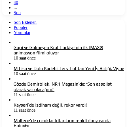
40
...
Son
Son Eklenen
Popüler
Yorumlar
Gupi ve Gülmeyen Kral Türkiye’nin ilk IMAX®
animasyon filmi oluyor
10 saat önce
M Lisa ve Dolu Kadehi Ters Tut’tan Yeni İş Birliği: Vişne
10 saat önce
Gözde Demirbilek, NR1 Magazin’de: ‘Son assolist
olarak var olacağım!’
11 saat önce
Kayseri’de izdiham değil, rekor vardı!
11 saat önce
Maltepe’de çocuklar kitapların renkli dünyasında
buluştu