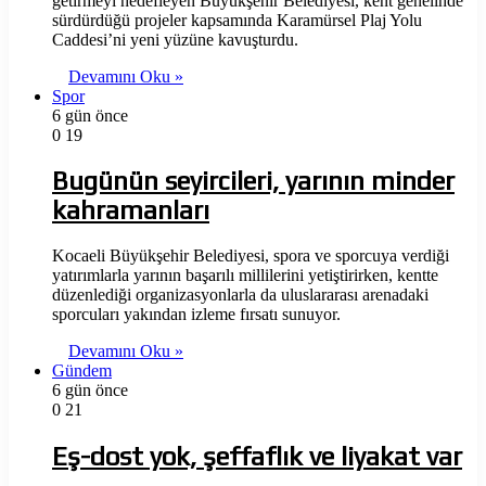
getirmeyi hedefleyen Büyükşehir Belediyesi, kent genelinde
sürdürdüğü projeler kapsamında Karamürsel Plaj Yolu
Caddesi’ni yeni yüzüne kavuşturdu.
Devamını Oku »
Spor
6 gün önce
0
19
Bugünün seyircileri, yarının minder
kahramanları
Kocaeli Büyükşehir Belediyesi, spora ve sporcuya verdiği
yatırımlarla yarının başarılı millilerini yetiştirirken, kentte
düzenlediği organizasyonlarla da uluslararası arenadaki
sporcuları yakından izleme fırsatı sunuyor.
Devamını Oku »
Gündem
6 gün önce
0
21
Eş-dost yok, şeffaflık ve liyakat var