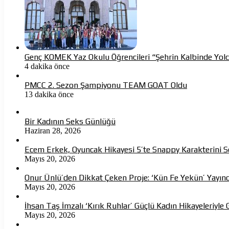
Genç KOMEK Yaz Okulu Öğrencileri “Şehrin Kalbinde Yolc
4 dakika önce
PMCC 2. Sezon Şampiyonu TEAM GOAT Oldu
13 dakika önce
Bir Kadının Seks Günlüğü
Haziran 28, 2026
Ecem Erkek, Oyuncak Hikayesi 5’te Snappy Karakterini S
Mayıs 20, 2026
Onur Ünlü’den Dikkat Çeken Proje: ‘Kün Fe Yekün’ Yayın
Mayıs 20, 2026
İhsan Taş İmzalı ‘Kırık Ruhlar’ Güçlü Kadın Hikayeleriyle 
Mayıs 20, 2026