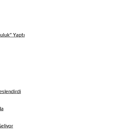
uluk” Yaptı
eslendirdi
da
Geliyor