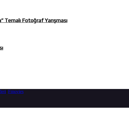
a” Temalı Fotoğraf Yarışması
sı
leri
|
Fmovies