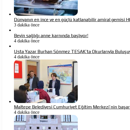
Dünyanın en ince ve en güçlü katlanabilir amiral gemisi
3 dakika önce
Beyin sağlığı anne karnında başlıyor!
4 dakika önce
Usta Yazar Burhan Sönmez TESAK’ta Okurlarıyla Buluşu
4 dakika önce
Maltepe Belediyesi Cumhuriyet Eğitim Merkezi’nin başarı
4 dakika önce