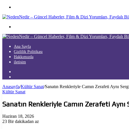
Menü
Arama
yap
...
Ana Sayfa
Gizlilik Politikası
Hakkımızda
iletişim
Kayıt
Ol
Arama
yap
Anasayfa
/
Kültür Sanat
/
Sanatın Renkleriyle Camın Zerafeti Aynı Serg
...
Kültür Sanat
Sanatın Renkleriyle Camın Zerafeti Aynı 
Haziran 18, 2026
23
Bir dakikadan az