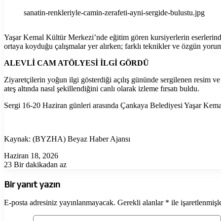
sanatin-renkleriyle-camin-zerafeti-ayni-sergide-bulustu.jpg
Yaşar Kemal Kültür Merkezi’nde eğitim gören kursiyerlerin eserlerind
ortaya koyduğu çalışmalar yer alırken; farklı teknikler ve özgün yoruml
ALEVLİ CAM ATÖLYESİ İLGİ GÖRDÜ
Ziyaretçilerin yoğun ilgi gösterdiği açılış gününde sergilenen resim v
ateş altında nasıl şekillendiğini canlı olarak izleme fırsatı buldu.
Sergi 16-20 Haziran günleri arasında Çankaya Belediyesi Yaşar Kemal 
Kaynak: (BYZHA) Beyaz Haber Ajansı
Haziran 18, 2026
23
Bir dakikadan az
Bir yanıt yazın
E-posta adresiniz yayınlanmayacak.
Gerekli alanlar
*
ile işaretlenmişl