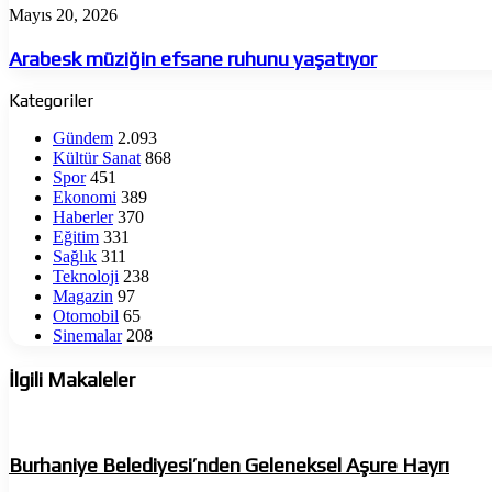
Arabesk
Mayıs 20, 2026
müziğin
efsane
Arabesk müziğin efsane ruhunu yaşatıyor
ruhunu
yaşatıyor
Kategoriler
Gündem
2.093
Kültür Sanat
868
Spor
451
Ekonomi
389
Haberler
370
Eğitim
331
Sağlık
311
Teknoloji
238
Magazin
97
Otomobil
65
Sinemalar
208
İlgili Makaleler
Burhaniye Belediyesi’nden Geleneksel Aşure Hayrı