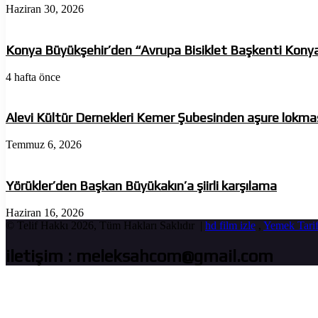
Haziran 30, 2026
Konya Büyükşehir’den “Avrupa Bisiklet Başkenti Kony
4 hafta önce
Alevi Kültür Dernekleri Kemer Şubesinden aşure lokma
Temmuz 6, 2026
Yörükler’den Başkan Büyükakın’a şiirli karşılama
Haziran 16, 2026
© Telif Hakkı 2026, Tüm Hakları Saklıdır |
hd film izle
,
Yemek Tarif
iletişim : meleksahcom@gmail.com
Başa
dön
tuşu