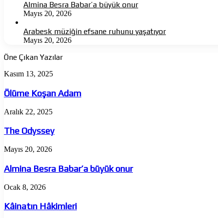
Almina Besra Babar’a büyük onur
Mayıs 20, 2026
Arabesk müziğin efsane ruhunu yaşatıyor
Mayıs 20, 2026
Öne Çıkan Yazılar
Ölüme
Kasım 13, 2025
Koşan
Adam
Ölüme Koşan Adam
The
Aralık 22, 2025
Odyssey
The Odyssey
Almina
Mayıs 20, 2026
Besra
Babar’a
Almina Besra Babar’a büyük onur
büyük
onur
Kâinatın
Ocak 8, 2026
Hâkimleri
Kâinatın Hâkimleri