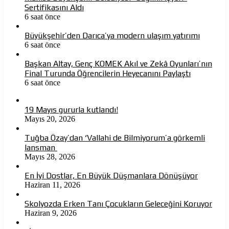
Sertifikasını Aldı
6 saat önce
Büyükşehir’den Darıca’ya modern ulaşım yatırımı
6 saat önce
Başkan Altay, Genç KOMEK Akıl ve Zekâ Oyunları’nın
Final Turunda Öğrencilerin Heyecanını Paylaştı
6 saat önce
19 Mayıs gururla kutlandı!
Mayıs 20, 2026
Tuğba Özay’dan ‘Vallahi de Bilmiyorum’a görkemli
lansman
Mayıs 28, 2026
En İyi Dostlar, En Büyük Düşmanlara Dönüşüyor
Haziran 11, 2026
Skolyozda Erken Tanı Çocukların Geleceğini Koruyor
Haziran 9, 2026