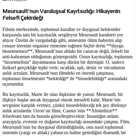
Meursault’nun Varoluşsal Kayıtsızlığı: Hikayenin
Felsefi Çekirdeği
Filmin merkezinde, toplumsal kurallar ve duygusal beklentiler
karşısında tam bir kayıtsızlık sergileyen Meursault karakteri yer
alıyor. Özetin de vurguladığı gibi, annesinin ölüm haberini alıp
cenaze törenini organize etmesine rağmen hiçbir derin **duygu
hissetmemesi**, Meursault’nun ahlaki bir canavar değil, felsefi bir
anti-kahraman olduğunun göstergesidir. Onun kayıtsızlığı, toplumun
“hissetmelisin” dayatmasına karşı dürüst bir direniştir. O, sadece
fiziksel gerçekliğe tepki verir; sıcaklık, ışık, deniz ve vücudunun
anlık arzuları. Meursault’nun filmdeki en önemli çatışması,
toplumun hissetmesini *beklediği* ile *hissedebildiği* arasındaki
uçurumdur.
Bu kayıtsızlık, Marie ile olan ilişkisine de yansır. Meursault, bir
ilişkiye başlar ancak duygusal olarak mesafeli kalır; Marie’nin
sevgisine karşılık vermez, çünkü hissedebileceği tek şey dürüstçe
anlık arzulardır. Ozon’un filmi, Camus’nün **Absürdizm**
felsefesini tam da burada görselleştirecektir: İnsanlığın anlam
arayışıyla, evrenin ve doğanın kayıtsızlığı arasındaki çatışma. Film,
Meursault’nun bu duygusal dürüstlüğünün, onu nasıl toplumsal
sistemin (yargı ve ahlak) yabancısı haline getirdiğini dramatik bir