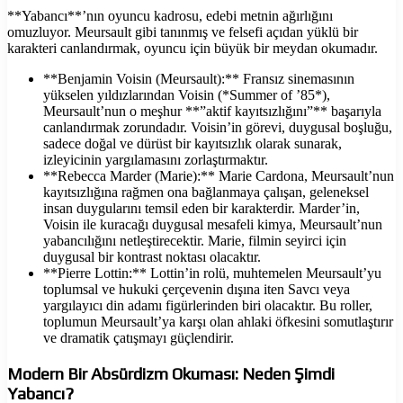
**Yabancı**’nın oyuncu kadrosu, edebi metnin ağırlığını
omuzluyor. Meursault gibi tanınmış ve felsefi açıdan yüklü bir
karakteri canlandırmak, oyuncu için büyük bir meydan okumadır.
**Benjamin Voisin (Meursault):** Fransız sinemasının
yükselen yıldızlarından Voisin (*Summer of ’85*),
Meursault’nun o meşhur **”aktif kayıtsızlığını”** başarıyla
canlandırmak zorundadır. Voisin’in görevi, duygusal boşluğu,
sadece doğal ve dürüst bir kayıtsızlık olarak sunarak,
izleyicinin yargılamasını zorlaştırmaktır.
**Rebecca Marder (Marie):** Marie Cardona, Meursault’nun
kayıtsızlığına rağmen ona bağlanmaya çalışan, geleneksel
insan duygularını temsil eden bir karakterdir. Marder’in,
Voisin ile kuracağı duygusal mesafeli kimya, Meursault’nun
yabancılığını netleştirecektir. Marie, filmin seyirci için
duygusal bir kontrast noktası olacaktır.
**Pierre Lottin:** Lottin’in rolü, muhtemelen Meursault’yu
toplumsal ve hukuki çerçevenin dışına iten Savcı veya
yargılayıcı din adamı figürlerinden biri olacaktır. Bu roller,
toplumun Meursault’ya karşı olan ahlaki öfkesini somutlaştırır
ve dramatik çatışmayı güçlendirir.
Modern Bir Absürdizm Okuması: Neden Şimdi
Yabancı?