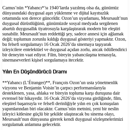
Camus’nün *Yabancı*’sı 1940’larda yazılmış olsa da, günümüz
dünyasındaki duygusal aşırı yüklenme ve dijital kayıtsızlık
ortamında son derece günceldir. Ozon’un uyarlaması, Meursault’nun
duygusal dürüstlüğünü, günümüzde sosyal medyada sergilenen
abartılı duygusallık tiyatrosuyla karşılaştırarak modern bir eleştiri
sunabilir. Meursault’nun reddettiği şey, sadece annesi için ağlamak
değil; toplumun zorunlu kıldığı duygusal gösteriyi yapmaktır. Ozon,
bu felsefi sorgulamayı 16 Ocak 2026’da sinemaya taşıyarak
izleyicilere entelektüel ve duygusal açıdan zorlu, ancak ödüllendirici
bir deneyim vaat ediyor. Film, bireyin yabancılaşma temasıyla,
sinemaseverleri kişisel sorgulamaya itecektir.
Yılın En Düşündürücü Dramı
**Yabancı (L’Étranger)**, François Ozon’un usta yönetmenlik
vizyonu ve Benjamin Voisin’in çarpıcı performanslarıyla
desteklenen, yasa, ahlaka ve bireyin topluma karşı duruşuna dair
evrensel bir hikayedir. 16 Ocak 2026’da vizyona girdiğinde, film,
eleştirel başarısıyla ve felsefi derinliğiyle yılın en çok konuşulan
yapımlarından biri olacaktır. Camus’nün metnini, yeni bir neslin
izleyici kitlesine güçlü bir şekilde ulaştıracak bu sinema olayı,
Meursault’nun dünyasına girerek kendi duygusal sözleşmelerimizi
sorgulamak anlamına gelecektir.