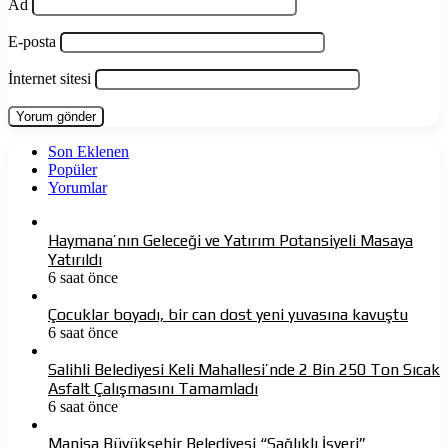
Ad
E-posta
İnternet sitesi
Son Eklenen
Popüler
Yorumlar
Haymana’nın Geleceği ve Yatırım Potansiyeli Masaya
Yatırıldı
6 saat önce
Çocuklar boyadı, bir can dost yeni yuvasına kavuştu
6 saat önce
Salihli Belediyesi Keli Mahallesi’nde 2 Bin 250 Ton Sıcak
Asfalt Çalışmasını Tamamladı
6 saat önce
Manisa Büyükşehir Belediyesi “Sağlıklı İşyeri”