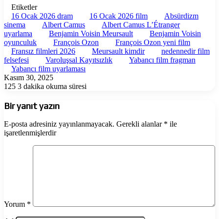
Etiketler
16 Ocak 2026 dram
16 Ocak 2026 film
Absürdizm
sinema
Albert Camus
Albert Camus L’Étranger
uyarlama
Benjamin Voisin Meursault
Benjamin Voisin
oyunculuk
François Ozon
François Ozon yeni film
Fransız filmleri 2026
Meursault kimdir
nedennedir film
felsefesi
Varoluşsal Kayıtsızlık
Yabancı film fragman
Yabancı film uyarlaması
Kasım 30, 2025
125
3 dakika okuma süresi
Bir yanıt yazın
E-posta adresiniz yayınlanmayacak.
Gerekli alanlar
*
ile
işaretlenmişlerdir
Yorum
*