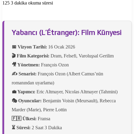
125
3 dakika okuma süresi
Yabancı (L’Étranger): Film Künyesi
📅 Vizyon Tarihi:
16 Ocak 2026
🎬 Film Kategorisi:
Dram, Felsefi, Varoluşsal Gerilim
🎥 Yönetmen:
François Ozon
✍️ Senarist:
François Ozon (Albert Camus’nün
romanından uyarlama)
💼 Yapımcı:
Eric Altmayer, Nicolas Altmayer (Tahmini)
🎭 Oyuncular:
Benjamin Voisin (Meursault), Rebecca
Marder (Marie), Pierre Lottin
🇫🇷 Ülkesi:
Fransa
⏳ Süresi:
2 Saat 3 Dakika