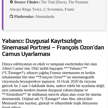
🔄 Benzer Filmler:
The Trial (Dava), The Postman
Always Rings Twice, L’Avventura, Frantz
📺 Platformlar:
Sinemalarda
Yabancı: Duygusal Kayıtsızlığın
Sinemasal Portresi – François Ozon’dan
Camus Uyarlaması
Dünya edebiyatının en etkili ve tartışmalı eserlerinden biri olan
Albert Camus’nün 1942 tarihli başyapıtı **“Yabancı”**
(*L’Étranger*), nihayet çağdaş Fransız sinemasının en keskin
zekalarından biri olan **François Ozon**’un sinematografik
vizyonuyla beyazperdeye taşınıyor. 16 Ocak 2026’da vizyona
girecek bu 2 saat 3 dakikalık dram, sadece edebi bir uyarlama değil;
aynı zamanda modern insanın duygusal yabancılaşma ve
**Absürdizm** ile imtihanını mercek altına alan cesur bir sinema
denemesidir. Orijinal adı *L’Étranger* olan film, izleyicileri
Meursault’nun kayıtsız, güneşli ve nihayetinde trajik dünyasına
davet ediyor.