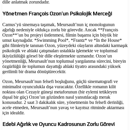
dille anlatmak zorundadır.
Yönetmen François Ozon’un Psikolojik Merceği
Camus’yü sinemaya taşımak, Meursault’nun iç monologunun
ağırlığı nedeniyle oldukça zorlu bir görevdir. Ancak **François
Ozon**’un bu projeyi üstlenmesi, filmin başarısı için büyük bir
umut kaynağıdır. *Swimming Pool*, *Frantz* ve *In the House*
gibi filmleriyle tanınan Ozon, yüzeydeki olayların altındaki karmaşık
psikolojik ve ahlaki çatışmaları ustalıkla işlemekte ve toplumsal
ikiyüzlülüğü görsel bir dille eleştirmekte uzmandır. Ozon’un
yönetmenliği, Meursault’nun toplumsal yargılanma sürecini, bireyin
özgürlüğü ile toplumun dayattığı ahlaki tiyatro arasındaki yüksek
gerilimli bir drama dönüştürecektir.
Ozon, Meursault’nun felsefi boşluğunu, güçlü sinematografi ve
minimalist oyunculukla dışa vuracaktır. Özellikle romanın kilit
noktası olan Cezayir güneşi metaforunun (bir eylemi tetikleyen
dışsal bir güç) Ozon’un gözünden nasıl yansıtılacağı merak
konusudur. 2 saat 3 dakikalık süre, yönetmenin bu felsefi derinliği,
acele etmeden, Meursault’nun yavaş ve kayıtsız ritminde aktarması
için idealdir.
Edebi Ağırlık ve Oyuncu Kadrosunun Zorlu Görevi