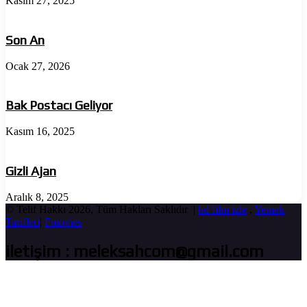
Kasım 27, 2025
Son An
Ocak 27, 2026
Bak Postacı Geliyor
Kasım 16, 2025
Gizli Ajan
Aralık 8, 2025
© Telif Hakkı 2026, Tüm Hakları Saklıdır |
hd film izle
,
Yemek
Tarifleri
|
Fmovies
iletişim : meleksahcom@gmail.com
Başa
dön
tuşu