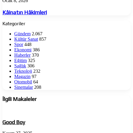
Kâinatın
Ocak 8, 2026
Hâkimleri
Kâinatın Hâkimleri
Kategoriler
Gündem
2.067
Kültür Sanat
857
Spor
448
Ekonomi
386
Haberler
370
Eğitim
325
Sağlık
306
Teknoloji
232
Magazin
97
Otomobil
64
Sinemalar
208
İlgili Makaleler
Good Boy