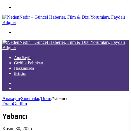
Menü
Arama
yap
...
Ana Sayfa
Gizlilik Politikası
Hakkımızda
iletişim
Kayıt
Ol
Arama
yap
Anasayfa
/
Sinemalar
/
Dram
/
Yabancı
...
Dram
Gerilim
Yabancı
Kasım 30, 2025