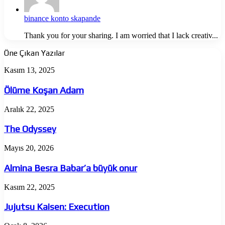
binance konto skapande
Thank you for your sharing. I am worried that I lack creativ...
Öne Çıkan Yazılar
Ölüme
Kasım 13, 2025
Koşan
Adam
Ölüme Koşan Adam
The
Aralık 22, 2025
Odyssey
The Odyssey
Almina
Mayıs 20, 2026
Besra
Babar’a
Almina Besra Babar’a büyük onur
büyük
onur
Jujutsu
Kasım 22, 2025
Kaisen:
Execution
Jujutsu Kaisen: Execution