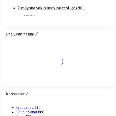
2 milyona yakın aday bu testi çözdü…
16 saat önce
Öne Çıkan Yazılar
Kategoriler
Gündem
2.117
Kültür Sanat
880