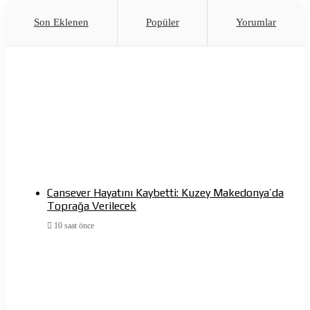
Son Eklenen
Popüler
Yorumlar
Cansever Hayatını Kaybetti: Kuzey Makedonya’da
Toprağa Verilecek
10 saat önce