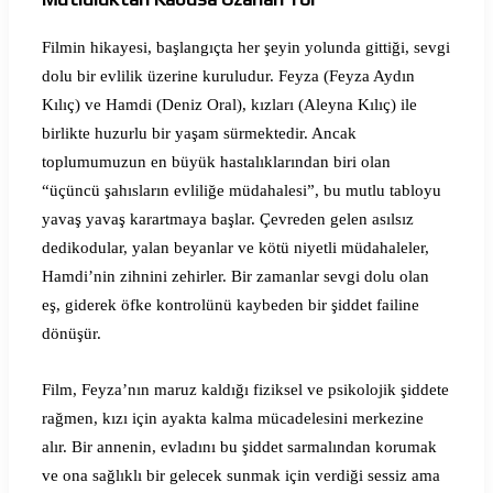
Filmin hikayesi, başlangıçta her şeyin yolunda gittiği, sevgi
dolu bir evlilik üzerine kuruludur. Feyza (Feyza Aydın
Kılıç) ve Hamdi (Deniz Oral), kızları (Aleyna Kılıç) ile
birlikte huzurlu bir yaşam sürmektedir. Ancak
toplumumuzun en büyük hastalıklarından biri olan
“üçüncü şahısların evliliğe müdahalesi”, bu mutlu tabloyu
yavaş yavaş karartmaya başlar. Çevreden gelen asılsız
dedikodular, yalan beyanlar ve kötü niyetli müdahaleler,
Hamdi’nin zihnini zehirler. Bir zamanlar sevgi dolu olan
eş, giderek öfke kontrolünü kaybeden bir şiddet failine
dönüşür.
Film, Feyza’nın maruz kaldığı fiziksel ve psikolojik şiddete
rağmen, kızı için ayakta kalma mücadelesini merkezine
alır. Bir annenin, evladını bu şiddet sarmalından korumak
ve ona sağlıklı bir gelecek sunmak için verdiği sessiz ama