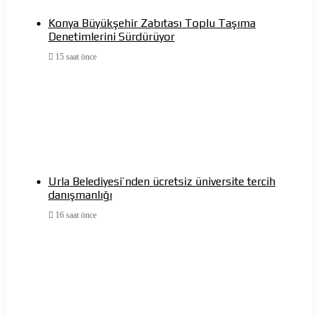
Konya Büyükşehir Zabıtası Toplu Taşıma
Denetimlerini Sürdürüyor
15 saat önce
Urla Belediyesi’nden ücretsiz üniversite tercih
danışmanlığı
16 saat önce