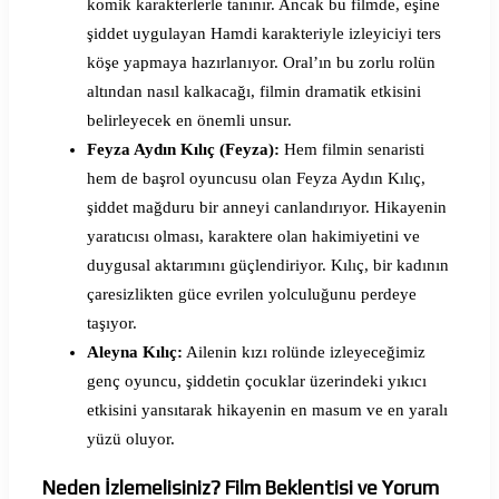
komik karakterlerle tanınır. Ancak bu filmde, eşine
şiddet uygulayan Hamdi karakteriyle izleyiciyi ters
köşe yapmaya hazırlanıyor. Oral’ın bu zorlu rolün
altından nasıl kalkacağı, filmin dramatik etkisini
belirleyecek en önemli unsur.
Feyza Aydın Kılıç (Feyza):
Hem filmin senaristi
hem de başrol oyuncusu olan Feyza Aydın Kılıç,
şiddet mağduru bir anneyi canlandırıyor. Hikayenin
yaratıcısı olması, karaktere olan hakimiyetini ve
duygusal aktarımını güçlendiriyor. Kılıç, bir kadının
çaresizlikten güce evrilen yolculuğunu perdeye
taşıyor.
Aleyna Kılıç:
Ailenin kızı rolünde izleyeceğimiz
genç oyuncu, şiddetin çocuklar üzerindeki yıkıcı
etkisini yansıtarak hikayenin en masum ve en yaralı
yüzü oluyor.
Neden İzlemelisiniz? Film Beklentisi ve Yorum