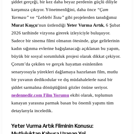
şiddet gerçeği, bir kez daha beyaz perdenin güçlü diliyle
karşımıza çıkıyor. Yönetmenliğini, daha önce
“Çam
Yarması”
ve
“Leblebi Tozu”
gibi projelerden tanıdığımız
Murat Kuşçu
‘nun üstlendiği
Yeter Vurma Artık
, 6 Şubat
2026 tarihinde vizyona girerek izleyiciyle buluşuyor.
Sadece bir sinema filmi olmanın ötesinde, gişe gelirlerinin
kadın sığınma evlerine bağışlanacağı açıklanan bu yapım,
büyük bir sosyal sorumluluk projesi olarak dikkat çekiyor.
Çorum’da çekilen ve gerçek hayattan esinlenilen
senaryosuyla yürekleri dağlamaya hazırlanan film, mutlu
bir yuvanın dedikodular ve dış müdahalelerle nasıl bir
şiddet sarmalına dönüştüğünü gözler önüne seriyor.
nedennedir.com Film Yorumu
ekibi olarak, toplumun
kanayan yarasına parmak basan bu önemli yapımı tüm
detaylarıyla inceledik.
Yeter Vurma Artık Filminin Konusu:
Mutluluktan Kabusa Uzanan Yol