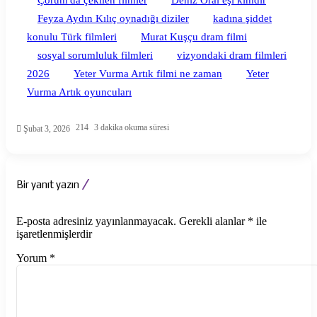
Çorum'da çekilen filmler
Deniz Oral eşi kimdir
Feyza Aydın Kılıç oynadığı diziler
kadına şiddet
konulu Türk filmleri
Murat Kuşçu dram filmi
sosyal sorumluluk filmleri
vizyondaki dram filmleri
2026
Yeter Vurma Artık filmi ne zaman
Yeter
Vurma Artık oyuncuları
214
3 dakika okuma süresi
Şubat 3, 2026
Bir yanıt yazın
E-posta adresiniz yayınlanmayacak.
Gerekli alanlar
*
ile
işaretlenmişlerdir
Yorum
*