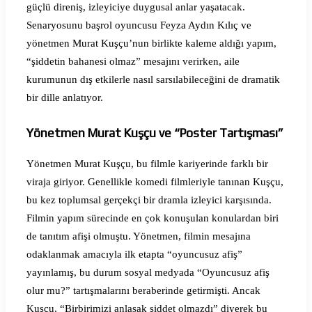
güçlü direniş, izleyiciye duygusal anlar yaşatacak.
Senaryosunu başrol oyuncusu Feyza Aydın Kılıç ve
yönetmen Murat Kuşçu’nun birlikte kaleme aldığı yapım,
“şiddetin bahanesi olmaz” mesajını verirken, aile
kurumunun dış etkilerle nasıl sarsılabileceğini de dramatik
bir dille anlatıyor.
Yönetmen Murat Kuşçu ve “Poster Tartışması”
Yönetmen Murat Kuşçu, bu filmle kariyerinde farklı bir
viraja giriyor. Genellikle komedi filmleriyle tanınan Kuşçu,
bu kez toplumsal gerçekçi bir dramla izleyici karşısında.
Filmin yapım sürecinde en çok konuşulan konulardan biri
de tanıtım afişi olmuştu. Yönetmen, filmin mesajına
odaklanmak amacıyla ilk etapta “oyuncusuz afiş”
yayınlamış, bu durum sosyal medyada “Oyuncusuz afiş
olur mu?” tartışmalarını beraberinde getirmişti. Ancak
Kuşçu, “Birbirimizi anlasak şiddet olmazdı” diyerek bu