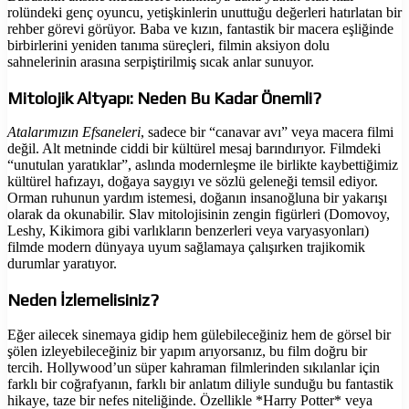
rolündeki genç oyuncu, yetişkinlerin unuttuğu değerleri hatırlatan bir
rehber görevi görüyor. Baba ve kızın, fantastik bir macera eşliğinde
birbirlerini yeniden tanıma süreçleri, filmin aksiyon dolu
sahnelerinin arasına serpiştirilmiş sıcak anlar sunuyor.
Mitolojik Altyapı: Neden Bu Kadar Önemli?
Atalarımızın Efsaneleri
, sadece bir “canavar avı” veya macera filmi
değil. Alt metninde ciddi bir kültürel mesaj barındırıyor. Filmdeki
“unutulan yaratıklar”, aslında modernleşme ile birlikte kaybettiğimiz
kültürel hafızayı, doğaya saygıyı ve sözlü geleneği temsil ediyor.
Orman ruhunun yardım istemesi, doğanın insanoğluna bir yakarışı
olarak da okunabilir. Slav mitolojisinin zengin figürleri (Domovoy,
Leshy, Kikimora gibi varlıkların benzerleri veya varyasyonları)
filmde modern dünyaya uyum sağlamaya çalışırken trajikomik
durumlar yaratıyor.
Neden İzlemelisiniz?
Eğer ailecek sinemaya gidip hem gülebileceğiniz hem de görsel bir
şölen izleyebileceğiniz bir yapım arıyorsanız, bu film doğru bir
tercih. Hollywood’un süper kahraman filmlerinden sıkılanlar için
farklı bir coğrafyanın, farklı bir anlatım diliyle sunduğu bu fantastik
hikaye, taze bir nefes niteliğinde. Özellikle *Harry Potter* veya