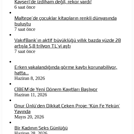
Kayseri’de izdiham değil, rekor vardı!
6 saat önce
Maltepe’de çocuklar kitapların renkli dünyasında
buluştu
7 saat önce
VakıfBank’ın aktif büyüklüğü yıllık bazda yüzde 28
artışla 5,8 trilyon TL’yi aştı
7 saat önce
Erken yakalandığında görme kaybı korunabiliyor,
hatta…
Haziran 8, 2026
ÇİBEM’de Yeni Dönem Kayıtları Başlıyor
Haziran 11, 2026
Onur Ünlü’den Dikkat Çeken Proje: ‘Kün Fe Yekün’
Yayında
Mayıs 20, 2026
Bir Kadının Seks Günlüğü
Haziran 28, 2026