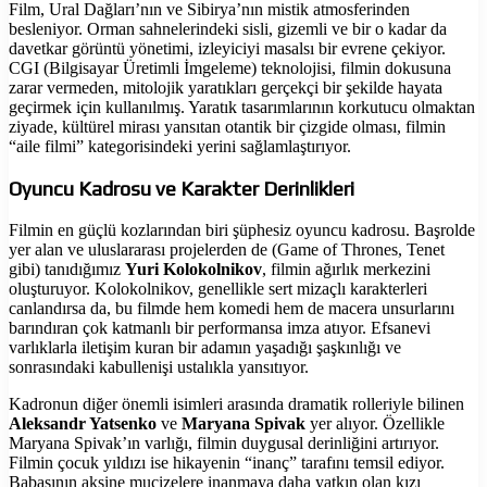
Film, Ural Dağları’nın ve Sibirya’nın mistik atmosferinden
besleniyor. Orman sahnelerindeki sisli, gizemli ve bir o kadar da
davetkar görüntü yönetimi, izleyiciyi masalsı bir evrene çekiyor.
CGI (Bilgisayar Üretimli İmgeleme) teknolojisi, filmin dokusuna
zarar vermeden, mitolojik yaratıkları gerçekçi bir şekilde hayata
geçirmek için kullanılmış. Yaratık tasarımlarının korkutucu olmaktan
ziyade, kültürel mirası yansıtan otantik bir çizgide olması, filmin
“aile filmi” kategorisindeki yerini sağlamlaştırıyor.
Oyuncu Kadrosu ve Karakter Derinlikleri
Filmin en güçlü kozlarından biri şüphesiz oyuncu kadrosu. Başrolde
yer alan ve uluslararası projelerden de (Game of Thrones, Tenet
gibi) tanıdığımız
Yuri Kolokolnikov
, filmin ağırlık merkezini
oluşturuyor. Kolokolnikov, genellikle sert mizaçlı karakterleri
canlandırsa da, bu filmde hem komedi hem de macera unsurlarını
barındıran çok katmanlı bir performansa imza atıyor. Efsanevi
varlıklarla iletişim kuran bir adamın yaşadığı şaşkınlığı ve
sonrasındaki kabullenişi ustalıkla yansıtıyor.
Kadronun diğer önemli isimleri arasında dramatik rolleriyle bilinen
Aleksandr Yatsenko
ve
Maryana Spivak
yer alıyor. Özellikle
Maryana Spivak’ın varlığı, filmin duygusal derinliğini artırıyor.
Filmin çocuk yıldızı ise hikayenin “inanç” tarafını temsil ediyor.
Babasının aksine mucizelere inanmaya daha yatkın olan kızı