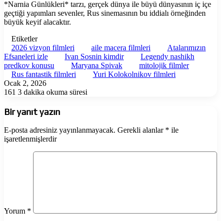
*Narnia Günlükleri* tarzı, gerçek dünya ile büyü dünyasının iç içe
geçtiği yapımları sevenler, Rus sinemasının bu iddialı örneğinden
büyük keyif alacaktır.
Etiketler
2026 vizyon filmleri
aile macera filmleri
Atalarımızın
Efsaneleri izle
Ivan Sosnin kimdir
Legendy nashikh
predkov konusu
Maryana Spivak
mitolojik filmler
Rus fantastik filmleri
Yuri Kolokolnikov filmleri
Ocak 2, 2026
161
3 dakika okuma süresi
Bir yanıt yazın
E-posta adresiniz yayınlanmayacak.
Gerekli alanlar
*
ile
işaretlenmişlerdir
Yorum
*