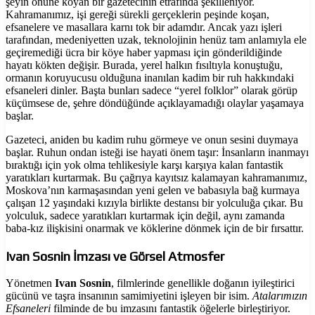
şeyin önüne koyan bir gazetecinin etrafında şekilleniyor.
Kahramanımız, işi gereği sürekli gerçeklerin peşinde koşan,
efsanelere ve masallara karnı tok bir adamdır. Ancak yazı işleri
tarafından, medeniyetten uzak, teknolojinin henüz tam anlamıyla ele
geçiremediği ücra bir köye haber yapması için gönderildiğinde
hayatı kökten değişir. Burada, yerel halkın fısıltıyla konuştuğu,
ormanın koruyucusu olduğuna inanılan kadim bir ruh hakkındaki
efsaneleri dinler. Başta bunları sadece “yerel folklor” olarak görüp
küçümsese de, şehre döndüğünde açıklayamadığı olaylar yaşamaya
başlar.
Gazeteci, aniden bu kadim ruhu görmeye ve onun sesini duymaya
başlar. Ruhun ondan isteği ise hayati önem taşır: İnsanların inanmayı
bıraktığı için yok olma tehlikesiyle karşı karşıya kalan fantastik
yaratıkları kurtarmak. Bu çağrıya kayıtsız kalamayan kahramanımız,
Moskova’nın karmaşasından yeni gelen ve babasıyla bağ kurmaya
çalışan 12 yaşındaki kızıyla birlikte destansı bir yolculuğa çıkar. Bu
yolculuk, sadece yaratıkları kurtarmak için değil, aynı zamanda
baba-kız ilişkisini onarmak ve köklerine dönmek için de bir fırsattır.
Ivan Sosnin İmzası ve Görsel Atmosfer
Yönetmen
Ivan Sosnin
, filmlerinde genellikle doğanın iyileştirici
gücünü ve taşra insanının samimiyetini işleyen bir isim.
Atalarımızın
Efsaneleri
filminde de bu imzasını fantastik öğelerle birleştiriyor.