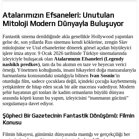
Atalarımızın Efsaneleri: Unutulan
Mitoloji Modern Dünyayla Buluşuyor
Fantastik sinema denildiğinde akla genellikle Hollywood yapımları
gelse de, son yıllarda Rus sineması kendi köklerine, zengin Slav
mitolojisine ve Ural efsanelerine dönerek görsel açıdan büyüleyici
işlere imza atıyor. 9 Ocak 2026 tarihinde Türkiye sinemalarında
izleyiciyle buluşacak olan
Atalarımızın Efsaneleri (Legendy
nashikh predkov)
, tam da bu akımın en taze ve heyecan verici
örneği. Yönetmen koltuğunda, insani hikayeleri doğa manzaralarıyla
harmanlama konusundaki ustalığıyla bilinen
Ivan Sosnin
‘in
oturduğu film, sadece çocuklara değil, içindeki çocuğu kaybetmemiş
yetişkinlere de hitap eden sıcak bir aile macerası vadediyor. Modern
şehir hayatının gri tonları ile kadim ormanların büyülü dünyası
arasında köprü kuran bu yapım, izleyicisini “inanmanın gücünü”
sorgulamaya davet ediyor.
Şüpheci Bir Gazetecinin Fantastik Dönüşümü: Filmin
Konusu
Filmin hikayesi, günümüz dünyasında mantığı ve gerçekçiliği her