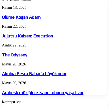
Ölüme
Kasım 13, 2025
Koşan
Adam
Ölüme Koşan Adam
Jujutsu
Kasım 22, 2025
Kaisen:
Execution
Jujutsu Kaisen: Execution
The
Aralık 22, 2025
Odyssey
The Odyssey
Almina
Mayıs 20, 2026
Besra
Babar’a
Almina Besra Babar’a büyük onur
büyük
onur
Arabesk
Mayıs 20, 2026
müziğin
efsane
Arabesk müziğin efsane ruhunu yaşatıyor
ruhunu
yaşatıyor
Kategoriler