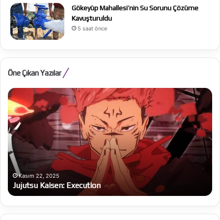
Gökeyüp Mahallesi’nin Su Sorunu Çözüme
Kavuşturuldu
5 saat önce
Öne Çıkan Yazılar
Jujutsu
Al
Kaisen:
Be
Execution
Ba
bü
on
Kasım 22, 2025
Jujutsu Kaisen: Execution