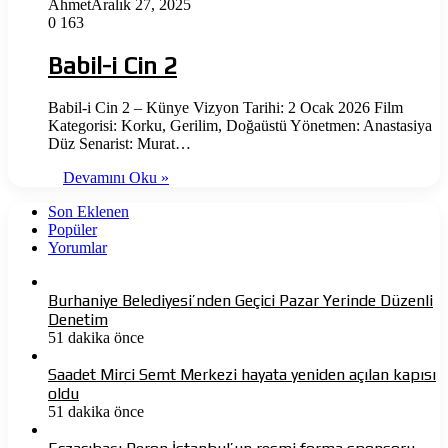
Ahmet
Aralık 27, 2025
0
163
Babil-i Cin 2
Babil-i Cin 2 – Künye Vizyon Tarihi: 2 Ocak 2026 Film
Kategorisi: Korku, Gerilim, Doğaüstü Yönetmen: Anastasiya
Düz Senarist: Murat…
Devamını Oku »
Son Eklenen
Popüler
Yorumlar
Burhaniye Belediyesi’nden Geçici Pazar Yerinde Düzenli
Denetim
51 dakika önce
Saadet Mirci Semt Merkezi hayata yeniden açılan kapısı
oldu
51 dakika önce