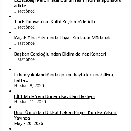
Eczacıbaşı Peron İstanbul’un resmi forma sponsoru
adidas
1 saat önce
Türk Dünyası’nın Kalbi Keçiören’de Attı
1 saat önce
Kaçak Bina Yıkımında Hayat Kurtaran Müdahale
1 saat önce
Başkan Çerçioğlu’ndan Didim’de Yaz Konseri
1 saat önce
Erken yakalandığında görme kaybı korunabiliyor,
hatta…
Haziran 8, 2026
ÇİBEM’de Yeni Dönem Kayıtları Başlıyor
Haziran 11, 2026
Onur Ünlü’den Dikkat Çeken Proje: ‘Kün Fe Yekün’
Yayında
Mayıs 20, 2026