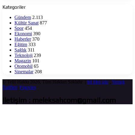
‘Kün
Kategoriler
Fe
Yekün’
Gündem
2.113
Yayında
Kültür Sanat
877
Spor
454
Ekonomi
390
Haberler
370
Eğitim
333
Sağlık
311
Teknoloji
239
Magazin
101
Otomobil
65
Sinemalar
208
© Telif Hakkı 2026, Tüm Hakları Saklıdır |
hd film izle
,
Yemek
Tarifleri
|
Fmovies
iletişim : meleksahcom@gmail.com
Başa
dön
tuşu