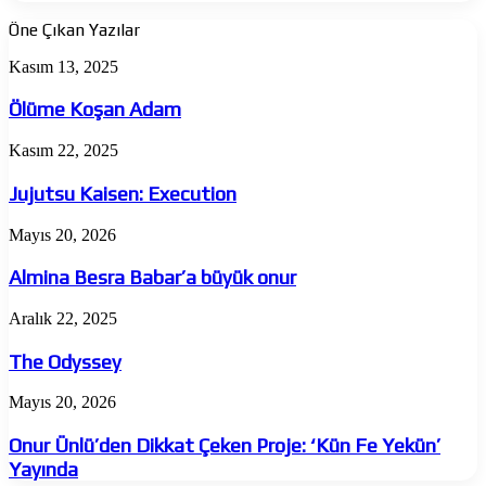
Öne Çıkan Yazılar
Ölüme
Kasım 13, 2025
Koşan
Adam
Ölüme Koşan Adam
Jujutsu
Kasım 22, 2025
Kaisen:
Execution
Jujutsu Kaisen: Execution
Almina
Mayıs 20, 2026
Besra
Babar’a
Almina Besra Babar’a büyük onur
büyük
onur
The
Aralık 22, 2025
Odyssey
The Odyssey
Onur
Mayıs 20, 2026
Ünlü’den
Dikkat
Onur Ünlü’den Dikkat Çeken Proje: ‘Kün Fe Yekün’
Çeken
Yayında
Proje: