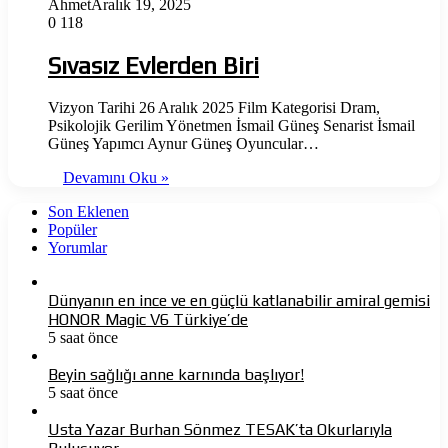
Ahmet
Aralık 19, 2025
0
118
Sıvasız Evlerden Biri
Vizyon Tarihi 26 Aralık 2025 Film Kategorisi Dram,
Psikolojik Gerilim Yönetmen İsmail Güneş Senarist İsmail
Güneş Yapımcı Aynur Güneş Oyuncular…
Devamını Oku »
Son Eklenen
Popüler
Yorumlar
Dünyanın en ince ve en güçlü katlanabilir amiral gemisi
HONOR Magic V6 Türkiye’de
5 saat önce
Beyin sağlığı anne karnında başlıyor!
5 saat önce
Usta Yazar Burhan Sönmez TESAK’ta Okurlarıyla