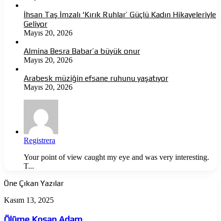
İhsan Taş İmzalı ‘Kırık Ruhlar’ Güçlü Kadın Hikayeleriyle
Geliyor
Mayıs 20, 2026
Almina Besra Babar’a büyük onur
Mayıs 20, 2026
Arabesk müziğin efsane ruhunu yaşatıyor
Mayıs 20, 2026
Registrera
Your point of view caught my eye and was very interesting.
T...
Öne Çıkan Yazılar
Ölüme
Kasım 13, 2025
Koşan
Adam
Ölüme Koşan Adam