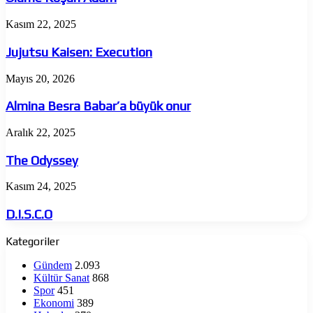
Jujutsu
Kasım 22, 2025
Kaisen:
Execution
Jujutsu Kaisen: Execution
Almina
Mayıs 20, 2026
Besra
Babar’a
Almina Besra Babar’a büyük onur
büyük
onur
The
Aralık 22, 2025
Odyssey
The Odyssey
D.I.S.C.O
Kasım 24, 2025
D.I.S.C.O
Kategoriler
Gündem
2.093
Kültür Sanat
868
Spor
451
Ekonomi
389