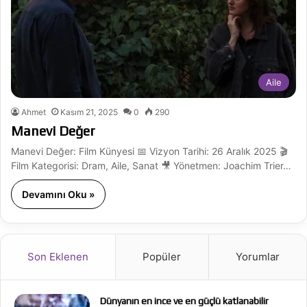
Aile
Ahmet
Kasım 21, 2025
0
290
Manevi Değer
Manevi Değer: Film Künyesi 📅 Vizyon Tarihi: 26 Aralık 2025 🎬
Film Kategorisi: Dram, Aile, Sanat 🎥 Yönetmen: Joachim Trier…
Devamını Oku »
Son Eklenen
Popüler
Yorumlar
Dünyanın en ince ve en güçlü katlanabilir