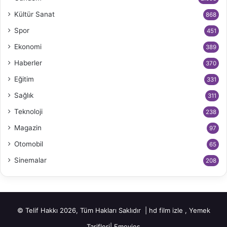
Kültür Sanat
868
Spor
451
Ekonomi
389
Haberler
370
Eğitim
331
Sağlık
311
Teknoloji
238
Magazin
97
Otomobil
65
Sinemalar
208
© Telif Hakkı 2026, Tüm Hakları Saklıdır |
hd film izle
,
Yemek
Tarifleri
|
Fmovies