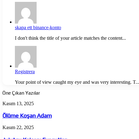
skapa ett binance-konto
I don't think the title of your article matches the content...
Registrera
Your point of view caught my eye and was very interesting. T..
Öne Çıkan Yazılar
Ölüme
Kasım 13, 2025
Koşan
Adam
Ölüme Koşan Adam
Jujutsu
Kasım 22, 2025
Kaisen:
Execution