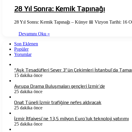
28 Yıl Sonra: Kemik Tapınağı
28 Yıl Sonra: Kemik Tapınağı – Künye 📅 Vizyon Tarihi: 16 O
Devamını Oku »
Son Eklenen
Popüler
Yorumlar
“Aşk Tesadüfleri Sever 3″ün Çekimleri İstanbul’da Tama
15 dakika önce
Avrupa Drama Buluşmaları gençleri İzmir’de
25 dakika önce
Onat Tüneli İzmir trafiğine nefes aldıracak
25 dakika önce
İzmir İtfaiyesi’ne 13,5 milyon Euro’luk teknoloji yatırımı
25 dakika önce