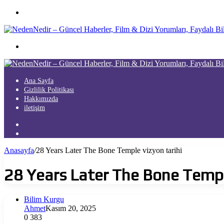
Menü
Arama
yap
...
Ana Sayfa
Gizlilik Politikası
Hakkımızda
iletişim
Kayıt
Ol
Arama
yap
Anasayfa
/
28 Years Later The Bone Temple vizyon tarihi
...
28 Years Later The Bone Temple
Bilim Kurgu
Ahmet
Kasım 20, 2025
0
383