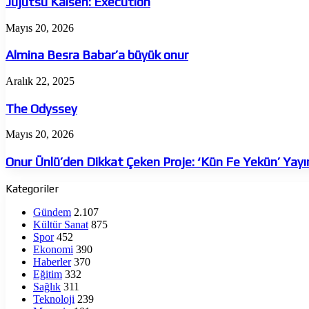
Jujutsu Kaisen: Execution
Almina
Mayıs 20, 2026
Besra
Babar’a
Almina Besra Babar’a büyük onur
büyük
onur
The
Aralık 22, 2025
Odyssey
The Odyssey
Onur
Mayıs 20, 2026
Ünlü’den
Dikkat
Onur Ünlü’den Dikkat Çeken Proje: ‘Kün Fe Yekün’ Yay
Çeken
Proje:
Kategoriler
‘Kün
Fe
Gündem
2.107
Yekün’
Kültür Sanat
875
Yayında
Spor
452
Ekonomi
390
Haberler
370
Eğitim
332
Sağlık
311
Teknoloji
239