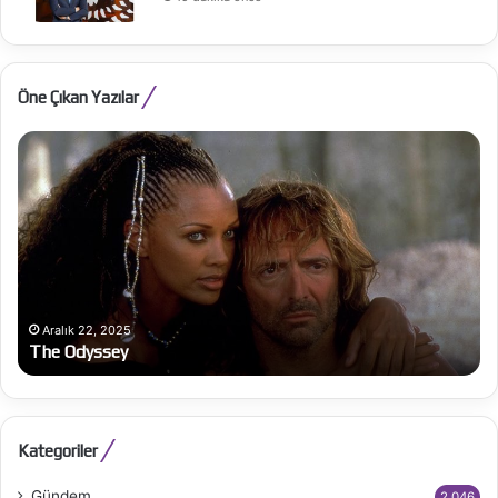
Öne Çıkan Yazılar
The
Al
Odyssey
Be
Ba
bü
on
Aralık 22, 2025
The Odyssey
Kategoriler
Gündem
2.046