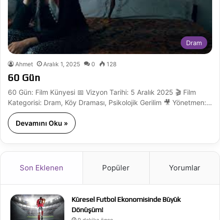
Dram
Ahmet
Aralık 1, 2025
0
128
60 Gün
60 Gün: Film Künyesi 📅 Vizyon Tarihi: 5 Aralık 2025 🎬 Film
Kategorisi: Dram, Köy Draması, Psikolojik Gerilim 🎥 Yönetmen:…
Devamını Oku »
Son Eklenen
Popüler
Yorumlar
Küresel Futbol Ekonomisinde Büyük
Dönüşüm!