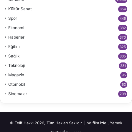
Kültür Sanat
854
Spor
446
Ekonomi
382
Haberler
370
Eğitim
325
Sağlık
305
Teknoloji
231
Magazin
95
Otomobil
63
Sinemalar
208
© Telif Hakkı 2026, Tüm Hakları Saklıdır |
hd film izle
,
Yemek