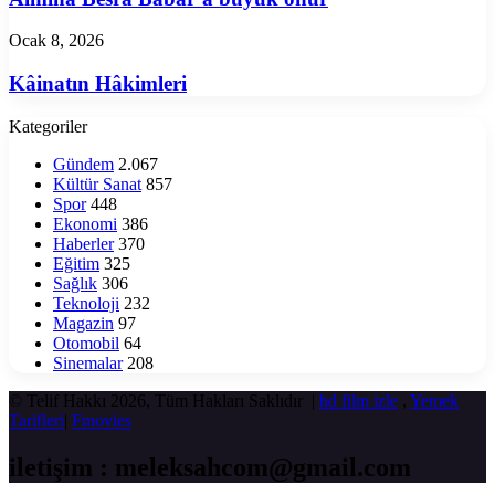
büyük
onur
Kâinatın
Ocak 8, 2026
Hâkimleri
Kâinatın Hâkimleri
Kategoriler
Gündem
2.067
Kültür Sanat
857
Spor
448
Ekonomi
386
Haberler
370
Eğitim
325
Sağlık
306
Teknoloji
232
Magazin
97
Otomobil
64
Sinemalar
208
© Telif Hakkı 2026, Tüm Hakları Saklıdır |
hd film izle
,
Yemek
Tarifleri
|
Fmovies
iletişim : meleksahcom@gmail.com