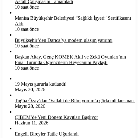
Asfalt Çalışmasını Tamamladı
10 saat önce
Manisa Büyükşehir Belediyesi “Sağlıklı İşyeri” Sertifikasını
Aldı
10 saat önce
Büyükşehir’den Darıca’ya modern ulaşım yatırımı
10 saat önce
Başkan Altay, Genç KOMEK Akıl ve Zekâ Oyunları’nın
Final Turunda Öğrencilerin Heyecanını Paylaştı
10 saat önce
19 Mayıs gururla kutlandı!
Mayıs 20, 2026
Tuğba Özay’dan ‘Vallahi de Bilmiyorum’a görkemli lansman
Mayıs 28, 2026
ÇİBEM’de Yeni Dönem Kayıtları Başlıyor
Haziran 11, 2026
Engelli Bireyler Tatile Uğurlandı