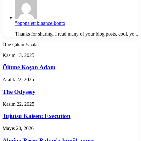
"oppna ett binance-konto
Thanks for sharing. I read many of your blog posts, cool, yo...
Öne Çıkan Yazılar
Ölüme
Kasım 13, 2025
Koşan
Adam
Ölüme Koşan Adam
The
Aralık 22, 2025
Odyssey
The Odyssey
Jujutsu
Kasım 22, 2025
Kaisen:
Execution
Jujutsu Kaisen: Execution
Almina
Mayıs 20, 2026
Besra
Babar’a
Almina Besra Babar’a büyük onur