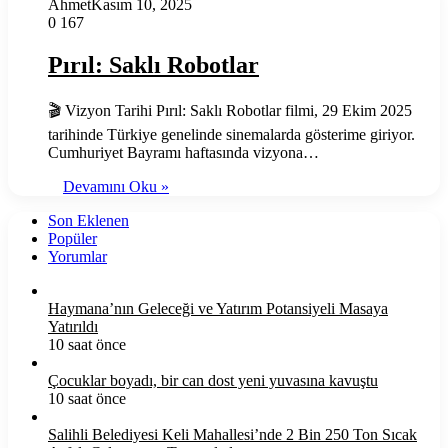
Ahmet
Kasım 10, 2025
0
167
Pırıl: Saklı Robotlar
🎬 Vizyon Tarihi Pırıl: Saklı Robotlar filmi, 29 Ekim 2025
tarihinde Türkiye genelinde sinemalarda gösterime giriyor.
Cumhuriyet Bayramı haftasında vizyona…
Devamını Oku »
Son Eklenen
Popüler
Yorumlar
Haymana’nın Geleceği ve Yatırım Potansiyeli Masaya
Yatırıldı
10 saat önce
Çocuklar boyadı, bir can dost yeni yuvasına kavuştu
10 saat önce
Salihli Belediyesi Keli Mahallesi’nde 2 Bin 250 Ton Sıcak