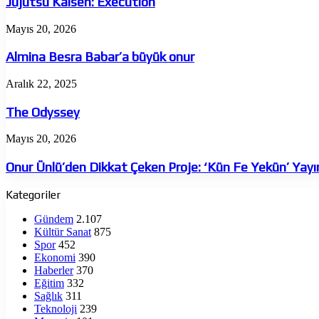
Jujutsu Kaisen: Execution
Almina
Mayıs 20, 2026
Besra
Babar’a
Almina Besra Babar’a büyük onur
büyük
onur
The
Aralık 22, 2025
Odyssey
The Odyssey
Onur
Mayıs 20, 2026
Ünlü’den
Dikkat
Onur Ünlü’den Dikkat Çeken Proje: ‘Kün Fe Yekün’ Yay
Çeken
Proje:
Kategoriler
‘Kün
Fe
Gündem
2.107
Yekün’
Kültür Sanat
875
Yayında
Spor
452
Ekonomi
390
Haberler
370
Eğitim
332
Sağlık
311
Teknoloji
239