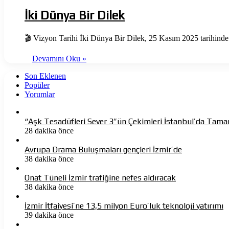
İki Dünya Bir Dilek
🎬 Vizyon Tarihi İki Dünya Bir Dilek, 25 Kasım 2025 tarihinde 
Devamını Oku »
Son Eklenen
Popüler
Yorumlar
“Aşk Tesadüfleri Sever 3″ün Çekimleri İstanbul’da Tama
28 dakika önce
Avrupa Drama Buluşmaları gençleri İzmir’de
38 dakika önce
Onat Tüneli İzmir trafiğine nefes aldıracak
38 dakika önce
İzmir İtfaiyesi’ne 13,5 milyon Euro’luk teknoloji yatırımı
39 dakika önce