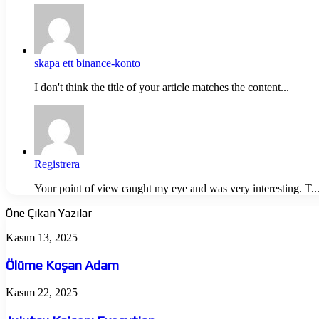
skapa ett binance-konto
I don't think the title of your article matches the content...
Registrera
Your point of view caught my eye and was very interesting. T..
Öne Çıkan Yazılar
Ölüme
Kasım 13, 2025
Koşan
Adam
Ölüme Koşan Adam
Jujutsu
Kasım 22, 2025
Kaisen:
Execution