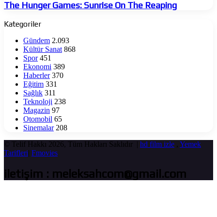
Games:
The Hunger Games: Sunrise On The Reaping
Sunrise
On
Kategoriler
The
Reaping
Gündem
2.093
Kültür Sanat
868
Spor
451
Ekonomi
389
Haberler
370
Eğitim
331
Sağlık
311
Teknoloji
238
Magazin
97
Otomobil
65
Sinemalar
208
© Telif Hakkı 2026, Tüm Hakları Saklıdır |
hd film izle
,
Yemek
Tarifleri
|
Fmovies
iletişim : meleksahcom@gmail.com
Başa
dön
tuşu