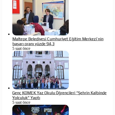
Maltepe Belediyesi Cumhuriyet Eğitim Merkezi’nin
başarı oranı yüzde 94,3
5 saat önce
Genç KOMEK Yaz Okulu Öğrencileri “Şehrin Kalbinde
Yolculuk” Yaptı
5 saat önce