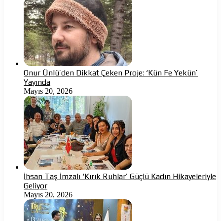
Onur Ünlü’den Dikkat Çeken Proje: ‘Kün Fe Yekün’
Yayında
Mayıs 20, 2026
İhsan Taş İmzalı ‘Kırık Ruhlar’ Güçlü Kadın Hikayeleriyle
Geliyor
Mayıs 20, 2026