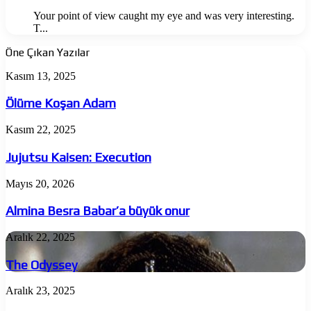
Your point of view caught my eye and was very interesting.
T...
Öne Çıkan Yazılar
Ölüme
Kasım 13, 2025
Koşan
Adam
Ölüme Koşan Adam
Jujutsu
Kasım 22, 2025
Kaisen:
Execution
Jujutsu Kaisen: Execution
Almina
Mayıs 20, 2026
Besra
Babar’a
Almina Besra Babar’a büyük onur
büyük
onur
The
Aralık 22, 2025
Odyssey
The Odyssey
The
Aralık 23, 2025
Hunger