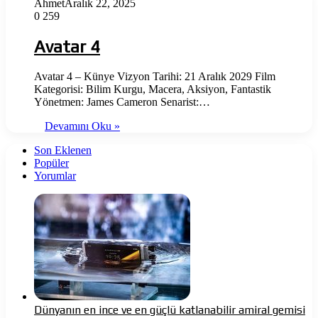
Ahmet
Aralık 22, 2025
0
259
Avatar 4
Avatar 4 – Künye Vizyon Tarihi: 21 Aralık 2029 Film
Kategorisi: Bilim Kurgu, Macera, Aksiyon, Fantastik
Yönetmen: James Cameron Senarist:…
Devamını Oku »
Son Eklenen
Popüler
Yorumlar
Dünyanın en ince ve en güçlü katlanabilir amiral gemisi