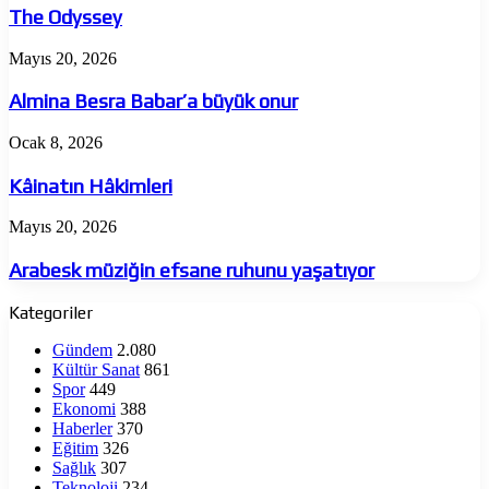
The Odyssey
Almina
Mayıs 20, 2026
Besra
Babar’a
Almina Besra Babar’a büyük onur
büyük
onur
Kâinatın
Ocak 8, 2026
Hâkimleri
Kâinatın Hâkimleri
Arabesk
Mayıs 20, 2026
müziğin
efsane
Arabesk müziğin efsane ruhunu yaşatıyor
ruhunu
yaşatıyor
Kategoriler
Gündem
2.080
Kültür Sanat
861
Spor
449
Ekonomi
388
Haberler
370
Eğitim
326
Sağlık
307
Teknoloji
234