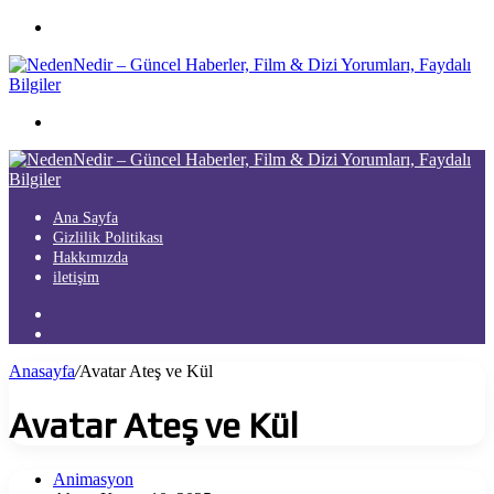
Menü
Arama
yap
...
Ana Sayfa
Gizlilik Politikası
Hakkımızda
iletişim
Kayıt
Ol
Arama
yap
Anasayfa
/
Avatar Ateş ve Kül
...
Avatar Ateş ve Kül
Animasyon