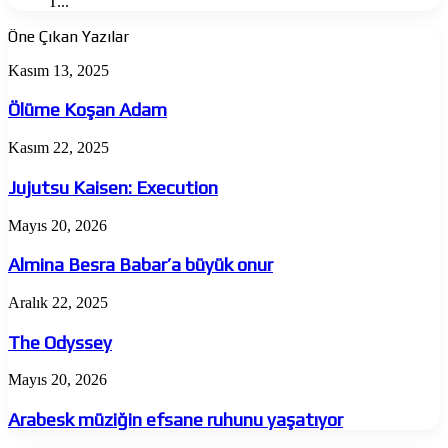
T...
Öne Çıkan Yazılar
Ölüme
Kasım 13, 2025
Koşan
Adam
Ölüme Koşan Adam
Jujutsu
Kasım 22, 2025
Kaisen:
Execution
Jujutsu Kaisen: Execution
Almina
Mayıs 20, 2026
Besra
Babar’a
Almina Besra Babar’a büyük onur
büyük
onur
The
Aralık 22, 2025
Odyssey
The Odyssey
Arabesk
Mayıs 20, 2026
müziğin
efsane
Arabesk müziğin efsane ruhunu yaşatıyor
ruhunu