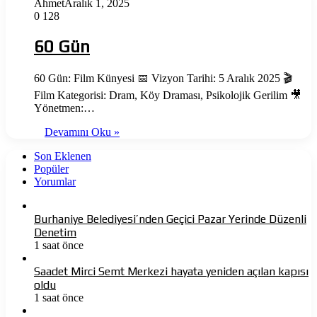
Ahmet
Aralık 1, 2025
0
128
60 Gün
60 Gün: Film Künyesi 📅 Vizyon Tarihi: 5 Aralık 2025 🎬
Film Kategorisi: Dram, Köy Draması, Psikolojik Gerilim 🎥
Yönetmen:…
Devamını Oku »
Son Eklenen
Popüler
Yorumlar
Burhaniye Belediyesi’nden Geçici Pazar Yerinde Düzenli
Denetim
1 saat önce
Saadet Mirci Semt Merkezi hayata yeniden açılan kapısı
oldu
1 saat önce