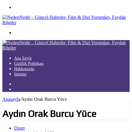
Menü
Arama
yap
...
Ana Sayfa
Gizlilik Politikası
Hakkımızda
iletişim
Kayıt
Ol
Arama
yap
Anasayfa
/
Aydın Orak Burcu Yüce
...
Aydın Orak Burcu Yüce
Dram