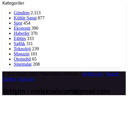
yaşatıyor
Kategoriler
Gündem
2.113
Kültür Sanat
877
Spor
454
Ekonomi
390
Haberler
370
Eğitim
333
Sağlık
311
Teknoloji
239
Magazin
101
Otomobil
65
Sinemalar
208
© Telif Hakkı 2026, Tüm Hakları Saklıdır |
hd film izle
,
Yemek
Tarifleri
|
Fmovies
iletişim : meleksahcom@gmail.com
Başa
dön
tuşu