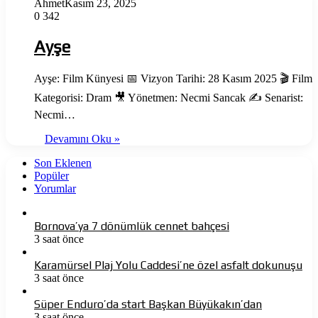
Ahmet
Kasım 23, 2025
0
342
Ayşe
Ayşe: Film Künyesi 📅 Vizyon Tarihi: 28 Kasım 2025 🎬 Film
Kategorisi: Dram 🎥 Yönetmen: Necmi Sancak ✍️ Senarist:
Necmi…
Devamını Oku »
Son Eklenen
Popüler
Yorumlar
Bornova’ya 7 dönümlük cennet bahçesi
3 saat önce
Karamürsel Plaj Yolu Caddesi’ne özel asfalt dokunuşu
3 saat önce
Süper Enduro’da start Başkan Büyükakın’dan
3 saat önce