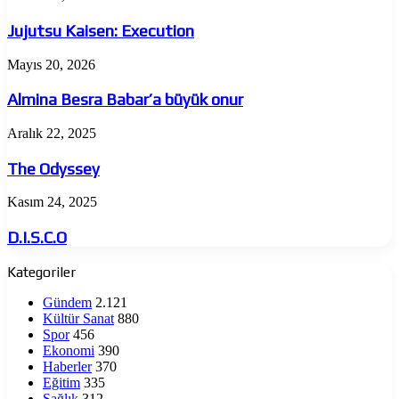
Kaisen:
Execution
Jujutsu Kaisen: Execution
Almina
Mayıs 20, 2026
Besra
Babar’a
Almina Besra Babar’a büyük onur
büyük
onur
The
Aralık 22, 2025
Odyssey
The Odyssey
D.I.S.C.O
Kasım 24, 2025
D.I.S.C.O
Kategoriler
Gündem
2.121
Kültür Sanat
880
Spor
456
Ekonomi
390
Haberler
370
Eğitim
335
Sağlık
312