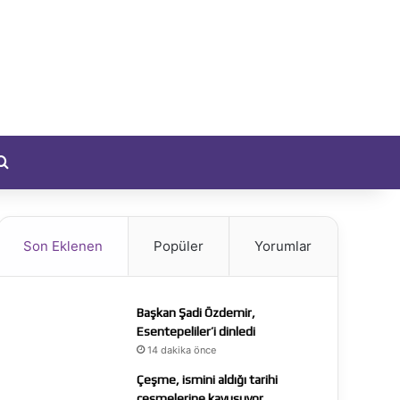
yıt Ol
Arama yap ...
Son Eklenen
Popüler
Yorumlar
Başkan Şadi Özdemir,
Esentepeliler’i dinledi
14 dakika önce
Çeşme, ismini aldığı tarihi
çeşmelerine kavuşuyor