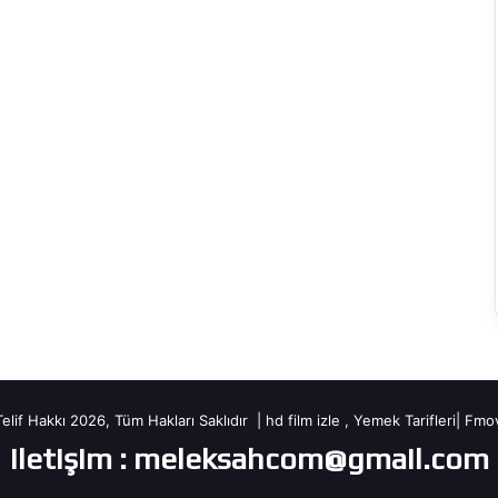
elif Hakkı 2026, Tüm Hakları Saklıdır |
hd film izle
,
Yemek Tarifleri
|
Fmov
iletişim : meleksahcom@gmail.com