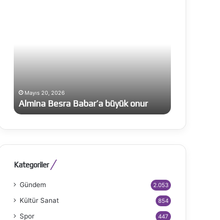
Almina
Jujutsu
Besra
Kaisen:
Babar’a
Execution
büyük
onur
Mayıs 20, 2026
Kasım 22, 202
Almina Besra Babar’a büyük onur
Jujutsu Ka
Kategoriler
Gündem
2.053
Kültür Sanat
854
Spor
447