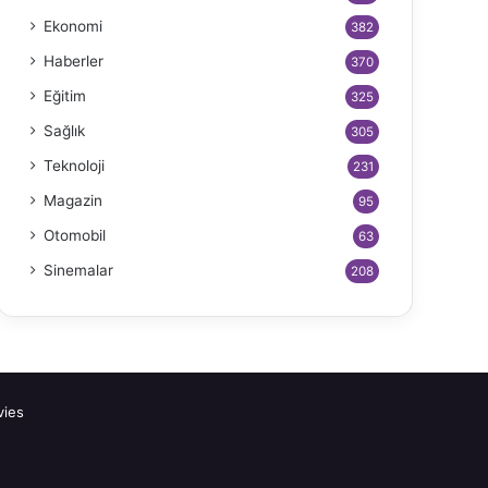
Ekonomi
382
Haberler
370
Eğitim
325
Sağlık
305
Teknoloji
231
Magazin
95
Otomobil
63
Sinemalar
208
ies