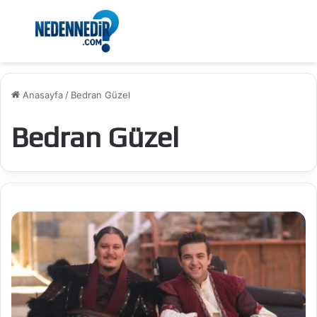
Menü
Ar
Anasayfa
/
Bedran Güzel
Bedran Güzel