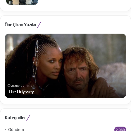
Öne Çıkan Yazılar
The
Al
Odyssey
Be
Ba
bü
on
Aralık 22, 2025
The Odyssey
Kategoriler
Gündem
2.069