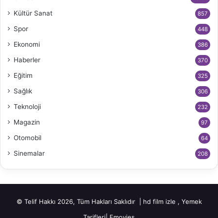
Kültür Sanat
857
Spor
448
Ekonomi
386
Haberler
370
Eğitim
325
Sağlık
306
Teknoloji
232
Magazin
97
Otomobil
64
Sinemalar
208
© Telif Hakkı 2026, Tüm Hakları Saklıdır |
hd film izle
,
Yemek
Tarifleri
|
Fmovies