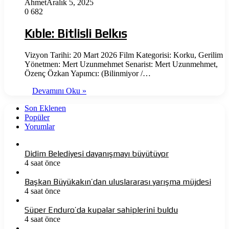
Ahmet
Aralık 5, 2025
0
682
Kıble: Bitlisli Belkıs
Vizyon Tarihi: 20 Mart 2026 Film Kategorisi: Korku, Gerilim
Yönetmen: Mert Uzunmehmet Senarist: Mert Uzunmehmet,
Özenç Özkan Yapımcı: (Bilinmiyor /…
Devamını Oku »
Son Eklenen
Popüler
Yorumlar
Didim Belediyesi dayanışmayı büyütüyor
4 saat önce
Başkan Büyükakın’dan uluslararası yarışma müjdesi
4 saat önce
Süper Enduro’da kupalar sahiplerini buldu
4 saat önce