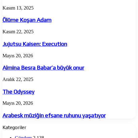
Ölüme
Kasım 13, 2025
Koşan
Adam
Ölüme Koşan Adam
Jujutsu
Kasım 22, 2025
Kaisen:
Execution
Jujutsu Kaisen: Execution
Almina
Mayıs 20, 2026
Besra
Babar’a
Almina Besra Babar’a büyük onur
büyük
onur
The
Aralık 22, 2025
Odyssey
The Odyssey
Arabesk
Mayıs 20, 2026
müziğin
efsane
Arabesk müziğin efsane ruhunu yaşatıyor
ruhunu
yaşatıyor
Kategoriler
Gündem
2.138