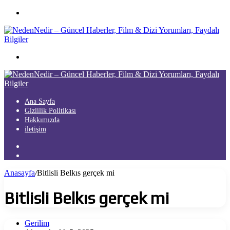
Menü
Arama
yap
...
Ana Sayfa
Gizlilik Politikası
Hakkımızda
iletişim
Kayıt
Ol
Arama
yap
Anasayfa
/
Bitlisli Belkıs gerçek mi
...
Bitlisli Belkıs gerçek mi
Gerilim