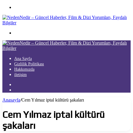
Menü
Arama
yap
...
Ana Sayfa
Gizlilik Politikası
Hakkımızda
iletişim
Kayıt
Ol
Arama
yap
Anasayfa
/
Cem Yılmaz iptal kültürü şakaları
...
Cem Yılmaz iptal kültürü
şakaları