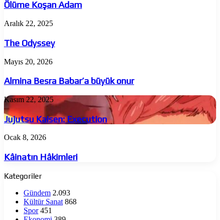
Adam
Ölüme Koşan Adam
The
Aralık 22, 2025
Odyssey
The Odyssey
Almina
Mayıs 20, 2026
Besra
Babar’a
Almina Besra Babar’a büyük onur
büyük
onur
Jujutsu
Kasım 22, 2025
Kaisen:
Execution
Jujutsu Kaisen: Execution
Kâinatın
Ocak 8, 2026
Hâkimleri
Kâinatın Hâkimleri
Kategoriler
Gündem
2.093
Kültür Sanat
868
Spor
451
Ekonomi
389