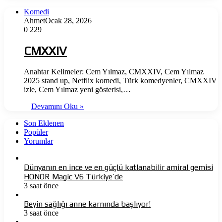
Komedi
Ahmet
Ocak 28, 2026
0
229
CMXXIV
Anahtar Kelimeler: Cem Yılmaz, CMXXIV, Cem Yılmaz
2025 stand up, Netflix komedi, Türk komedyenler, CMXXIV
izle, Cem Yılmaz yeni gösterisi,…
Devamını Oku »
Son Eklenen
Popüler
Yorumlar
Dünyanın en ince ve en güçlü katlanabilir amiral gemisi
HONOR Magic V6 Türkiye’de
3 saat önce
Beyin sağlığı anne karnında başlıyor!
3 saat önce