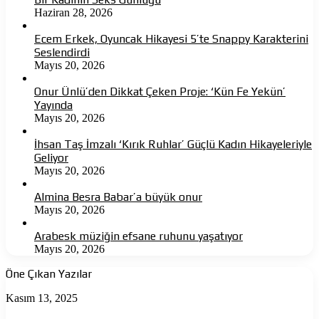
Haziran 28, 2026
Ecem Erkek, Oyuncak Hikayesi 5’te Snappy Karakterini
Seslendirdi
Mayıs 20, 2026
Onur Ünlü’den Dikkat Çeken Proje: ‘Kün Fe Yekün’
Yayında
Mayıs 20, 2026
İhsan Taş İmzalı ‘Kırık Ruhlar’ Güçlü Kadın Hikayeleriyle
Geliyor
Mayıs 20, 2026
Almina Besra Babar’a büyük onur
Mayıs 20, 2026
Arabesk müziğin efsane ruhunu yaşatıyor
Mayıs 20, 2026
Öne Çıkan Yazılar
Ölüme
Kasım 13, 2025
Koşan