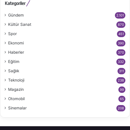
Kategoriler
Gündem
2.101
Kültür Sanat
870
Spor
451
Ekonomi
390
Haberler
370
Eğitim
332
Sağlık
311
Teknoloji
238
Magazin
99
Otomobil
65
Sinemalar
208