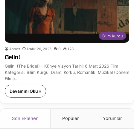
Bilim Kurgu
Ahmet
Aralık 26, 2025
0
128
Gelin!
Gelin! (The Bride!) – Künye Vizyon Tarihi: 6 Mart 2026 Film
Kategorisi: Bilim Kurgu, Dram, Korku, Romantik, Müzikal (Dönem
Filmi)…
Devamını Oku »
Son Eklenen
Popüler
Yorumlar