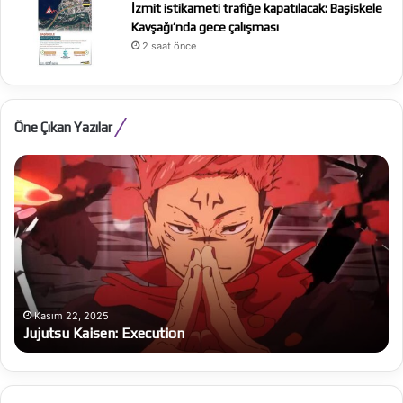
İzmit istikameti trafiğe kapatılacak: Başiskele
Kavşağı’nda gece çalışması
2 saat önce
Öne Çıkan Yazılar
Jujutsu
Th
Kaisen:
Od
Execution
Kasım 22, 2025
Jujutsu Kaisen: Execution