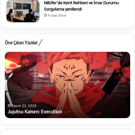
Nilüfer’de Kent Rehberi ve İmar Durumu
Sorgulama yenilendi
4 saat önce
Öne Çıkan Yazılar
Jujutsu
Al
Kaisen:
Be
Execution
Ba
bü
on
Kasım 22, 2025
Jujutsu Kaisen: Execution