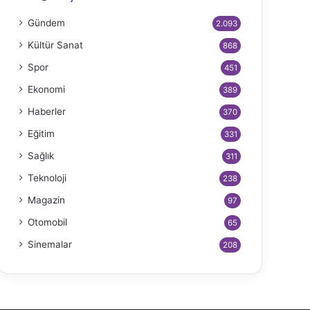
Gündem
2.093
Kültür Sanat
868
Spor
451
Ekonomi
389
Haberler
370
Eğitim
331
Sağlık
311
Teknoloji
238
Magazin
97
Otomobil
65
Sinemalar
208