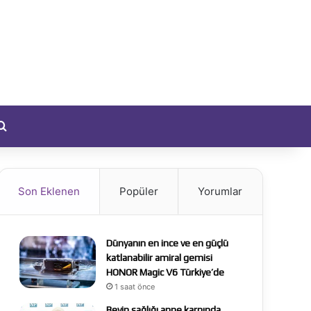
yıt Ol
Arama yap ...
Son Eklenen
Popüler
Yorumlar
Dünyanın en ince ve en güçlü
katlanabilir amiral gemisi
HONOR Magic V6 Türkiye’de
1 saat önce
Beyin sağlığı anne karnında