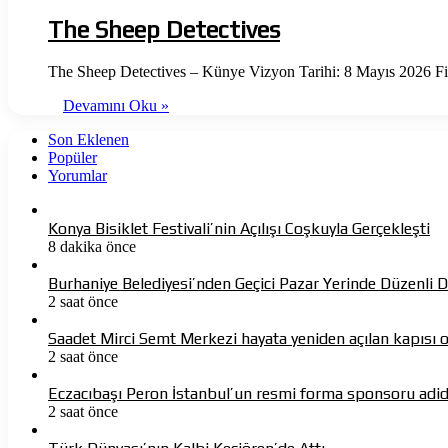
The Sheep Detectives
The Sheep Detectives – Künye Vizyon Tarihi: 8 Mayıs 2026 F
Devamını Oku »
Son Eklenen
Popüler
Yorumlar
Konya Bisiklet Festivali’nin Açılışı Coşkuyla Gerçekleşti
8 dakika önce
Burhaniye Belediyesi’nden Geçici Pazar Yerinde Düzenli 
2 saat önce
Saadet Mirci Semt Merkezi hayata yeniden açılan kapısı 
2 saat önce
Eczacıbaşı Peron İstanbul’un resmi forma sponsoru adi
2 saat önce