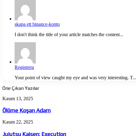
skapa ett binance-konto
I don't think the title of your article matches the content...
Registrera
Your point of view caught my eye and was very interesting. T..
Öne Çıkan Yazılar
Ölüme
Kasım 13, 2025
Koşan
Adam
Ölüme Koşan Adam
Jujutsu
Kasım 22, 2025
Kaisen:
Execution
Jujutsu Kaisen: Execution