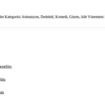
ilm Kategorisi: Animasyon, Dedektif, Komedi, Gizem, Aile Yönetmen
Denetim
oldu
das