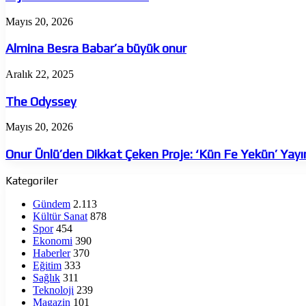
Almina
Mayıs 20, 2026
Besra
Babar’a
Almina Besra Babar’a büyük onur
büyük
onur
The
Aralık 22, 2025
Odyssey
The Odyssey
Onur
Mayıs 20, 2026
Ünlü’den
Dikkat
Onur Ünlü’den Dikkat Çeken Proje: ‘Kün Fe Yekün’ Yay
Çeken
Proje:
Kategoriler
‘Kün
Fe
Gündem
2.113
Yekün’
Kültür Sanat
878
Yayında
Spor
454
Ekonomi
390
Haberler
370
Eğitim
333
Sağlık
311
Teknoloji
239
Magazin
101