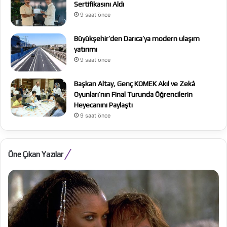
Sertifikasını Aldı
9 saat önce
Büyükşehir’den Darıca’ya modern ulaşım
yatırımı
9 saat önce
Başkan Altay, Genç KOMEK Akıl ve Zekâ
Oyunları’nın Final Turunda Öğrencilerin
Heyecanını Paylaştı
9 saat önce
Öne Çıkan Yazılar
The
Ju
Odyssey
Ka
Ex