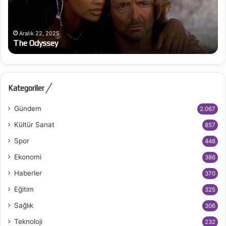
Aralık 22, 2025
The Odyssey
Kategoriler
Gündem
2.067
Kültür Sanat
857
Spor
448
Ekonomi
386
Haberler
370
Eğitim
325
Sağlık
306
Teknoloji
232