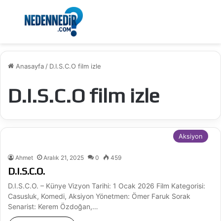
Menü
Ar
Anasayfa
/
D.I.S.C.O film izle
D.I.S.C.O film izle
Aksiyon
Ahmet
Aralık 21, 2025
0
459
D.I.S.C.O.
D.I.S.C.O. – Künye Vizyon Tarihi: 1 Ocak 2026 Film Kategorisi:
Casusluk, Komedi, Aksiyon Yönetmen: Ömer Faruk Sorak
Senarist: Kerem Özdoğan,…