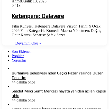
Ahmet
Aralık 13, 2025
0
418
Ketenpere: Dalavere
Film Künyesi: Ketenpere Dalavere Vizyon Tarihi: 9 Ocak
2026 Film Kategorisi: Komedi, Macera Yönetmen: Doğuş
Onur Karasu Senarist: Şafak Sezer…
Devamını Oku »
Son Eklenen
Popüler
Yorumlar
Burhaniye Belediyesi’nden Geçici Pazar Yerinde Düzenli
Denetim
44 dakika önce
Saadet Mirci Semt Merkezi hayata yeniden açılan kapısı
oldu
44 dakika önce