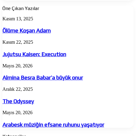
Öne Çıkan Yazılar
Ölüme
Kasım 13, 2025
Koşan
Adam
Ölüme Koşan Adam
Jujutsu
Kasım 22, 2025
Kaisen:
Execution
Jujutsu Kaisen: Execution
Almina
Mayıs 20, 2026
Besra
Babar’a
Almina Besra Babar’a büyük onur
büyük
onur
The
Aralık 22, 2025
Odyssey
The Odyssey
Arabesk
Mayıs 20, 2026
müziğin
efsane
Arabesk müziğin efsane ruhunu yaşatıyor
ruhunu
yaşatıyor