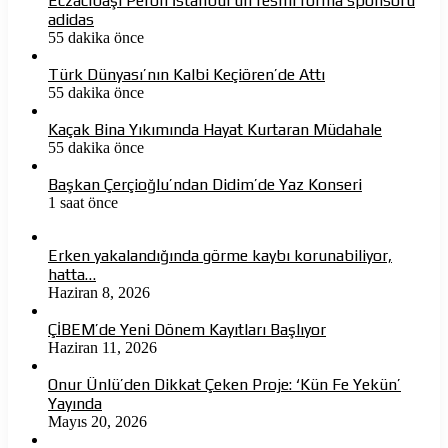
Eczacıbaşı Peron İstanbul’un resmi forma sponsoru
adidas
55 dakika önce
Türk Dünyası’nın Kalbi Keçiören’de Attı
55 dakika önce
Kaçak Bina Yıkımında Hayat Kurtaran Müdahale
55 dakika önce
Başkan Çerçioğlu’ndan Didim’de Yaz Konseri
1 saat önce
Erken yakalandığında görme kaybı korunabiliyor,
hatta…
Haziran 8, 2026
ÇİBEM’de Yeni Dönem Kayıtları Başlıyor
Haziran 11, 2026
Onur Ünlü’den Dikkat Çeken Proje: ‘Kün Fe Yekün’
Yayında
Mayıs 20, 2026