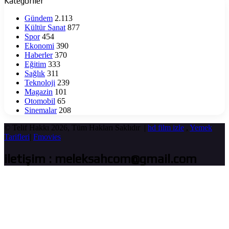
Kategoriler
Gündem
2.113
Kültür Sanat
877
Spor
454
Ekonomi
390
Haberler
370
Eğitim
333
Sağlık
311
Teknoloji
239
Magazin
101
Otomobil
65
Sinemalar
208
© Telif Hakkı 2026, Tüm Hakları Saklıdır |
hd film izle
,
Yemek
Tarifleri
|
Fmovies
iletişim : meleksahcom@gmail.com
Başa
dön
tuşu