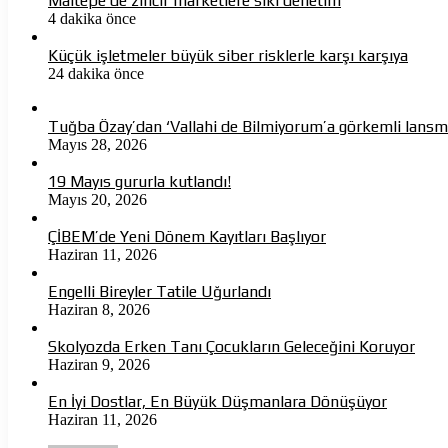
Maltepe’de zincir marketlere sıkı denetim
4 dakika önce
Küçük işletmeler büyük siber risklerle karşı karşıya
24 dakika önce
Tuğba Özay’dan ‘Vallahi de Bilmiyorum’a görkemli lans
Mayıs 28, 2026
19 Mayıs gururla kutlandı!
Mayıs 20, 2026
ÇİBEM’de Yeni Dönem Kayıtları Başlıyor
Haziran 11, 2026
Engelli Bireyler Tatile Uğurlandı
Haziran 8, 2026
Skolyozda Erken Tanı Çocukların Geleceğini Koruyor
Haziran 9, 2026
En İyi Dostlar, En Büyük Düşmanlara Dönüşüyor
Haziran 11, 2026