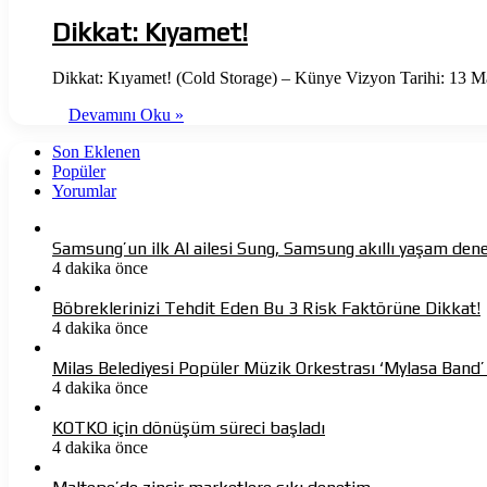
Dikkat: Kıyamet!
Dikkat: Kıyamet! (Cold Storage) – Künye Vizyon Tarihi: 13 
Devamını Oku »
Son Eklenen
Popüler
Yorumlar
Samsung’un ilk AI ailesi Sung, Samsung akıllı yaşam dene
4 dakika önce
Böbreklerinizi Tehdit Eden Bu 3 Risk Faktörüne Dikkat!
4 dakika önce
Milas Belediyesi Popüler Müzik Orkestrası ‘Mylasa Band
4 dakika önce
KOTKO için dönüşüm süreci başladı
4 dakika önce