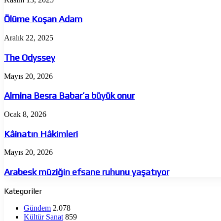
Koşan
Adam
Ölüme Koşan Adam
The
Aralık 22, 2025
Odyssey
The Odyssey
Almina
Mayıs 20, 2026
Besra
Babar’a
Almina Besra Babar’a büyük onur
büyük
onur
Kâinatın
Ocak 8, 2026
Hâkimleri
Kâinatın Hâkimleri
Arabesk
Mayıs 20, 2026
müziğin
efsane
Arabesk müziğin efsane ruhunu yaşatıyor
ruhunu
yaşatıyor
Kategoriler
Gündem
2.078
Kültür Sanat
859