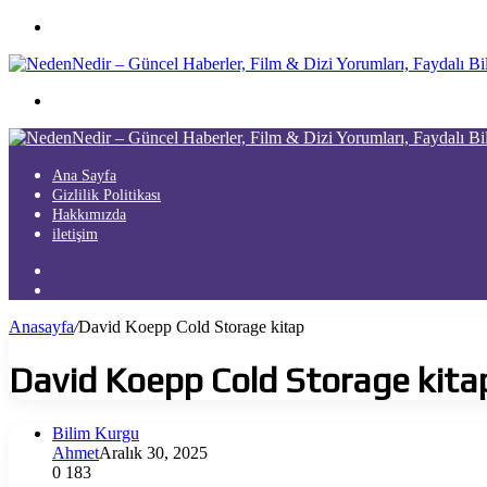
Menü
Arama
yap
...
Ana Sayfa
Gizlilik Politikası
Hakkımızda
iletişim
Kayıt
Ol
Arama
yap
Anasayfa
/
David Koepp Cold Storage kitap
...
David Koepp Cold Storage kita
Bilim Kurgu
Ahmet
Aralık 30, 2025
0
183