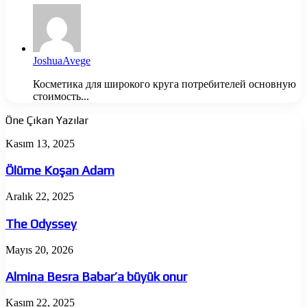
JoshuaAvege
Косметика для широкого круга потребителей основную
стоимость...
Öne Çıkan Yazılar
Ölüme
Kasım 13, 2025
Koşan
Adam
Ölüme Koşan Adam
The
Aralık 22, 2025
Odyssey
The Odyssey
Almina
Mayıs 20, 2026
Besra
Babar’a
Almina Besra Babar’a büyük onur
büyük
onur
Jujutsu
Kasım 22, 2025