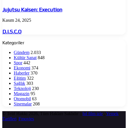
Kaisen:
Execution
Jujutsu Kaisen: Execution
D.I.S.C.O
Kasım 24, 2025
D.I.S.C.O
Kategoriler
Gündem
2.033
Kültür Sanat
848
Spor
442
Ekonomi
374
Haberler
370
Eğitim
322
Sağlık
303
Teknoloji
230
Magazin
95
Otomobil
63
Sinemalar
208
© Telif Hakkı 2026, Tüm Hakları Saklıdır |
hd film izle
,
Yemek
Tarifleri
|
Fmovies